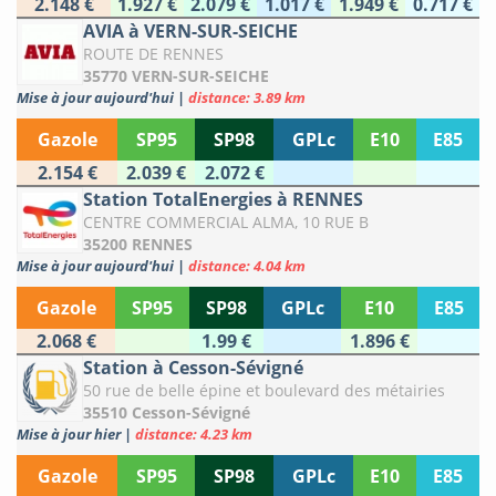
2.148 €
1.927 €
2.079 €
1.017 €
1.949 €
0.717 €
AVIA à VERN-SUR-SEICHE
ROUTE DE RENNES
35770 VERN-SUR-SEICHE
Mise à jour aujourd'hui
|
distance: 3.89 km
Gazole
SP95
SP98
GPLc
E10
E85
2.154 €
2.039 €
2.072 €
Station TotalEnergies à RENNES
CENTRE COMMERCIAL ALMA, 10 RUE B
35200 RENNES
Mise à jour aujourd'hui
|
distance: 4.04 km
Gazole
SP95
SP98
GPLc
E10
E85
2.068 €
1.99 €
1.896 €
Station à Cesson-Sévigné
50 rue de belle épine et boulevard des métairies
35510 Cesson-Sévigné
Mise à jour hier
|
distance: 4.23 km
Gazole
SP95
SP98
GPLc
E10
E85