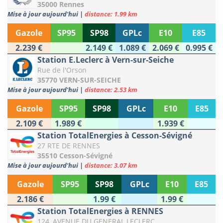
35000 Rennes
Mise à jour aujourd'hui
|
distance: 1.99 km
Gazole
SP95
SP98
GPLc
E10
E85
2.239 €
2.149 €
1.089 €
2.069 €
0.995 €
Station E.Leclerc à Vern-sur-Seiche
Rue de l'Orson
35770 VERN-SUR-SEICHE
Mise à jour aujourd'hui
|
distance: 2.53 km
Gazole
SP95
SP98
GPLc
E10
E85
2.109 €
1.989 €
1.939 €
Station TotalEnergies à Cesson-Sévigné
27 RTE DE RENNES
35510 Cesson-Sévigné
Mise à jour aujourd'hui
|
distance: 3.07 km
Gazole
SP95
SP98
GPLc
E10
E85
2.186 €
1.99 €
1.99 €
Station TotalEnergies à RENNES
124, AVENUE DU GENERAL LECLERC