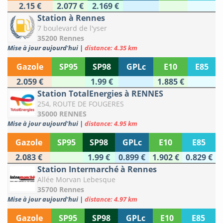
2.15 €
2.077 €
2.169 €
Station à Rennes
7 boulevard de l'yser
35200 Rennes
Mise à jour aujourd'hui
|
distance: 4.35 km
Gazole
SP95
SP98
GPLc
E10
E85
2.059 €
1.99 €
1.885 €
Station TotalEnergies à RENNES
254, ROUTE DE FOUGERES
35000 RENNES
Mise à jour aujourd'hui
|
distance: 4.95 km
Gazole
SP95
SP98
GPLc
E10
E85
2.083 €
1.99 €
0.899 €
1.902 €
0.829 €
Station Intermarché à Rennes
Allée Morvan Lebesque
35700 Rennes
Mise à jour aujourd'hui
|
distance: 4.97 km
Gazole
SP95
SP98
GPLc
E10
E85