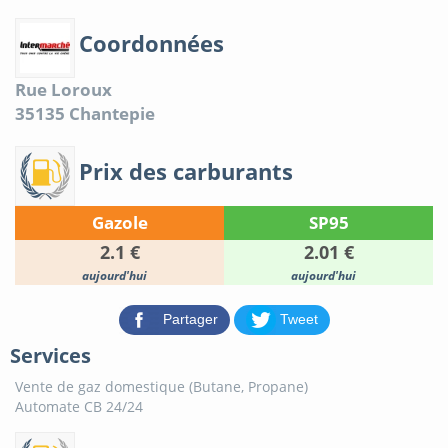
Coordonnées
Rue Loroux
35135
Chantepie
Prix des carburants
Gazole
SP95
2.1 €
2.01 €
aujourd'hui
aujourd'hui
Partager
Tweet
Services
Vente de gaz domestique (Butane, Propane)
Automate CB 24/24