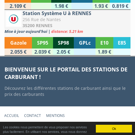
2.109 €
1.98 €
1.93 €
0.819 €
Station Système U à RENNES
256 Rue de Nantes
35200 RENNES
Mise à jour aujourd'hui
|
distance: 5.21 km
Gazole
SP95
SP98
GPLc
E10
E85
2.055 €
2.039 €
2.05 €
1.89 €
BIENVENUE SUR LE PORTAIL DES STATIONS DE
CARBURANT !
Découvrez les différentes stations de carburant ainsi que le
prix des carburants
ACCUEIL
CONTACT
MENTIONS
Copyright © 2012-2022 Stations-Carburant.com / v5.0.0 (29/06/2022)
Les cookies nous permettent de vous proposer nos services
Ok
plus facilement. En utilisant nos services, vous nous donnez
Prix des carburants mis à jour quotidiennement à partir des données