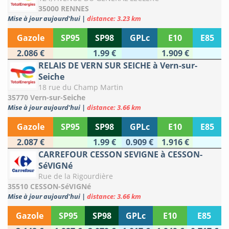
35000 RENNES
Mise à jour aujourd'hui
|
distance: 3.23 km
Gazole
SP95
SP98
GPLc
E10
E85
2.086 €
1.99 €
1.909 €
RELAIS DE VERN SUR SEICHE à Vern-sur-
Seiche
18 rue du Champ Martin
35770 Vern-sur-Seiche
Mise à jour aujourd'hui
|
distance: 3.66 km
Gazole
SP95
SP98
GPLc
E10
E85
2.087 €
1.99 €
0.909 €
1.916 €
CARREFOUR CESSON SEVIGNE à CESSON-
SéVIGNé
Rue de la Rigourdière
35510 CESSON-SéVIGNé
Mise à jour aujourd'hui
|
distance: 3.66 km
Gazole
SP95
SP98
GPLc
E10
E85