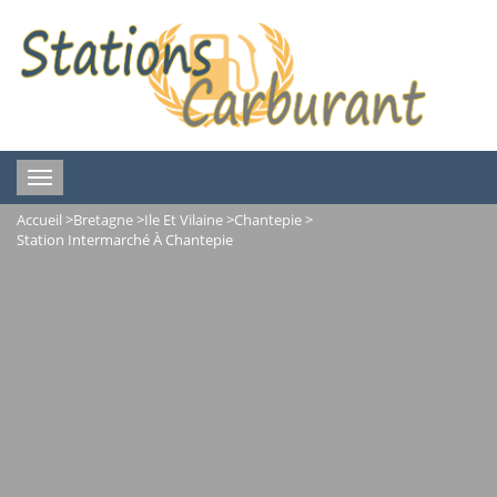
Toggle
navigation
Accueil
>
Bretagne
>
Ile Et Vilaine
>
Chantepie
>
Station Intermarché À Chantepie