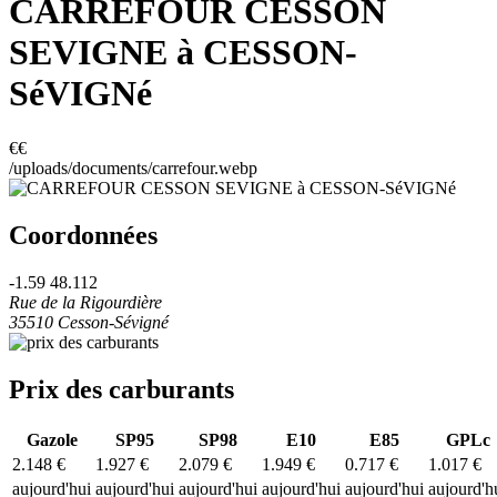
CARREFOUR CESSON
SEVIGNE à CESSON-
SéVIGNé
€€
/uploads/documents/carrefour.webp
Coordonnées
-1.59
48.112
Rue de la Rigourdière
35510
Cesson-Sévigné
Prix des carburants
Gazole
SP95
SP98
E10
E85
GPLc
2.148 €
1.927 €
2.079 €
1.949 €
0.717 €
1.017 €
aujourd'hui
aujourd'hui
aujourd'hui
aujourd'hui
aujourd'hui
aujourd'h