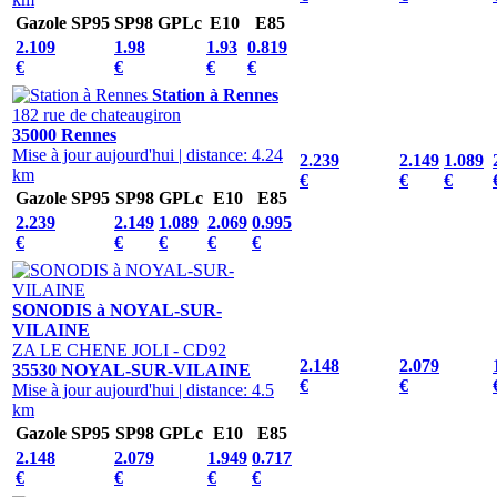
Gazole
SP95
SP98
GPLc
E10
E85
2.109
1.98
1.93
0.819
€
€
€
€
Station à Rennes
182 rue de chateaugiron
35000 Rennes
Mise à jour aujourd'hui
|
distance: 4.24
2.239
2.149
1.089
km
€
€
€
Gazole
SP95
SP98
GPLc
E10
E85
2.239
2.149
1.089
2.069
0.995
€
€
€
€
€
SONODIS à NOYAL-SUR-
VILAINE
ZA LE CHENE JOLI - CD92
2.148
2.079
35530 NOYAL-SUR-VILAINE
€
€
Mise à jour aujourd'hui
|
distance: 4.5
km
Gazole
SP95
SP98
GPLc
E10
E85
2.148
2.079
1.949
0.717
€
€
€
€