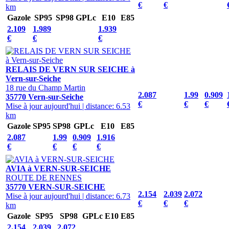
€
€
km
Gazole
SP95
SP98
GPLc
E10
E85
2.109
1.989
1.939
€
€
€
RELAIS DE VERN SUR SEICHE à
Vern-sur-Seiche
18 rue du Champ Martin
2.087
1.99
0.909
35770 Vern-sur-Seiche
€
€
€
Mise à jour aujourd'hui
|
distance: 6.53
km
Gazole
SP95
SP98
GPLc
E10
E85
2.087
1.99
0.909
1.916
€
€
€
€
AVIA à VERN-SUR-SEICHE
ROUTE DE RENNES
35770 VERN-SUR-SEICHE
2.154
2.039
2.072
Mise à jour aujourd'hui
|
distance: 6.73
€
€
€
km
Gazole
SP95
SP98
GPLc
E10
E85
2.154
2.039
2.072