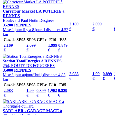
Carrefour Market LA POTERIE à
RENNES
Boulevard Paul Hutin Desgrées
2.169
2.099
35200 RENNES
€
€
Mise à jour: il y a 8 jours
|
distance: 4.52
km
Gazole
SP95
SP98
GPLc
E10
E85
2.169
2.099
1.999
0.849
€
€
€
€
Station TotalEnergies à RENNES
254, ROUTE DE FOUGERES
35000 RENNES
2.083
1.99
0.899
Mise à jour aujourd'hui
|
distance: 4.83
€
€
€
km
Gazole
SP95
SP98
GPLc
E10
E85
2.083
1.99
0.899
1.902
0.829
€
€
€
€
€
SARL ABR - GARAGE MACE à