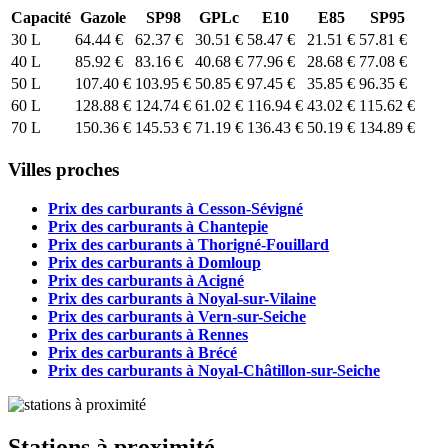
Capacité
Gazole
SP98
GPLc
E10
E85
SP95
30 L
64.44 €
62.37 €
30.51 €
58.47 €
21.51 €
57.81 €
40 L
85.92 €
83.16 €
40.68 €
77.96 €
28.68 €
77.08 €
50 L
107.40 €
103.95 €
50.85 €
97.45 €
35.85 €
96.35 €
60 L
128.88 €
124.74 €
61.02 €
116.94 €
43.02 €
115.62 €
70 L
150.36 €
145.53 €
71.19 €
136.43 €
50.19 €
134.89 €
Villes proches
Prix des carburants à Cesson-Sévigné
Prix des carburants à Chantepie
Prix des carburants à Thorigné-Fouillard
Prix des carburants à Domloup
Prix des carburants à Acigné
Prix des carburants à Noyal-sur-Vilaine
Prix des carburants à Vern-sur-Seiche
Prix des carburants à Rennes
Prix des carburants à Brécé
Prix des carburants à Noyal-Châtillon-sur-Seiche
Stations à proximité