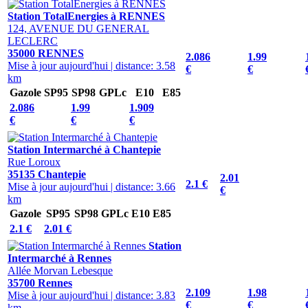
Station TotalEnergies à RENNES
124, AVENUE DU GENERAL
LECLERC
35000 RENNES
2.086
1.99
Mise à jour aujourd'hui
|
distance: 3.58
€
€
km
Gazole
SP95
SP98
GPLc
E10
E85
2.086
1.99
1.909
€
€
€
Station Intermarché à Chantepie
Rue Loroux
35135 Chantepie
2.01
2.1 €
Mise à jour aujourd'hui
|
distance: 3.66
€
km
Gazole
SP95
SP98
GPLc
E10
E85
2.1 €
2.01 €
Station
Intermarché à Rennes
Allée Morvan Lebesque
35700 Rennes
2.109
1.98
Mise à jour aujourd'hui
|
distance: 3.83
€
€
km