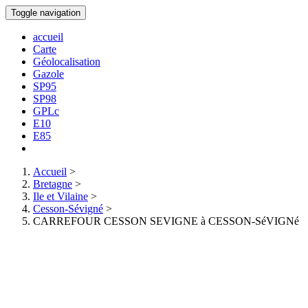
Toggle navigation
accueil
Carte
Géolocalisation
Gazole
SP95
SP98
GPLc
E10
E85
Accueil
>
Bretagne
>
Ile et Vilaine
>
Cesson-Sévigné
>
CARREFOUR CESSON SEVIGNE à CESSON-SéVIGNé