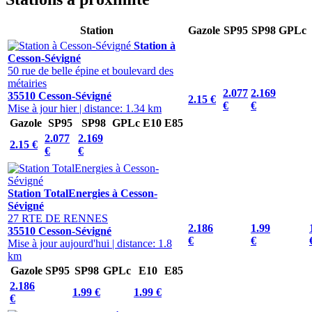
Station
Gazole
SP95
SP98
GPLc
Station à
Cesson-Sévigné
50 rue de belle épine et boulevard des
métairies
2.077
2.169
35510 Cesson-Sévigné
2.15 €
€
€
Mise à jour hier
|
distance: 1.34 km
Gazole
SP95
SP98
GPLc
E10
E85
2.077
2.169
2.15 €
€
€
Station TotalEnergies à Cesson-
Sévigné
27 RTE DE RENNES
2.186
1.99
35510 Cesson-Sévigné
€
€
Mise à jour aujourd'hui
|
distance: 1.8
km
Gazole
SP95
SP98
GPLc
E10
E85
2.186
1.99 €
1.99 €
€