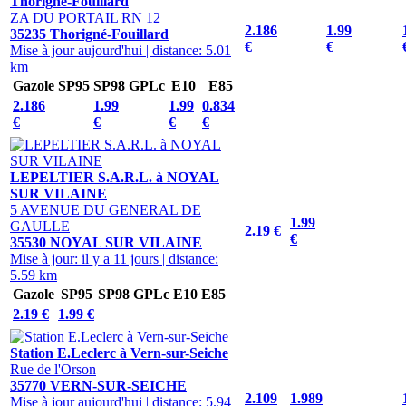
Thorigné-Fouillard
ZA DU PORTAIL RN 12
2.186
1.99
35235 Thorigné-Fouillard
€
€
Mise à jour aujourd'hui
|
distance: 5.01
km
Gazole
SP95
SP98
GPLc
E10
E85
2.186
1.99
1.99
0.834
€
€
€
€
LEPELTIER S.A.R.L. à NOYAL
SUR VILAINE
5 AVENUE DU GENERAL DE
1.99
GAULLE
2.19 €
€
35530 NOYAL SUR VILAINE
Mise à jour: il y a 11 jours
|
distance:
5.59 km
Gazole
SP95
SP98
GPLc
E10
E85
2.19 €
1.99 €
Station E.Leclerc à Vern-sur-Seiche
Rue de l'Orson
35770 VERN-SUR-SEICHE
2.109
1.989
Mise à jour aujourd'hui
|
distance: 5.94