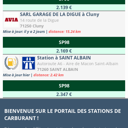
2.139 €
SARL GARAGE DE LA DIGUE à Cluny
14 route de la Digue
71250 Cluny
Mise à jour: il y a 2 jours
|
distance: 15.24 km
SP98
2.169 €
Station à SAINT ALBAIN
Autoroute A6 - Aire de Macon Saint-Albain
71260 SAINT ALBAIN
Mise à jour hier
|
distance: 2.42 km
SP98
2.347 €
BIENVENUE SUR LE PORTAIL DES STATIONS DE
CARBURANT !