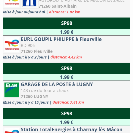
AUTOROUTE A6 - AIRE DE MACON LA SALLE
71260 Saint-Albain
Mise à jour aujourd'hui
|
distance: 1.02 km
SP98
1.99 €
EURL GOUPIL PHILIPPE à Fleurville
RD 906
71260 Fleurville
Mise à jour: il y a 2 jours
|
distance: 4.42 km
SP98
1.99 €
GARAGE DE LA POSTE à LUGNY
143 rue du four a chaux
71260 LUGNY
Mise à jour: il y a 15 jours
|
distance: 7.81 km
SP98
1.99 €
Station TotalEnergies à Charnay-lès-Mâcon