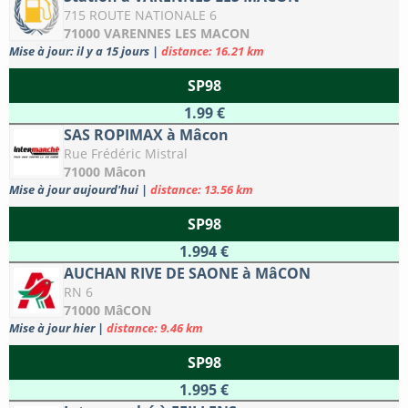
715 ROUTE NATIONALE 6
71000 VARENNES LES MACON
Mise à jour: il y a 15 jours
|
distance: 16.21 km
SP98
1.99 €
SAS ROPIMAX à Mâcon
Rue Frédéric Mistral
71000 Mâcon
Mise à jour aujourd'hui
|
distance: 13.56 km
SP98
1.994 €
AUCHAN RIVE DE SAONE à MâCON
RN 6
71000 MâCON
Mise à jour hier
|
distance: 9.46 km
SP98
1.995 €