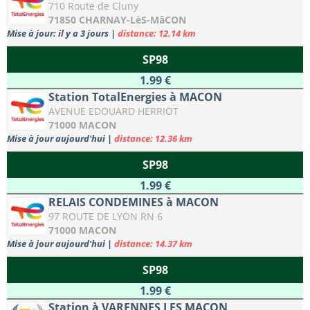
710 Route de Cluny
71850 CHARNAY-LèS-MâCON
Mise à jour: il y a 3 jours
|
distance: 12.14 km
SP98
1.99 €
Station TotalEnergies à MACON
AVENUE EDOUARD HERRIOT
71000 MACON
Mise à jour aujourd'hui
|
distance: 12.36 km
SP98
1.99 €
RELAIS CONDEMINES à MACON
97 ROUTE DE LYON RN 6
71000 MACON
Mise à jour aujourd'hui
|
distance: 14.37 km
SP98
1.99 €
Station à VARENNES LES MACON