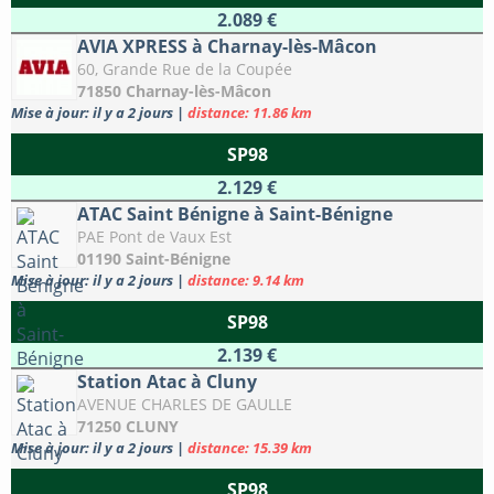
2.089 €
AVIA XPRESS à Charnay-lès-Mâcon
60, Grande Rue de la Coupée
71850 Charnay-lès-Mâcon
Mise à jour: il y a 2 jours
|
distance: 11.86 km
SP98
2.129 €
ATAC Saint Bénigne à Saint-Bénigne
PAE Pont de Vaux Est
01190 Saint-Bénigne
Mise à jour: il y a 2 jours
|
distance: 9.14 km
SP98
2.139 €
Station Atac à Cluny
AVENUE CHARLES DE GAULLE
71250 CLUNY
Mise à jour: il y a 2 jours
|
distance: 15.39 km
SP98