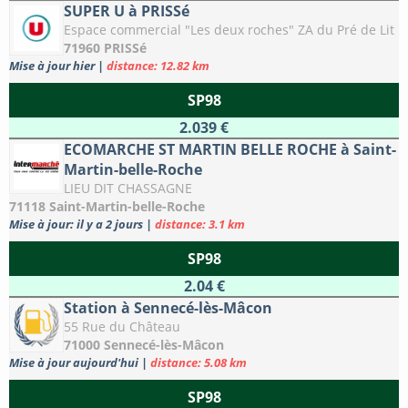
SUPER U à PRISSé
Espace commercial "Les deux roches" ZA du Pré de Lit
71960 PRISSé
Mise à jour hier
|
distance: 12.82 km
SP98
2.039 €
ECOMARCHE ST MARTIN BELLE ROCHE à Saint-
Martin-belle-Roche
LIEU DIT CHASSAGNE
71118 Saint-Martin-belle-Roche
Mise à jour: il y a 2 jours
|
distance: 3.1 km
SP98
2.04 €
Station à Sennecé-lès-Mâcon
55 Rue du Château
71000 Sennecé-lès-Mâcon
Mise à jour aujourd'hui
|
distance: 5.08 km
SP98