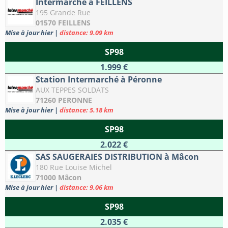
Intermarché à FEILLENS
195 Grande Rue
01570 FEILLENS
Mise à jour hier
|
distance: 9.09 km
SP98
1.999 €
Station Intermarché à Péronne
AUX TEPPES SOLDATS
71260 PERONNE
Mise à jour hier
|
distance: 5.18 km
SP98
2.022 €
SAS SAUGERAIES DISTRIBUTION à Mâcon
180 Rue Louise Michel
71000 Mâcon
Mise à jour hier
|
distance: 9.06 km
SP98
2.035 €