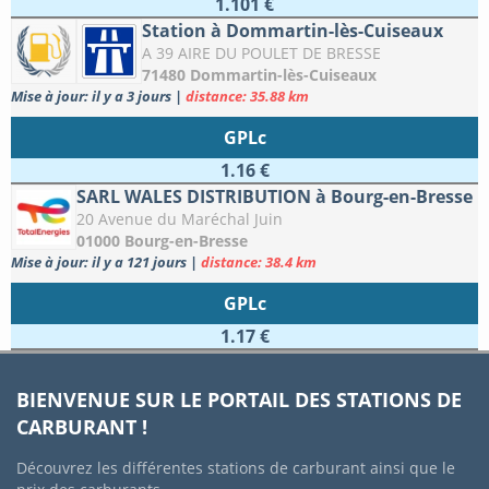
1.101 €
Station à Dommartin-lès-Cuiseaux
A 39 AIRE DU POULET DE BRESSE
71480 Dommartin-lès-Cuiseaux
Mise à jour: il y a 3 jours
|
distance: 35.88 km
GPLc
1.16 €
SARL WALES DISTRIBUTION à Bourg-en-Bresse
20 Avenue du Maréchal Juin
01000 Bourg-en-Bresse
Mise à jour: il y a 121 jours
|
distance: 38.4 km
GPLc
1.17 €
BIENVENUE SUR LE PORTAIL DES STATIONS DE
CARBURANT !
Découvrez les différentes stations de carburant ainsi que le