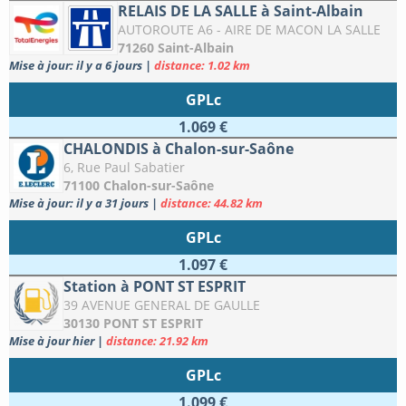
RELAIS DE LA SALLE à Saint-Albain
AUTOROUTE A6 - AIRE DE MACON LA SALLE
71260 Saint-Albain
Mise à jour: il y a 6 jours
|
distance: 1.02 km
GPLc
1.069 €
CHALONDIS à Chalon-sur-Saône
6, Rue Paul Sabatier
71100 Chalon-sur-Saône
Mise à jour: il y a 31 jours
|
distance: 44.82 km
GPLc
1.097 €
Station à PONT ST ESPRIT
39 AVENUE GENERAL DE GAULLE
30130 PONT ST ESPRIT
Mise à jour hier
|
distance: 21.92 km
GPLc
1.099 €