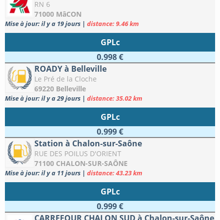
RN 6
71000 MâCON
Mise à jour: il y a 19 jours
|
distance: 9.46 km
GPLc
0.998 €
ROADY à Belleville
Le Pré de la Cloche
69220 Belleville
Mise à jour: il y a 29 jours
|
distance: 35.02 km
GPLc
0.999 €
Station à Chalon-sur-Saône
RUE DES POILUS D'ORIENT
71100 CHALON-SUR-SAÔNE
Mise à jour: il y a 11 jours
|
distance: 43.23 km
GPLc
0.999 €
CARREFOUR CHALON SUD à Chalon-sur-Saône