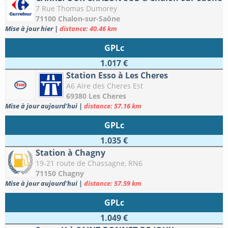
7 Rue Thomas Dumorey
71100 Chalon-sur-Saône
Mise à jour hier
|
distance: 40.46 km
GPLc
1.017 €
Station Esso à Les Cheres
A6 Aire des Cheres Est
69380 Les Cheres
Mise à jour aujourd'hui
|
distance: 57.16 km
GPLc
1.035 €
Station à Chagny
19-21 route de Chassagne, RN6
71150 Chagny
Mise à jour aujourd'hui
|
distance: 57.59 km
GPLc
1.049 €