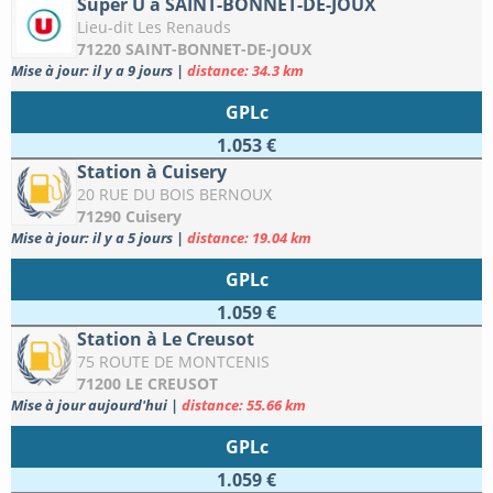
Super U à SAINT-BONNET-DE-JOUX
Lieu-dit Les Renauds
71220 SAINT-BONNET-DE-JOUX
Mise à jour: il y a 9 jours
|
distance: 34.3 km
GPLc
1.053 €
Station à Cuisery
20 RUE DU BOIS BERNOUX
71290 Cuisery
Mise à jour: il y a 5 jours
|
distance: 19.04 km
GPLc
1.059 €
Station à Le Creusot
75 ROUTE DE MONTCENIS
71200 LE CREUSOT
Mise à jour aujourd'hui
|
distance: 55.66 km
GPLc
1.059 €