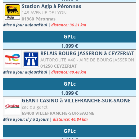
Station Agip à Péronnas
148 AVENUE DE LYON
01960 Péronnas
Mise à jour aujourd'hui
|
distance: 36.21 km
GPLc
1.099 €
RELAIS BOURG JASSERON à CEYZERIAT
AUTOROUTE A40 - AIRE DE BOURG JASSERON
01250 CEYZERIAT
Mise à jour aujourd'hui
|
distance: 40.48 km
GPLc
1.099 €
GEANT CASINO à VILLEFRANCHE-SUR-SAONE
zac du garet
69400 VILLEFRANCHE-SUR-SAONE
Mise à jour: il y a 2 jours
|
distance: 46.84 km
GPLc