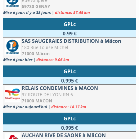
Rue Ampère
69730 GENAY
Mise à jour: il y a 38 jours
|
distance: 57.45 km
GPLc
0.99 €
SAS SAUGERAIES DISTRIBUTION à Mâcon
180 Rue Louise Michel
71000 Mâcon
Mise à jour hier
|
distance: 9.06 km
GPLc
0.995 €
RELAIS CONDEMINES à MACON
97 ROUTE DE LYON RN 6
71000 MACON
Mise à jour aujourd'hui
|
distance: 14.37 km
GPLc
0.995 €
AUCHAN RIVE DE SAONE à MâCON