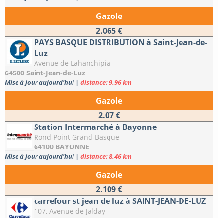
Gazole
2.065 €
PAYS BASQUE DISTRIBUTION à Saint-Jean-de-
Luz
Avenue de Lahanchipia
64500 Saint-Jean-de-Luz
Mise à jour aujourd'hui
|
distance: 9.96 km
Gazole
2.07 €
Station Intermarché à Bayonne
Rond-Point Grand-Basque
64100 BAYONNE
Mise à jour aujourd'hui
|
distance: 8.46 km
Gazole
2.109 €
carrefour st jean de luz à SAINT-JEAN-DE-LUZ
107, Avenue de Jalday