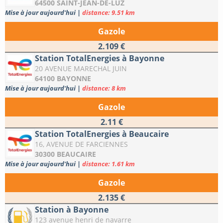
64500 SAINT-JEAN-DE-LUZ
Mise à jour aujourd'hui
|
distance: 9.51 km
Gazole
2.109 €
Station TotalEnergies à Bayonne
20 AVENUE MARECHAL JUIN
64100 BAYONNE
Mise à jour aujourd'hui
|
distance: 8 km
Gazole
2.11 €
Station TotalEnergies à Beaucaire
16, AVENUE DE FARCIENNES
30300 BEAUCAIRE
Mise à jour aujourd'hui
|
distance: 1.61 km
Gazole
2.135 €
Station à Bayonne
123 avenue henri de navarre