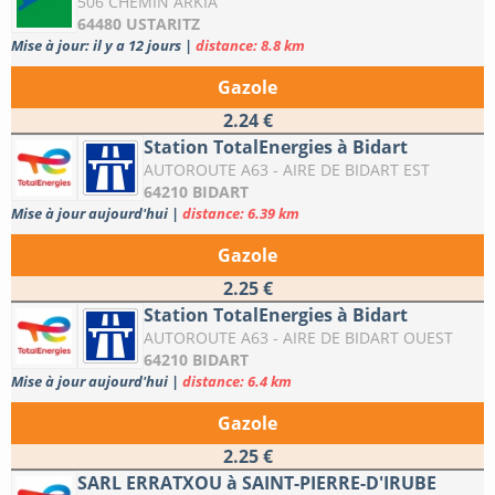
506 CHEMIN ARKIA
64480 USTARITZ
Mise à jour: il y a 12 jours
|
distance: 8.8 km
Gazole
2.24 €
Station TotalEnergies à Bidart
AUTOROUTE A63 - AIRE DE BIDART EST
64210 BIDART
Mise à jour aujourd'hui
|
distance: 6.39 km
Gazole
2.25 €
Station TotalEnergies à Bidart
AUTOROUTE A63 - AIRE DE BIDART OUEST
64210 BIDART
Mise à jour aujourd'hui
|
distance: 6.4 km
Gazole
2.25 €
SARL ERRATXOU à SAINT-PIERRE-D'IRUBE