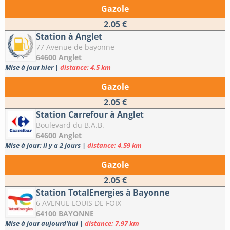
Gazole
2.05 €
Station à Anglet
77 Avenue de bayonne
64600 Anglet
Mise à jour hier
|
distance: 4.5 km
Gazole
2.05 €
Station Carrefour à Anglet
Boulevard du B.A.B.
64600 Anglet
Mise à jour: il y a 2 jours
|
distance: 4.59 km
Gazole
2.05 €
Station TotalEnergies à Bayonne
6 AVENUE LOUIS DE FOIX
64100 BAYONNE
Mise à jour aujourd'hui
|
distance: 7.97 km