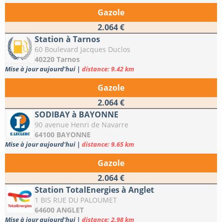
Gazole
2.064 €
Station à Tarnos
60 Boulevard Jacques Duclos
40220 Tarnos
Mise à jour aujourd'hui
|
distance: 9.42 km
Gazole
2.064 €
SODIBAY à BAYONNE
90 avenue Henri de Navarre
64100 BAYONNE
Mise à jour aujourd'hui
|
distance: 9.65 km
Gazole
2.064 €
Station TotalEnergies à Anglet
1 BIS RUE DU PALOUMET
64600 ANGLET
Mise à jour aujourd'hui
|
distance: 2.98 km