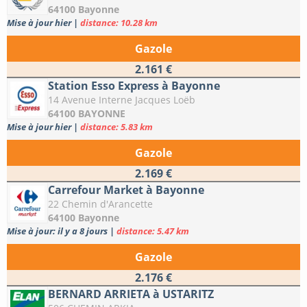
64100 Bayonne
Mise à jour hier
|
distance: 10.28 km
Gazole
2.161 €
Station Esso Express à Bayonne
14 Avenue Interne Jacques Loëb
64100 BAYONNE
Mise à jour hier
|
distance: 5.83 km
Gazole
2.169 €
Carrefour Market à Bayonne
22 Chemin d'Arancette
64100 Bayonne
Mise à jour: il y a 8 jours
|
distance: 5.47 km
Gazole
2.176 €
BERNARD ARRIETA à USTARITZ