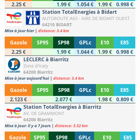
2.25 €
1.99 €
1.054 €
1.99 €
0.998 €
Station TotalEnergies à Bidart
AUTOROUTE A63 - AIRE DE BIDART OUEST
64210 BIDART
Mise à jour hier
|
distance: 3.4 km
Gazole
SP95
SP98
GPLc
E10
E85
2.25 €
1.99 €
1.044 €
1.99 €
0.998 €
LECLERC à Biarritz
Zone d'Iraty
64200 Biarritz
Mise à jour aujourd'hui
|
distance: 3.4 km
Gazole
SP95
SP98
GPLc
E10
E85
2.123 €
2.077 €
1.98 €
0.809 €
Station TotalEnergies à Biarritz
AV. DE GRAMMONT
64200 Biarritz
Mise à jour: il y a 7 jours
|
distance: 3.52 km
Gazole
SP95
SP98
GPLc
E10
E85