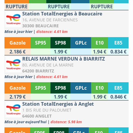
RUPTURE
RUPTURE
RUPTURE
Station TotalEnergies à Beaucaire
16, AVENUE DE FARCIENNES
30300 BEAUCAIRE
Mise à jour hier
|
distance: 4.61 km
Gazole
SP95
SP98
GPLc
E10
E85
2.186 €
1.99 €
1.94 €
0.834 €
RELAIS MARNE VERDUN à BIARRITZ
80, AVENUE DE LA MARNE
64200 BIARRITZ
Mise à jour hier
|
distance: 4.61 km
Gazole
SP95
SP98
GPLc
E10
E85
2.179 €
1.99 €
1.99 €
0.846 €
Station TotalEnergies à Anglet
1 BIS RUE DU PALOUMET
64600 ANGLET
Mise à jour aujourd'hui
|
distance: 5.98 km