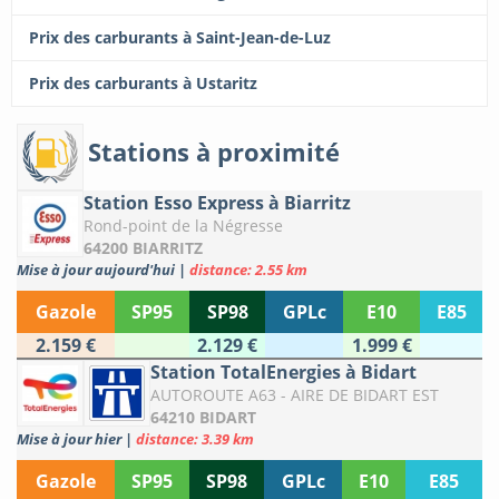
Prix des carburants à Saint-Jean-de-Luz
Prix des carburants à Ustaritz
Stations à proximité
Station Esso Express à Biarritz
Rond-point de la Négresse
64200 BIARRITZ
Mise à jour aujourd'hui
|
distance: 2.55 km
Gazole
SP95
SP98
GPLc
E10
E85
2.159 €
2.129 €
1.999 €
Station TotalEnergies à Bidart
AUTOROUTE A63 - AIRE DE BIDART EST
64210 BIDART
Mise à jour hier
|
distance: 3.39 km
Gazole
SP95
SP98
GPLc
E10
E85