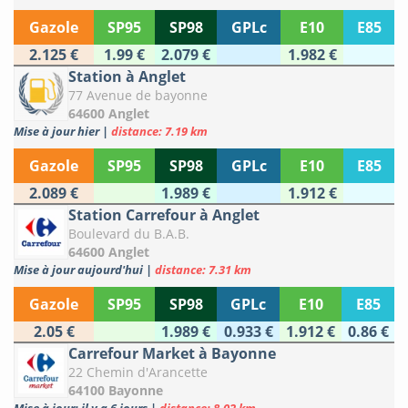
Gazole
SP95
SP98
GPLc
E10
E85
2.125 €
1.99 €
2.079 €
1.982 €
Station à Anglet
77 Avenue de bayonne
64600 Anglet
Mise à jour hier
|
distance: 7.19 km
Gazole
SP95
SP98
GPLc
E10
E85
2.089 €
1.989 €
1.912 €
Station Carrefour à Anglet
Boulevard du B.A.B.
64600 Anglet
Mise à jour aujourd'hui
|
distance: 7.31 km
Gazole
SP95
SP98
GPLc
E10
E85
2.05 €
1.989 €
0.933 €
1.912 €
0.86 €
Carrefour Market à Bayonne
22 Chemin d'Arancette
64100 Bayonne