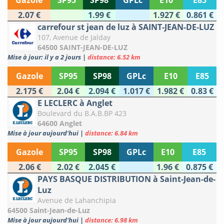
Gazole
SP95
SP98
GPLc
E10
E85
2.07 €
1.99 €
1.927 €
0.861 €
carrefour st jean de luz à SAINT-JEAN-DE-LUZ
107, Avenue de Jalday
64500 SAINT-JEAN-DE-LUZ
Mise à jour: il y a 2 jours
|
distance: 6.52 km
Gazole
SP95
SP98
GPLc
E10
E85
2.175 €
2.04 €
2.094 €
1.017 €
1.982 €
0.83 €
E LECLERC à Anglet
Boulevard du B.A.B.BP 423
64600 Anglet
Mise à jour aujourd'hui
|
distance: 6.84 km
Gazole
SP95
SP98
GPLc
E10
E85
2.06 €
2.02 €
2.045 €
1.96 €
0.875 €
PAYS BASQUE DISTRIBUTION à Saint-Jean-de-
Luz
Avenue de Lahanchipia
64500 Saint-Jean-de-Luz
Mise à jour aujourd'hui
|
distance: 6.98 km