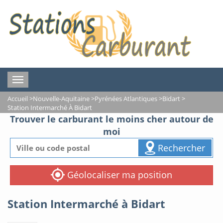
Toggle
navigation
Accueil
>
Nouvelle-Aquitaine
>
Pyrénées Atlantiques
>
Bidart
>
Station Intermarché À Bidart
Trouver le carburant le moins cher autour de
moi
Rechercher
Géolocaliser ma position
Station Intermarché à Bidart