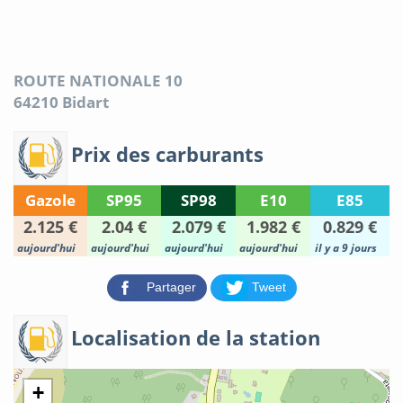
ROUTE NATIONALE 10
64210
Bidart
Prix des carburants
Gazole
SP95
SP98
E10
E85
2.125 €
2.04 €
2.079 €
1.982 €
0.829 €
aujourd'hui
aujourd'hui
aujourd'hui
aujourd'hui
il y a 9 jours
Partager
Tweet
Localisation de la station
+