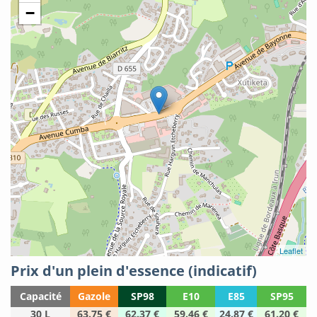
−
Leaflet
Prix d'un plein d'essence (indicatif)
Capacité
Gazole
SP98
E10
E85
SP95
30 L
63.75 €
62.37 €
59.46 €
24.87 €
61.20 €