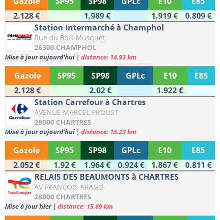
Gazole
SP95
SP98
GPLc
E10
E85
2.128 €
1.989 €
1.919 €
0.809 €
Station Intermarché à Champhol
Rue du Bois Musquet
28300 CHAMPHOL
Mise à jour aujourd'hui
|
distance: 14.93 km
Gazole
SP95
SP98
GPLc
E10
E85
2.128 €
2.02 €
1.922 €
Station Carrefour à Chartres
AVENUE MARCEL PROUST
28000 CHARTRES
Mise à jour aujourd'hui
|
distance: 15.23 km
Gazole
SP95
SP98
GPLc
E10
E85
2.052 €
1.92 €
1.964 €
0.924 €
1.867 €
0.811 €
RELAIS DES BEAUMONTS à CHARTRES
AV FRANCOIS ARAGO
28000 CHARTRES
Mise à jour hier
|
distance: 15.69 km