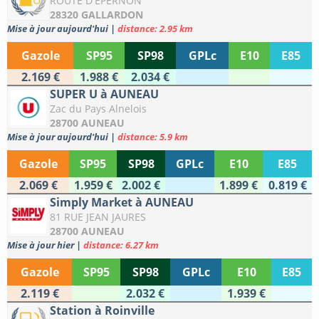
ROUTE D'EPERNON
28320 GALLARDON
Mise à jour aujourd'hui
|
distance: 2.95 km
Gazole
SP95
SP98
GPLc
E10
E85
2.169 €
1.988 €
2.034 €
SUPER U à AUNEAU
Zac du Pays Alnelois
28700 AUNEAU
Mise à jour aujourd'hui
|
distance: 5.9 km
Gazole
SP95
SP98
GPLc
E10
E85
2.069 €
1.959 €
2.002 €
1.899 €
0.819 €
Simply Market à AUNEAU
81 RUE JEAN JAURES
28700 AUNEAU
Mise à jour hier
|
distance: 6.27 km
Gazole
SP95
SP98
GPLc
E10
E85
2.119 €
2.032 €
1.939 €
Station à Roinville