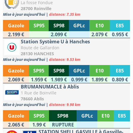
La fosse Fondue
28700 Roinville
Mise à jour aujourd'hui
|
distance: 7.35 km
Gazole
SP95
SP98
GPLc
E10
E85
2.199 €
2.099 €
2.079 €
0.955 €
Station Système U à Hanches
Route de Gallardon
28130 HANCHES
Mise à jour aujourd'hui
|
distance: 9.53 km
Gazole
SP95
SP98
GPLc
E10
E85
2.069 €
1.959 €
1.989 €
0.999 €
1.899 €
0.809 €
BRUMANUMACLE à Ablis
1 Rue de Boinville
78660 Ablis
Mise à jour aujourd'hui
|
distance: 9.98 km
Gazole
SP95
SP98
GPLc
E10
E85
2.065 €
1.99 €
RUPTURE
STATION SHELL GASVILLE à Gasville-