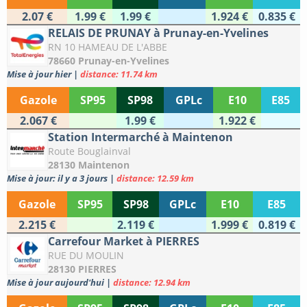
2.07 €
1.99 €
1.99 €
1.924 €
0.835 €
RELAIS DE PRUNAY à Prunay-en-Yvelines
RN 10 HAMEAU DE L'ABBE
78660 Prunay-en-Yvelines
Mise à jour hier
|
distance: 11.74 km
Gazole
SP95
SP98
GPLc
E10
E85
2.067 €
1.99 €
1.922 €
Station Intermarché à Maintenon
Route Bouglainval
28130 Maintenon
Mise à jour: il y a 3 jours
|
distance: 12.59 km
Gazole
SP95
SP98
GPLc
E10
E85
2.215 €
2.119 €
1.999 €
0.819 €
Carrefour Market à PIERRES
RUE DU MOULIN
28130 PIERRES
Mise à jour aujourd'hui
|
distance: 12.94 km