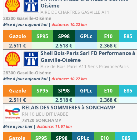
Oisème
AIRE DE CHARTRES GASVILLE A11
28300 Gasville-Oisème
Mise à jour aujourd'hui
|
distance: 10.22 km
Gazole
SP95
SP98
GPLc
E10
E85
2.511 €
2.518 €
2.368 €
Shell Bois-Paris Sarl FD Performance à
Gasville-Oisème
Aire de Bois-Paris A11 Sens Province/Paris
28300 Gasville-Oisème
Mise à jour aujourd'hui
|
distance: 10.27 km
Gazole
SP95
SP98
GPLc
E10
E85
2.511 €
2.518 €
2.368 €
RELAIS DES SOMMIERES à SONCHAMP
RN 10 LIEU DIT L'ABBE
78120 SONCHAMP
Mise à jour hier
|
distance: 11.61 km
Gazole
SP95
SP98
GPLc
E10
E85