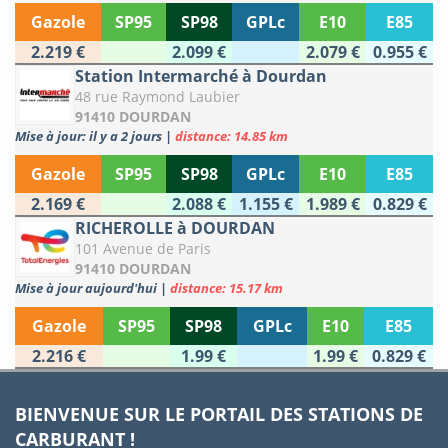
Gazole
SP95
SP98
GPLc
E10
E85
2.219 €
2.099 €
2.079 €
0.955 €
Station Intermarché à Dourdan
48 rue Raymond Laubier
91410 DOURDAN
Mise à jour: il y a 2 jours
|
distance: 14.85 km
Gazole
SP95
SP98
GPLc
E10
E85
2.169 €
2.088 €
1.155 €
1.989 €
0.829 €
RICHEROLLE à DOURDAN
101 Avenue de Paris
91410 DOURDAN
Mise à jour aujourd'hui
|
distance: 15.17 km
Gazole
SP95
SP98
GPLc
E10
E85
2.216 €
1.99 €
1.99 €
0.829 €
BIENVENUE SUR LE PORTAIL DES STATIONS DE
CARBURANT !