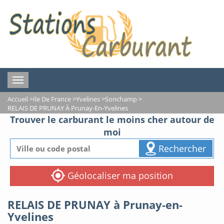
Toggle
navigation
Accueil
>
Ile De France
>
Yvelines
>
Sonchamp
>
RELAIS DE PRUNAY À Prunay-En-Yvelines
Trouver le carburant le moins cher autour de
moi
Rechercher
Géolocaliser ma position
RELAIS DE PRUNAY à Prunay-en-
Yvelines