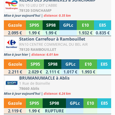
RELAIS DES SOMMIERES à SONCHAMP
RN 10 LIEU DIT L'ABBE
78120 SONCHAMP
Mise à jour aujourd'hui
|
distance: 0.35 km
Gazole
SP95
SP98
GPLc
E10
E85
2.095 €
1.99 €
1.99 €
1.932 €
0.835 €
Station Carrefour à Rambouillet
RN10 CENTRE COMMERCIAL DU BEL AIR
78120 RAMBOUILLET
Mise à jour hier
|
distance: 6.01 km
Gazole
SP95
SP98
GPLc
E10
E85
2.211 €
2.029 €
2.111 €
1.017 €
1.993 €
BRUMANUMACLE à Ablis
1 Rue de Boinville
78660 Ablis
Mise à jour aujourd'hui
|
distance: 6.24 km
Gazole
SP95
SP98
GPLc
E10
E85
2.119 €
1.99 €
RUPTURE