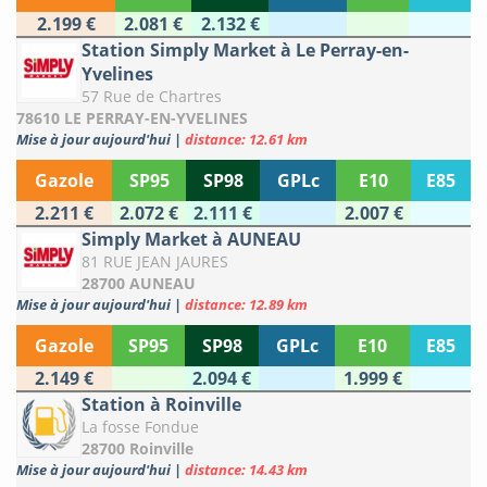
2.199 €
2.081 €
2.132 €
Station Simply Market à Le Perray-en-
Yvelines
57 Rue de Chartres
78610 LE PERRAY-EN-YVELINES
Mise à jour aujourd'hui
|
distance: 12.61 km
Gazole
SP95
SP98
GPLc
E10
E85
2.211 €
2.072 €
2.111 €
2.007 €
Simply Market à AUNEAU
81 RUE JEAN JAURES
28700 AUNEAU
Mise à jour aujourd'hui
|
distance: 12.89 km
Gazole
SP95
SP98
GPLc
E10
E85
2.149 €
2.094 €
1.999 €
Station à Roinville
La fosse Fondue
28700 Roinville
Mise à jour aujourd'hui
|
distance: 14.43 km