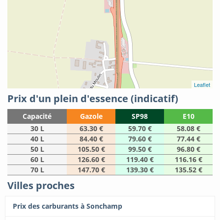
Leaflet
Prix d'un plein d'essence (indicatif)
Capacité
Gazole
SP98
E10
30 L
63.30 €
59.70 €
58.08 €
40 L
84.40 €
79.60 €
77.44 €
50 L
105.50 €
99.50 €
96.80 €
60 L
126.60 €
119.40 €
116.16 €
70 L
147.70 €
139.30 €
135.52 €
Villes proches
Prix des carburants à Sonchamp