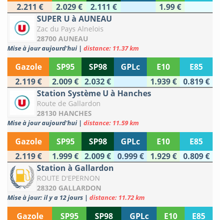
2.211 €
2.029 €
2.111 €
1.99 €
SUPER U à AUNEAU
Zac du Pays Alnelois
28700 AUNEAU
Mise à jour aujourd'hui
|
distance: 11.37 km
Gazole
SP95
SP98
GPLc
E10
E85
2.119 €
2.009 €
2.032 €
1.939 €
0.819 €
Station Système U à Hanches
Route de Gallardon
28130 HANCHES
Mise à jour aujourd'hui
|
distance: 11.59 km
Gazole
SP95
SP98
GPLc
E10
E85
2.119 €
1.999 €
2.009 €
0.999 €
1.929 €
0.809 €
Station à Gallardon
ROUTE D'EPERNON
28320 GALLARDON
Mise à jour: il y a 12 jours
|
distance: 11.72 km
Gazole
SP95
SP98
GPLc
E10
E85