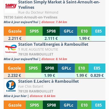
Station Simply Market à Saint-Arnoult-en-
Yvelines
Rue du Docteur Rémond
78730 Saint-Arnoult-en-Yvelines
Mise à jour aujourd'hui
|
distance: 7.84 km
Gazole
SP95
SP98
GPLc
E10
E85
2.211 €
2.111 €
1.99 €
Station TotalEnergies à Rambouillet
1 RUE AUGUSTE MOUTIE
78120 RAMBOUILLET
Mise à jour aujourd'hui
|
distance: 8.14 km
Gazole
SP95
SP98
GPLc
E10
E85
2.232 €
1.99 €
1.99 €
0.829 €
Station E.Leclerc à Rambouillet
rue Clos Batant
78120 RAMBOUILLET
Mise à jour hier
|
distance: 8.64 km
Gazole
SP95
SP98
GPLc
E10
E85