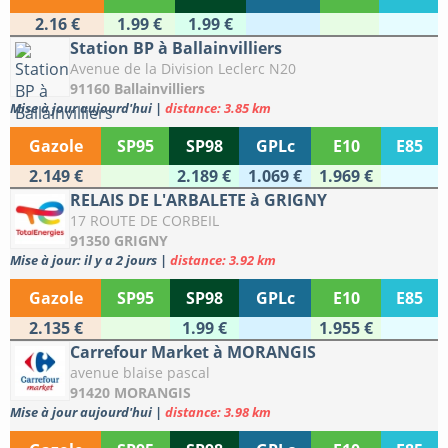
2.16 €
1.99 €
1.99 €
Station BP à Ballainvilliers
Avenue de la Division Leclerc N20
91160 Ballainvilliers
Mise à jour aujourd'hui
|
distance: 3.85 km
Gazole
SP95
SP98
GPLc
E10
E85
2.149 €
2.189 €
1.069 €
1.969 €
RELAIS DE L'ARBALETE à GRIGNY
17 ROUTE DE CORBEIL
91350 GRIGNY
Mise à jour: il y a 2 jours
|
distance: 3.92 km
Gazole
SP95
SP98
GPLc
E10
E85
2.135 €
1.99 €
1.955 €
Carrefour Market à MORANGIS
avenue blaise pascal
91420 MORANGIS
Mise à jour aujourd'hui
|
distance: 3.98 km