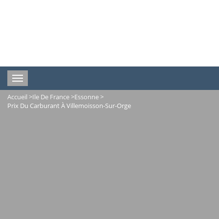
Toggle
navigation
Accueil
>
Ile De France
>
Essonne
>
Prix Du Carburant À Villemoisson-Sur-Orge