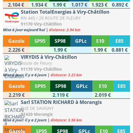
2.104 €
1.934 €
1.99 €
1.017 €
1.923 €
0.892 €
Station TotalEnergies à Viry-Châtillon
RN 445 / 29 ROUTE DE FLEURY
91170 Viry-Châtillon
Mise à jour aujourd'hui
|
distance: 2.94 km
Gazole
SP95
SP98
GPLc
E10
E85
2.226 €
1.99 €
1.99 €
0.881 €
VIRYDIS à Viry-Châtillon
Route de Fleury
91170 Viry-Châtillon
Mise à jour: il y a 6 jours
|
distance: 3.23 km
Gazole
SP95
SP98
GPLc
E10
E85
2.219 €
2.119 €
2.019 €
Sarl STATION RICHARD à Morangis
RUE DE SAVIGNY
91420 Morangis
Mise à jour: il y a 2 jours
|
distance: 3.56 km
Gazole
SP95
SP98
GPLc
E10
E85