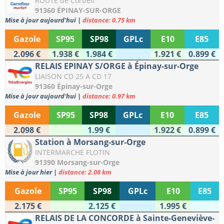
ROUTE de Corbeil
91360 ÉPINAY-SUR-ORGE
Mise à jour aujourd'hui
|
distance: 0.75 km
Gazole
SP95
SP98
GPLc
E10
E85
2.096 €
1.938 €
1.984 €
1.921 €
0.899 €
RELAIS EPINAY S/ORGE à Épinay-sur-Orge
LIAISON CD 25 A CD 17
91360 Épinay-sur-Orge
Mise à jour aujourd'hui
|
distance: 0.97 km
Gazole
SP95
SP98
GPLc
E10
E85
2.098 €
1.99 €
1.922 €
0.899 €
Station à Morsang-sur-Orge
INTERMARCHE FLOTIN
91390 Morsang-sur-Orge
Mise à jour hier
|
distance: 2.08 km
Gazole
SP95
SP98
GPLc
E10
E85
2.175 €
2.125 €
1.995 €
RELAIS DE LA CONCORDE à Sainte-Geneviève-