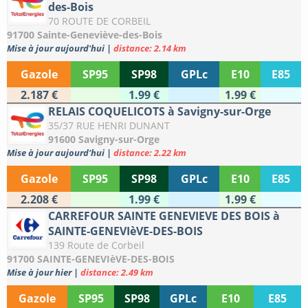
des-Bois
70 ROUTE DE CORBEIL
91700 Sainte-Geneviève-des-Bois
Mise à jour aujourd'hui
|
distance: 2.14 km
Gazole
SP95
SP98
GPLc
E10
E85
2.187 €
1.99 €
1.99 €
RELAIS COQUELICOTS à Savigny-sur-Orge
35/37 RUE HENRI DUNANT
91600 Savigny-sur-Orge
Mise à jour aujourd'hui
|
distance: 2.22 km
Gazole
SP95
SP98
GPLc
E10
E85
2.208 €
1.99 €
1.99 €
CARREFOUR SAINTE GENEVIEVE DES BOIS à
SAINTE-GENEVIèVE-DES-BOIS
139 Route de Corbeil
91700 SAINTE-GENEVIèVE-DES-BOIS
Mise à jour hier
|
distance: 2.49 km
Gazole
SP95
SP98
GPLc
E10
E85