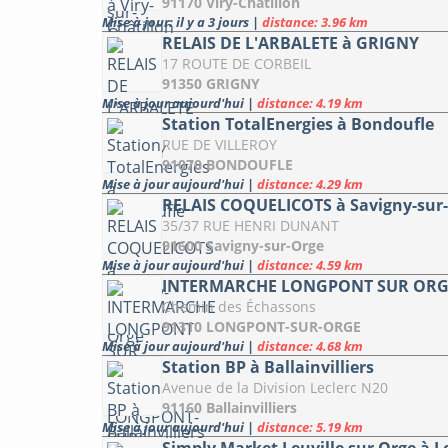
91170 Viry-Châtillon
Mise à jour: il y a 3 jours
|
distance: 3.96 km
RELAIS DE L'ARBALETE à GRIGNY
17 ROUTE DE CORBEIL
91350 GRIGNY
Mise à jour aujourd'hui
|
distance: 4.19 km
Station TotalEnergies à Bondoufle
RUE DE VILLEROY
91070 BONDOUFLE
Mise à jour aujourd'hui
|
distance: 4.29 km
RELAIS COQUELICOTS à Savigny-sur
35/37 RUE HENRI DUNANT
91600 Savigny-sur-Orge
Mise à jour aujourd'hui
|
distance: 4.59 km
INTERMARCHE LONGPONT SUR ORG
Chemin des Échassons
91310 LONGPONT-SUR-ORGE
Mise à jour aujourd'hui
|
distance: 4.68 km
Station BP à Ballainvilliers
Avenue de la Division Leclerc N20
91160 Ballainvilliers
Mise à jour aujourd'hui
|
distance: 5.19 km