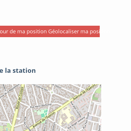
i
Géolocaliser ma position
e la station