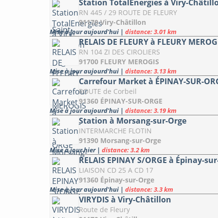
Station TotalEnergies à Viry-Châtill
RN 445 / 29 ROUTE DE FLEURY
91170 Viry-Châtillon
Mise à jour aujourd'hui
|
distance: 3.01 km
RELAIS DE FLEURY à FLEURY MEROG
RN 104 ZI DES CIROLIERS
91700 FLEURY MEROGIS
Mise à jour aujourd'hui
|
distance: 3.13 km
Carrefour Market à ÉPINAY-SUR-OR
ROUTE de Corbeil
91360 ÉPINAY-SUR-ORGE
Mise à jour aujourd'hui
|
distance: 3.19 km
Station à Morsang-sur-Orge
INTERMARCHE FLOTIN
91390 Morsang-sur-Orge
Mise à jour hier
|
distance: 3.2 km
RELAIS EPINAY S/ORGE à Épinay-sur
LIAISON CD 25 A CD 17
91360 Épinay-sur-Orge
Mise à jour aujourd'hui
|
distance: 3.3 km
VIRYDIS à Viry-Châtillon
Route de Fleury