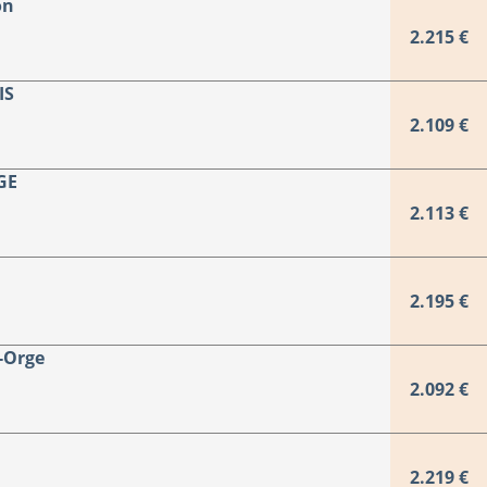
on
2.215 €
IS
2.109 €
GE
2.113 €
2.195 €
-Orge
2.092 €
2.219 €