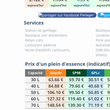
aujourd'hui
aujourd'hui
aujourd'hui
aujourd'h
Partager
Services
Station de gonflage
Boutique
Boutique non alimentaire
Location
Relais colis
Piste po
Carburant additivé
Automat
Vente d'additifs carburants
DAB (Dis
billets)
Prix d'un plein d'essence (indicatif
Capacité
Gazole
SP98
GPLc
30 L
63.66 €
59.70 €
30.51 €
5
40 L
84.88 €
79.60 €
40.68 €
7
50 L
106.10 €
99.50 €
50.85 €
9
60 L
127.32 €
119.40 €
61.02 €
1
70 L
148.54 €
139.30 €
71.19 €
1