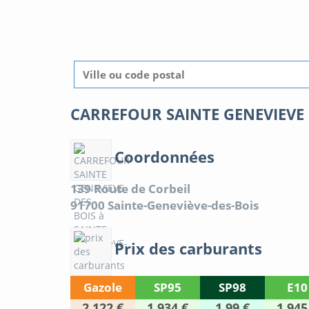
CARREFOUR SAINTE GENEVIEVE D
Coordonnées
139 Route de Corbeil
91700
Sainte-Geneviève-des-Bois
Prix des carburants
Gazole
SP95
SP98
E10
2.122 €
1.934 €
1.99 €
1.945