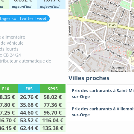
ui
aujourd'hui
aujourd'hui
Tweet
 alimentaire
 de véhicule
ids lourds
e CB 24/24
tributeur automatique de
)
Villes proches
E10
E85
SP95
Prix des carburants à Saint-Mi
8.35 €
26.76 €
58.02 €
sur-Orge
7.80 €
35.68 €
77.36 €
Prix des carburants à Villemo
7.25 €
44.60 €
96.70 €
sur-Orge
16.70 €
53.52 €
116.04 €
36.15 €
62.44 €
135.38 €