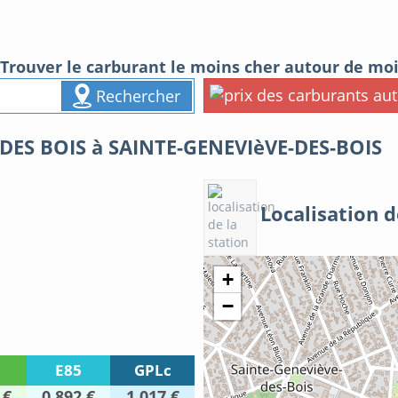
Trouver le carburant le moins cher autour de mo
Rechercher
ES BOIS à SAINTE-GENEVIèVE-DES-BOIS
Localisation d
+
−
E85
GPLc
 €
0.892 €
1.017 €