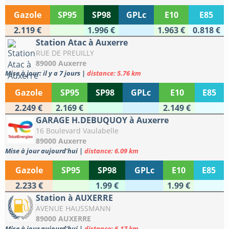
Gazole
SP95
SP98
GPLc
E10
E85
2.119 €
1.996 €
1.963 €
0.818 €
Station Atac à Auxerre
RUE DE PREUILLY
89000 Auxerre
Mise à jour: il y a 7 jours
|
distance: 5.76 km
Gazole
SP95
SP98
GPLc
E10
E85
2.249 €
2.169 €
2.149 €
GARAGE H.DEBUQUOY à Auxerre
16 Boulevard Vaulabelle
89000 Auxerre
Mise à jour aujourd'hui
|
distance: 6.09 km
Gazole
SP95
SP98
GPLc
E10
E85
2.233 €
1.99 €
1.99 €
Station à AUXERRE
AVENUE HAUSSMANN
89000 AUXERRE
Mise à jour aujourd'hui
|
distance: 6.17 km