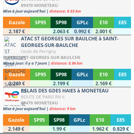
89470 MONETEAU
Mise à jour aujourd'hui
|
distance: 8.83 km
Gazole
SP95
SP98
GPLc
E10
E85
2.187 €
2.063 €
0.992 €
2.001 €
ATAC ST GEORGES SUR BAULCHE à SAINT-
GEORGES-SUR-BAULCHE
route de Perrigny
89000 SAINT-GEORGES-SUR-BAULCHE
Mise à jour: il y a 7 jours
|
distance: 8.86 km
Gazole
SP95
SP98
GPLc
E10
E85
2.249 €
2.199 €
2.169 €
RELAIS DES GDES HAIES à MONETEAU
ROUTE DE PARIS RN 6
89470 MONETEAU
Mise à jour aujourd'hui
|
distance: 9 km
Gazole
SP95
SP98
GPLc
E10
E85
2.149 €
1.99 €
1.962 €
0.829 €