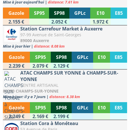
Mise à jour aujourd'hui
|
distance: 7.61 km
Gazole
SP95
SP98
GPLc
E10
E85
2.155 €
2.052 €
1.972 €
Station Carrefour Market à Auxerre
97-99 Avenue de Saint-Georges
89000 Auxerre
Mise à jour hier
|
distance: 8.08 km
Gazole
SP95
SP98
GPLc
E10
E85
2.239 €
2.079 €
2.129 €
ATAC CHAMPS SUR YONNE à CHAMPS-SUR-
YONNE
CENTRE ARTISANAL
89290 CHAMPS-SUR-YONNE
Mise à jour: il y a 7 jours
|
distance: 8.38 km
Gazole
SP95
SP98
GPLc
E10
E85
2.249 €
2.169 €
2.199 €
Station Cora à Monéteau
53 Avenue de Paris