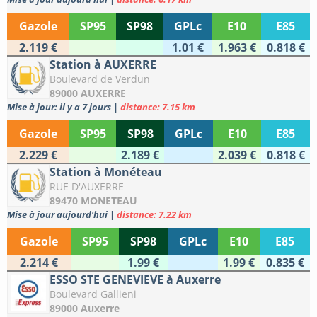
Gazole
SP95
SP98
GPLc
E10
E85
2.119 €
1.01 €
1.963 €
0.818 €
Station à AUXERRE
Boulevard de Verdun
89000 AUXERRE
Mise à jour: il y a 7 jours
|
distance: 7.15 km
Gazole
SP95
SP98
GPLc
E10
E85
2.229 €
2.189 €
2.039 €
0.818 €
Station à Monéteau
RUE D'AUXERRE
89470 MONETEAU
Mise à jour aujourd'hui
|
distance: 7.22 km
Gazole
SP95
SP98
GPLc
E10
E85
2.214 €
1.99 €
1.99 €
0.835 €
ESSO STE GENEVIEVE à Auxerre
Boulevard Gallieni
89000 Auxerre