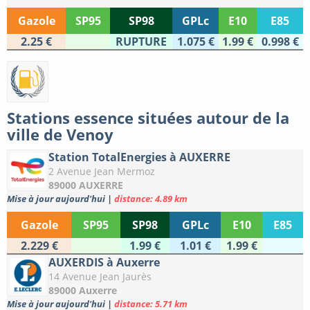
Gazole
SP95
SP98
GPLc
E10
E85
2.25 €
RUPTURE
1.075 €
1.99 €
0.998 €
Stations essence situées autour de la
ville de Venoy
Station TotalEnergies à AUXERRE
2 Avenue Jean Mermoz
89000 AUXERRE
Mise à jour aujourd'hui
|
distance: 4.89 km
Gazole
SP95
SP98
GPLc
E10
E85
2.229 €
1.99 €
1.01 €
1.99 €
AUXERDIS à Auxerre
14 Avenue Jean Jaurès
89000 Auxerre
Mise à jour aujourd'hui
|
distance: 5.71 km