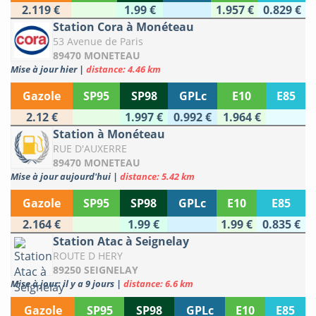
2.119 €
1.99 €
1.957 €
0.829 €
Station Cora à Monéteau
53 Avenue de Paris
89470 MONETEAU
Mise à jour hier
|
distance: 4.46 km
Gazole
SP95
SP98
GPLc
E10
E85
2.12 €
1.997 €
0.992 €
1.964 €
Station à Monéteau
RUE D'AUXERRE
89470 MONETEAU
Mise à jour aujourd'hui
|
distance: 5.42 km
Gazole
SP95
SP98
GPLc
E10
E85
2.164 €
1.99 €
1.99 €
0.835 €
Station Atac à Seignelay
ROUTE D HERY
89250 SEIGNELAY
Mise à jour: il y a 9 jours
|
distance: 6.6 km
Gazole
SP95
SP98
GPLc
E10
E85