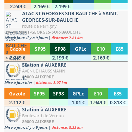
2.249 €
2.169 €
2.199 €
ATAC ST GEORGES SUR BAULCHE à SAINT-
GEORGES-SUR-BAULCHE
route de Perrigny
89000 SAINT-GEORGES-SUR-BAULCHE
Mise à jour: il y a 9 jours
|
distance: 7.81 km
Gazole
SP95
SP98
GPLc
E10
E85
2.249 €
2.199 €
2.169 €
Station à AUXERRE
AVENUE HAUSSMANN
89000 AUXERRE
Mise à jour hier
|
distance: 8.07 km
Gazole
SP95
SP98
GPLc
E10
E85
2.112 €
1.01 €
1.949 €
0.818 €
Station à AUXERRE
Boulevard de Verdun
89000 AUXERRE
Mise à jour: il y a 9 jours
|
distance: 8.33 km