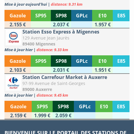
Mise à jour aujourd'hui
|
distance: 9.31 km
Gazole
SP95
SP98
GPLc
E10
E85
2.155 €
2.037 €
1.957 €
Station Esso Express à Migennes
129 Avenue Jean Jaurès
89400 Migennes
Mise à jour hier
|
distance: 9.33 km
Gazole
SP95
SP98
GPLc
E10
E85
2.103 €
2.031 €
1.951 €
Station Carrefour Market à Auxerre
97-99 Avenue de Saint-Georges
89000 Auxerre
Mise à jour hier
|
distance: 9.45 km
Gazole
SP95
SP98
GPLc
E10
E85
2.159 €
1.999 €
2.059 €
BIENVENUE SUR LE PORTAIL DES STATIONS DE