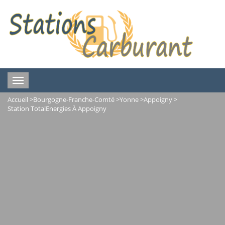
Toggle
navigation
Accueil
>
Bourgogne-Franche-Comté
>
Yonne
>
Appoigny
>
Station TotalEnergies À Appoigny