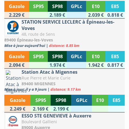
Gazole
SP95
SP98
GPLc
E10
E85
2.229 €
2.189 €
2.039 €
0.818 €
STATION SERVICE LECLERC à Épineau-les-
Voves
48, route de Sens
89400 Épineau-les-Voves
Mise à jour aujourd'hui
|
distance: 8.85 km
Gazole
SP95
SP98
GPLc
E10
E85
2.094 €
1.974 €
1.942 €
0.817 €
Station Atac à Migennes
Rue Pierre et Marie Curie
89400 MIGENNES
Mise à jour: il y a 9 jours
|
distance: 9.17 km
Gazole
SP95
SP98
GPLc
E10
E85
2.249 €
2.169 €
2.199 €
ESSO STE GENEVIEVE à Auxerre
Boulevard Gallieni
89000 Auxerre