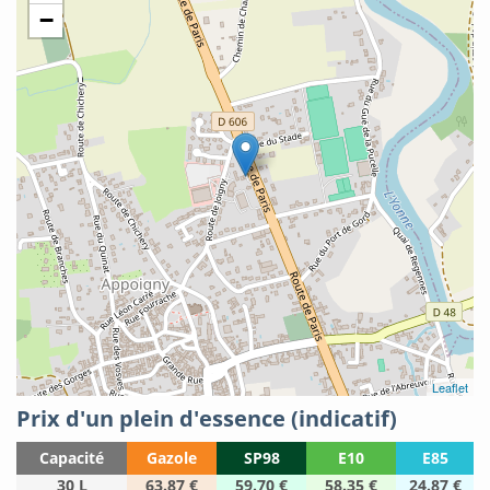
−
Leaflet
Prix d'un plein d'essence (indicatif)
Capacité
Gazole
SP98
E10
E85
30 L
63.87 €
59.70 €
58.35 €
24.87 €