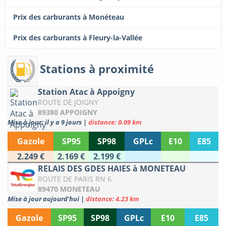
Prix des carburants à Monéteau
Prix des carburants à Fleury-la-Vallée
Stations à proximité
Station Atac à Appoigny
ROUTE DE JOIGNY
89380 APPOIGNY
Mise à jour: il y a 9 jours
|
distance: 0.09 km
Gazole
SP95
SP98
GPLc
E10
E85
2.249 €
2.169 €
2.199 €
RELAIS DES GDES HAIES à MONETEAU
ROUTE DE PARIS RN 6
89470 MONETEAU
Mise à jour aujourd'hui
|
distance: 4.23 km
Gazole
SP95
SP98
GPLc
E10
E85