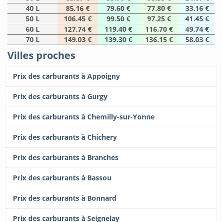
40 L
85.16 €
79.60 €
77.80 €
33.16 €
50 L
106.45 €
99.50 €
97.25 €
41.45 €
60 L
127.74 €
119.40 €
116.70 €
49.74 €
70 L
149.03 €
139.30 €
136.15 €
58.03 €
Villes proches
Prix des carburants à Appoigny
Prix des carburants à Gurgy
Prix des carburants à Chemilly-sur-Yonne
Prix des carburants à Chichery
Prix des carburants à Branches
Prix des carburants à Bassou
Prix des carburants à Bonnard
Prix des carburants à Seignelay