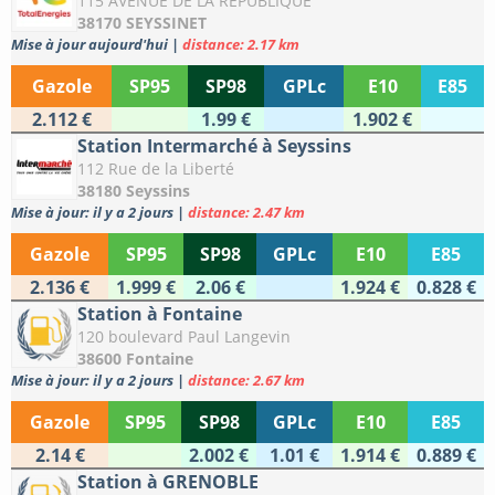
115 AVENUE DE LA REPUBLIQUE
38170 SEYSSINET
Mise à jour aujourd'hui
|
distance: 2.17 km
Gazole
SP95
SP98
GPLc
E10
E85
2.112 €
1.99 €
1.902 €
Station Intermarché à Seyssins
112 Rue de la Liberté
38180 Seyssins
Mise à jour: il y a 2 jours
|
distance: 2.47 km
Gazole
SP95
SP98
GPLc
E10
E85
2.136 €
1.999 €
2.06 €
1.924 €
0.828 €
Station à Fontaine
120 boulevard Paul Langevin
38600 Fontaine
Mise à jour: il y a 2 jours
|
distance: 2.67 km
Gazole
SP95
SP98
GPLc
E10
E85
2.14 €
2.002 €
1.01 €
1.914 €
0.889 €
Station à GRENOBLE