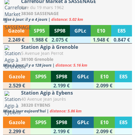
Carrefour Market à SASSENAGE
Rue du 19 mars 1962
38360 SASSENAGE
Mise à jour: il y a 4 jours
|
distance: 5.02 km
Gazole
SP95
SP98
GPLc
E10
E85
2.249 €
1.988 €
2.075 €
1.948 €
0.847 €
Station Agip à Grenoble
5 Avenue Jean Perrot
38100 Grenoble
Mise à jour: il y a 128 jours
|
distance: 5.16 km
Gazole
SP95
SP98
GPLc
E10
E85
2.529 €
2.199 €
2.099 €
Station Agip à Eybens
40 Avenue Jean Jaurès
38320 EYBENS
Mise à jour aujourd'hui
|
distance: 5.86 km
Gazole
SP95
SP98
GPLc
E10
E85
2.299 €
2.199 €
2.099 €