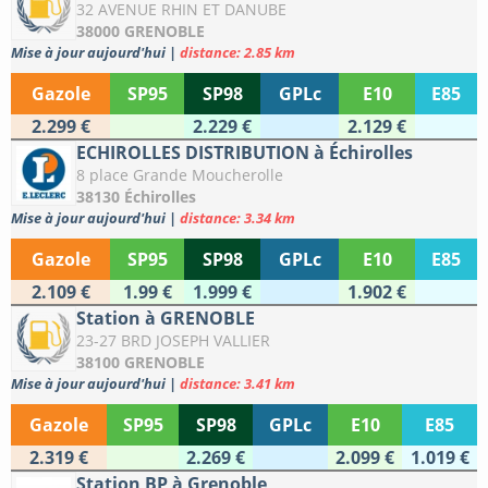
32 AVENUE RHIN ET DANUBE
38000 GRENOBLE
Mise à jour aujourd'hui
|
distance: 2.85 km
Gazole
SP95
SP98
GPLc
E10
E85
2.299 €
2.229 €
2.129 €
ECHIROLLES DISTRIBUTION à Échirolles
8 place Grande Moucherolle
38130 Échirolles
Mise à jour aujourd'hui
|
distance: 3.34 km
Gazole
SP95
SP98
GPLc
E10
E85
2.109 €
1.99 €
1.999 €
1.902 €
Station à GRENOBLE
23-27 BRD JOSEPH VALLIER
38100 GRENOBLE
Mise à jour aujourd'hui
|
distance: 3.41 km
Gazole
SP95
SP98
GPLc
E10
E85
2.319 €
2.269 €
2.099 €
1.019 €
Station BP à Grenoble