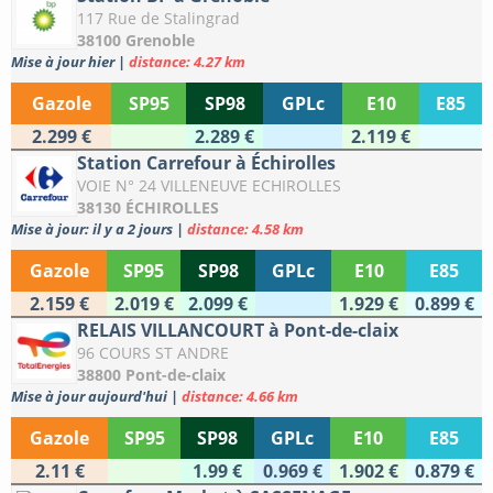
117 Rue de Stalingrad
38100 Grenoble
Mise à jour hier
|
distance: 4.27 km
Gazole
SP95
SP98
GPLc
E10
E85
2.299 €
2.289 €
2.119 €
Station Carrefour à Échirolles
VOIE N° 24 VILLENEUVE ECHIROLLES
38130 ÉCHIROLLES
Mise à jour: il y a 2 jours
|
distance: 4.58 km
Gazole
SP95
SP98
GPLc
E10
E85
2.159 €
2.019 €
2.099 €
1.929 €
0.899 €
RELAIS VILLANCOURT à Pont-de-claix
96 COURS ST ANDRE
38800 Pont-de-claix
Mise à jour aujourd'hui
|
distance: 4.66 km
Gazole
SP95
SP98
GPLc
E10
E85
2.11 €
1.99 €
0.969 €
1.902 €
0.879 €