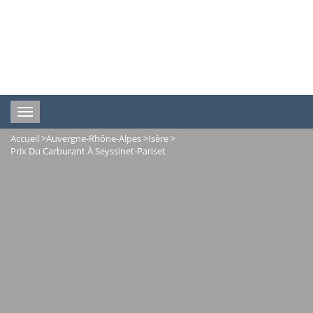
Toggle
navigation
Accueil
>
Auvergne-Rhône-Alpes
>
Isère
>
Prix Du Carburant À Seyssinet-Pariset