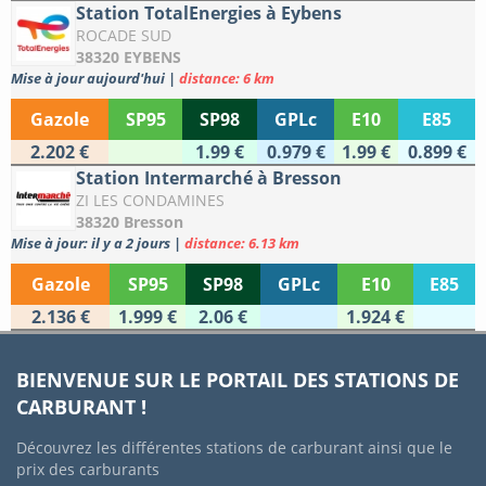
Station TotalEnergies à Eybens
ROCADE SUD
38320 EYBENS
Mise à jour aujourd'hui
|
distance: 6 km
Gazole
SP95
SP98
GPLc
E10
E85
2.202 €
1.99 €
0.979 €
1.99 €
0.899 €
Station Intermarché à Bresson
ZI LES CONDAMINES
38320 Bresson
Mise à jour: il y a 2 jours
|
distance: 6.13 km
Gazole
SP95
SP98
GPLc
E10
E85
2.136 €
1.999 €
2.06 €
1.924 €
BIENVENUE SUR LE PORTAIL DES STATIONS DE
CARBURANT !
Découvrez les différentes stations de carburant ainsi que le
prix des carburants