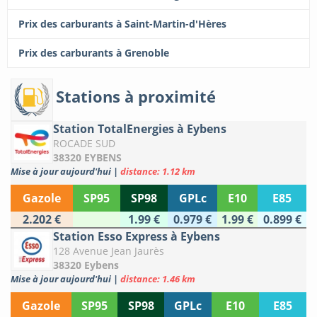
Prix des carburants à Saint-Martin-d'Hères
Prix des carburants à Grenoble
Stations à proximité
Station TotalEnergies à Eybens
ROCADE SUD
38320 EYBENS
Mise à jour aujourd'hui
|
distance: 1.12 km
Gazole
SP95
SP98
GPLc
E10
E85
2.202 €
1.99 €
0.979 €
1.99 €
0.899 €
Station Esso Express à Eybens
128 Avenue Jean Jaurès
38320 Eybens
Mise à jour aujourd'hui
|
distance: 1.46 km
Gazole
SP95
SP98
GPLc
E10
E85