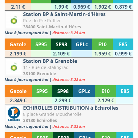
2.11 €
1.99 €
0.969 €
1.902 €
0.879 €
Station BP à Saint-Martin-d'Hères
Rue du Pré Ruffier
38400 Saint-Martin-d'Hères
Mise à jour aujourd'hui
|
distance: 3.25 km
Gazole
SP95
SP98
GPLc
E10
E85
2.199 €
2.109 €
1.959 €
0.999 €
Station BP à Grenoble
117 Rue de Stalingrad
38100 Grenoble
Mise à jour aujourd'hui
|
distance: 3.28 km
Gazole
SP95
SP98
GPLc
E10
E85
2.349 €
2.299 €
2.129 €
ECHIROLLES DISTRIBUTION à Échirolles
8 place Grande Moucherolle
38130 Échirolles
Mise à jour aujourd'hui
|
distance: 3.33 km