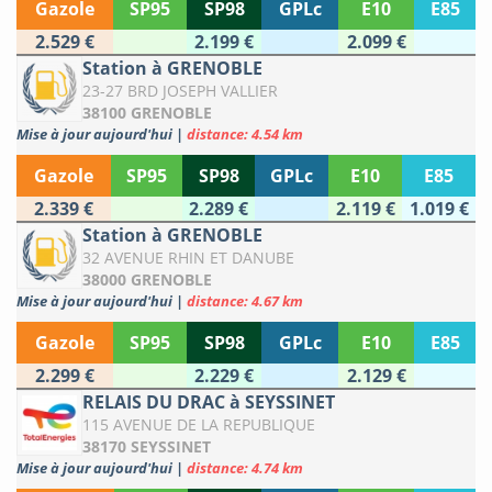
Gazole
SP95
SP98
GPLc
E10
E85
2.529 €
2.199 €
2.099 €
Station à GRENOBLE
23-27 BRD JOSEPH VALLIER
38100 GRENOBLE
Mise à jour aujourd'hui
|
distance: 4.54 km
Gazole
SP95
SP98
GPLc
E10
E85
2.339 €
2.289 €
2.119 €
1.019 €
Station à GRENOBLE
32 AVENUE RHIN ET DANUBE
38000 GRENOBLE
Mise à jour aujourd'hui
|
distance: 4.67 km
Gazole
SP95
SP98
GPLc
E10
E85
2.299 €
2.229 €
2.129 €
RELAIS DU DRAC à SEYSSINET
115 AVENUE DE LA REPUBLIQUE
38170 SEYSSINET
Mise à jour aujourd'hui
|
distance: 4.74 km