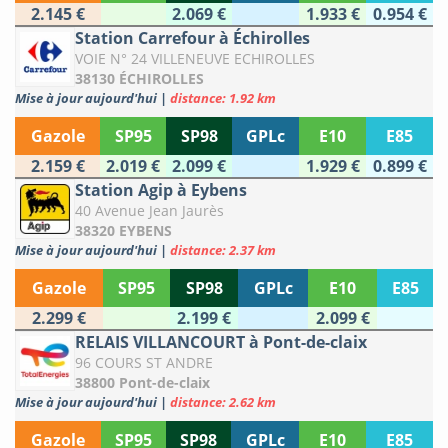
2.145 €
2.069 €
1.933 €
0.954 €
Station Carrefour à Échirolles
VOIE N° 24 VILLENEUVE ECHIROLLES
38130 ÉCHIROLLES
Mise à jour aujourd'hui
|
distance: 1.92 km
Gazole
SP95
SP98
GPLc
E10
E85
2.159 €
2.019 €
2.099 €
1.929 €
0.899 €
Station Agip à Eybens
40 Avenue Jean Jaurès
38320 EYBENS
Mise à jour aujourd'hui
|
distance: 2.37 km
Gazole
SP95
SP98
GPLc
E10
E85
2.299 €
2.199 €
2.099 €
RELAIS VILLANCOURT à Pont-de-claix
96 COURS ST ANDRE
38800 Pont-de-claix
Mise à jour aujourd'hui
|
distance: 2.62 km
Gazole
SP95
SP98
GPLc
E10
E85