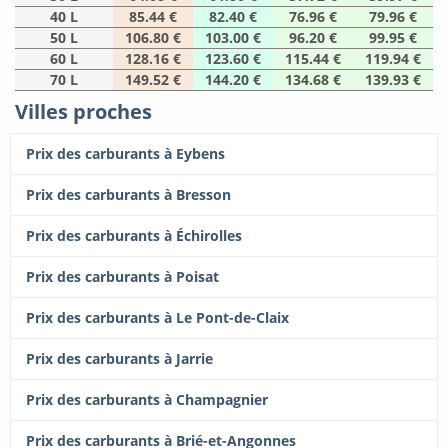
40 L
85.44 €
82.40 €
76.96 €
79.96 €
50 L
106.80 €
103.00 €
96.20 €
99.95 €
60 L
128.16 €
123.60 €
115.44 €
119.94 €
70 L
149.52 €
144.20 €
134.68 €
139.93 €
Villes proches
Prix des carburants à Eybens
Prix des carburants à Bresson
Prix des carburants à Échirolles
Prix des carburants à Poisat
Prix des carburants à Le Pont-de-Claix
Prix des carburants à Jarrie
Prix des carburants à Champagnier
Prix des carburants à Brié-et-Angonnes