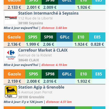
Gazole
SP95
SP98
GPLc
E10
E85
2.133 €
2.001 €
2.009 €
1.926 €
Station Intermarché à Seyssins
112 Rue de la Liberté
38180 Seyssins
Mise à jour aujourd'hui
|
distance: 3.68 km
Gazole
SP95
SP98
GPLc
E10
E85
2.136 €
1.999 €
2.06 €
1.924 €
0.828 €
Carrefour Market à CLAIX
Avenue de la Ridelet
38640 CLAIX
Mise à jour aujourd'hui
|
distance: 4.19 km
Gazole
SP95
SP98
GPLc
E10
E85
2.159 €
2.008 €
2.016 €
1.932 €
Station Agip à Grenoble
5 Avenue Jean Perrot
38100 Grenoble
Mise à jour: il y a 126 jours
|
distance: 4.51 km