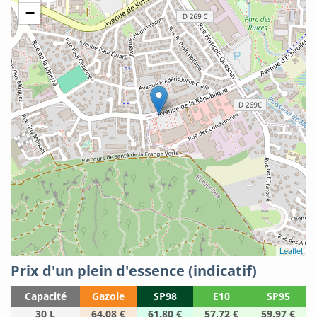
−
Leaflet
Prix d'un plein d'essence (indicatif)
Capacité
Gazole
SP98
E10
SP95
30 L
64.08 €
61.80 €
57.72 €
59.97 €