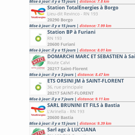
Mise à jour: il y a 15 jours
|
distance: 7.8 km
Station TotalEnergies à Borgo
Lieu-dit Revinco - RN 193
20290 Borgo
Mise à jour: il y a 15 jours
|
distance: 7.99 km
Station BP à Furiani
RN 193
20600 Furiani
Mise à jour: il y a 15 jours
|
distance: 8.01 km
DOMARCHI MARC ET SEBASTIEN à Sai
Route Calvi
20217 Saint-Florent
Mise à jour: il y a 3 jours
|
distance: 8.47 km
ETS ORSINI JM à SAINT-FLORENT
36, rue principale
20217 SAINT-FLORENT
Mise à jour: il y a 7 jours
|
distance: 9.11 km
SARL BRUNINI ET FILS à Bastia
L'Arinella - RN 193
20600 Bastia
Mise à jour: il y a 15 jours
|
distance: 9.39 km
Sarl agc à LUCCIANA