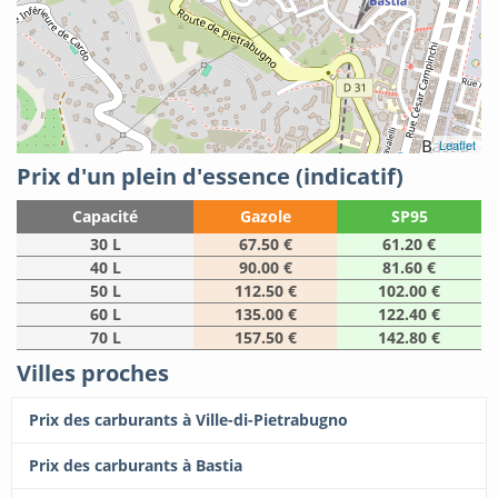
Leaflet
Prix d'un plein d'essence (indicatif)
Capacité
Gazole
SP95
30 L
67.50 €
61.20 €
40 L
90.00 €
81.60 €
50 L
112.50 €
102.00 €
60 L
135.00 €
122.40 €
70 L
157.50 €
142.80 €
Villes proches
Prix des carburants à Ville-di-Pietrabugno
Prix des carburants à Bastia