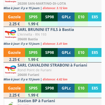
20200 SAN-MARTINO-DI-LOTA
Mise à jour: il y a 15 jours
|
distance: 3.12 km
Gazole
SP95
SP98
GPLc
E10
E85
2.25 €
1.99 €
SARL BRUNINI ET FILS à Bastia
L'Arinella - RN 193
20600 Bastia
Mise à jour: il y a 13 jours
|
distance: 3.41 km
Gazole
SP95
SP98
GPLc
E10
E85
2.25 €
1.99 €
SARL CIAVALDINI STRABONI à Furiani
Rond Point de Furiani
20600 Furiani
Mise à jour: il y a 13 jours
|
distance: 4.62 km
Gazole
SP95
SP98
GPLc
E10
E85
2.25 €
1.99 €
Station BP à Furiani