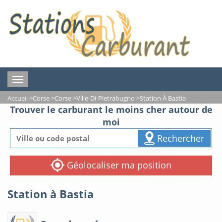
Toggle
navigation
Accueil
>
Corse
>
Corse
>
Ville-Di-Pietrabugno
>
Station À Bastia
Trouver le carburant le moins cher autour de
moi
Rechercher
Géolocaliser ma position
Station à Bastia