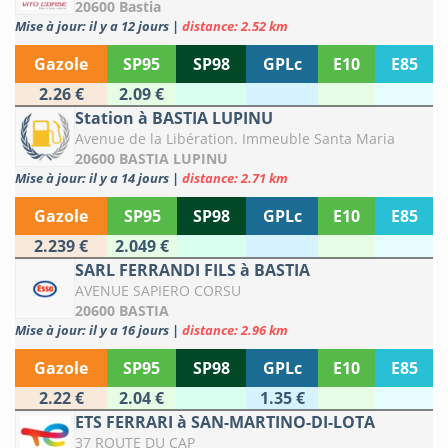
20600 Bastia
Mise à jour: il y a 12 jours
|
distance: 2.52 km
Gazole
SP95
SP98
GPLc
E10
E85
2.26 €
2.09 €
Station à BASTIA LUPINU
Avenue de la Libération. Immeuble Santa Maria
20600 BASTIA LUPINU
Mise à jour: il y a 14 jours
|
distance: 2.71 km
Gazole
SP95
SP98
GPLc
E10
E85
2.239 €
2.049 €
SARL FERRANDI FILS à BASTIA
AVENUE SAPIERO CORSU
20600 BASTIA
Mise à jour: il y a 16 jours
|
distance: 2.96 km
Gazole
SP95
SP98
GPLc
E10
E85
2.22 €
2.04 €
1.35 €
ETS FERRARI à SAN-MARTINO-DI-LOTA
37 ROUTE DU CAP