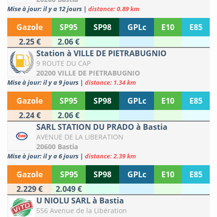
Mise à jour: il y a 12 jours
|
distance: 0.89 km
Gazole
SP95
SP98
GPLc
E10
E85
2.25 €
2.06 €
Station à VILLE DE PIETRABUGNIO
9 ROUTE DU CAP
20200 VILLE DE PIETRABUGNIO
Mise à jour: il y a 9 jours
|
distance: 1.34 km
Gazole
SP95
SP98
GPLc
E10
E85
2.24 €
2.06 €
SARL STATION DU PRADO à Bastia
AVENUE DE LA LIBERATION
20600 Bastia
Mise à jour: il y a 6 jours
|
distance: 2.39 km
Gazole
SP95
SP98
GPLc
E10
E85
2.229 €
2.049 €
U NIOLU SARL à Bastia
556 Avenue de la Libération