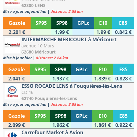
62300 LENS
Mise à jour aujourd'hui
|
distance: 2.55 km
Gazole
SP95
SP98
GPLc
E10
E85
2.201 €
1.99 €
1.99 €
0.842 €
INTERMARCHE MERICOURT à Méricourt
avenue 10 Mars
62680 Méricourt
Mise à jour hier
|
distance: 2.64 km
Gazole
SP95
SP98
GPLc
E10
E85
2.041 €
1.937 €
1.839 €
0.828 €
ESSO ROCADE LENS à Fouquières-lès-Lens
CD 46
62740 Fouquières-lès-Lens
Mise à jour aujourd'hui
|
distance: 3.05 km
Gazole
SP95
SP98
GPLc
E10
E85
2.099 €
1.962 €
1.861 €
0.922 €
Carrefour Market à Avion