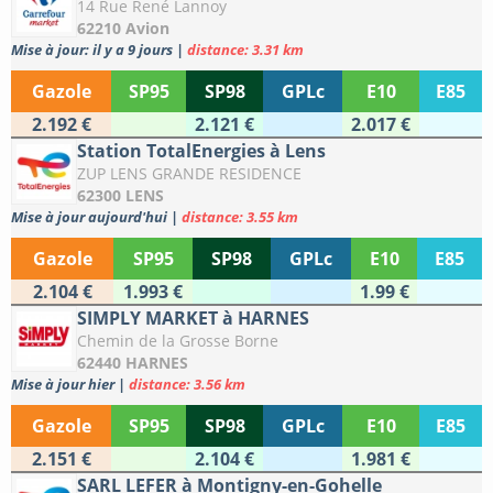
14 Rue René Lannoy
62210 Avion
Mise à jour: il y a 9 jours
|
distance: 3.31 km
Gazole
SP95
SP98
GPLc
E10
E85
2.192 €
2.121 €
2.017 €
Station TotalEnergies à Lens
ZUP LENS GRANDE RESIDENCE
62300 LENS
Mise à jour aujourd'hui
|
distance: 3.55 km
Gazole
SP95
SP98
GPLc
E10
E85
2.104 €
1.993 €
1.99 €
SIMPLY MARKET à HARNES
Chemin de la Grosse Borne
62440 HARNES
Mise à jour hier
|
distance: 3.56 km
Gazole
SP95
SP98
GPLc
E10
E85
2.151 €
2.104 €
1.981 €
SARL LEFER à Montigny-en-Gohelle