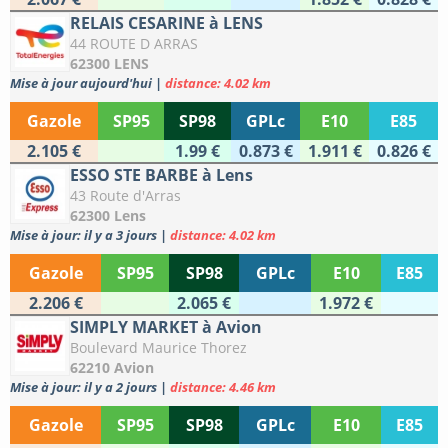
RELAIS CESARINE à LENS
44 ROUTE D ARRAS
62300 LENS
Mise à jour aujourd'hui
|
distance: 4.02 km
Gazole
SP95
SP98
GPLc
E10
E85
2.105 €
1.99 €
0.873 €
1.911 €
0.826 €
ESSO STE BARBE à Lens
43 Route d'Arras
62300 Lens
Mise à jour: il y a 3 jours
|
distance: 4.02 km
Gazole
SP95
SP98
GPLc
E10
E85
2.206 €
2.065 €
1.972 €
SIMPLY MARKET à Avion
Boulevard Maurice Thorez
62210 Avion
Mise à jour: il y a 2 jours
|
distance: 4.46 km
Gazole
SP95
SP98
GPLc
E10
E85