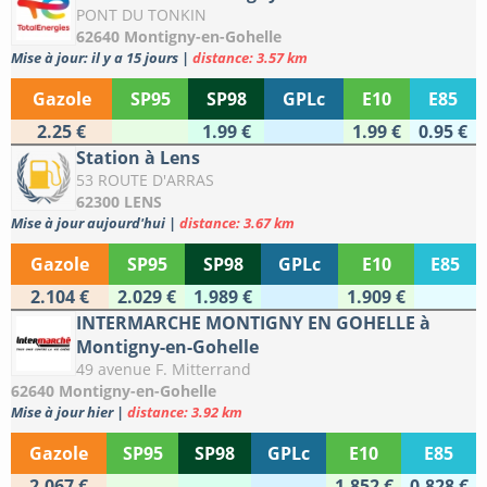
PONT DU TONKIN
62640 Montigny-en-Gohelle
Mise à jour: il y a 15 jours
|
distance: 3.57 km
Gazole
SP95
SP98
GPLc
E10
E85
2.25 €
1.99 €
1.99 €
0.95 €
Station à Lens
53 ROUTE D'ARRAS
62300 LENS
Mise à jour aujourd'hui
|
distance: 3.67 km
Gazole
SP95
SP98
GPLc
E10
E85
2.104 €
2.029 €
1.989 €
1.909 €
INTERMARCHE MONTIGNY EN GOHELLE à
Montigny-en-Gohelle
49 avenue F. Mitterrand
62640 Montigny-en-Gohelle
Mise à jour hier
|
distance: 3.92 km
Gazole
SP95
SP98
GPLc
E10
E85
2.067 €
1.852 €
0.828 €