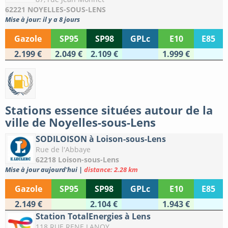
62221 NOYELLES-SOUS-LENS
Mise à jour: il y a 8 jours
Gazole
SP95
SP98
GPLc
E10
E85
2.199 €
2.049 €
2.109 €
1.999 €
Stations essence situées autour de la
ville de Noyelles-sous-Lens
SODILOISON à Loison-sous-Lens
Rue de l'Abbaye
62218 Loison-sous-Lens
Mise à jour aujourd'hui
|
distance: 2.28 km
Gazole
SP95
SP98
GPLc
E10
E85
2.149 €
2.104 €
1.943 €
Station TotalEnergies à Lens
118 RUE RENE LANOY