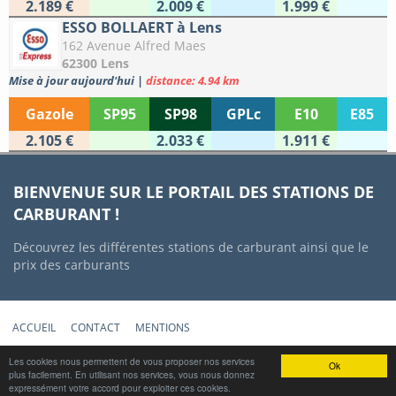
2.189 €
2.009 €
1.999 €
ESSO BOLLAERT à Lens
162 Avenue Alfred Maes
62300 Lens
Mise à jour aujourd'hui
|
distance: 4.94 km
Gazole
SP95
SP98
GPLc
E10
E85
2.105 €
2.033 €
1.911 €
BIENVENUE SUR LE PORTAIL DES STATIONS DE
CARBURANT !
Découvrez les différentes stations de carburant ainsi que le
prix des carburants
ACCUEIL
CONTACT
MENTIONS
Copyright © 2012-2022 Stations-Carburant.com / v5.0.0 (29/06/2022)
Les cookies nous permettent de vous proposer nos services
Ok
plus facilement. En utilisant nos services, vous nous donnez
Prix des carburants mis à jour quotidiennement à partir des données
expressément votre accord pour exploiter ces cookies.
gouvernementales https://www.data.gouv.fr/fr/