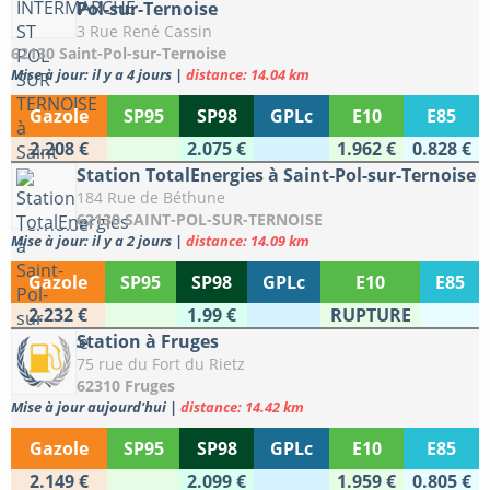
Pol-sur-Ternoise
3 Rue René Cassin
62130 Saint-Pol-sur-Ternoise
Mise à jour: il y a 4 jours
|
distance: 14.04 km
Gazole
SP95
SP98
GPLc
E10
E85
2.208 €
2.075 €
1.962 €
0.828 €
Station TotalEnergies à Saint-Pol-sur-Ternoise
184 Rue de Béthune
62130 SAINT-POL-SUR-TERNOISE
Mise à jour: il y a 2 jours
|
distance: 14.09 km
Gazole
SP95
SP98
GPLc
E10
E85
2.232 €
1.99 €
RUPTURE
Station à Fruges
75 rue du Fort du Rietz
62310 Fruges
Mise à jour aujourd'hui
|
distance: 14.42 km
Gazole
SP95
SP98
GPLc
E10
E85
2.149 €
2.099 €
1.959 €
0.805 €