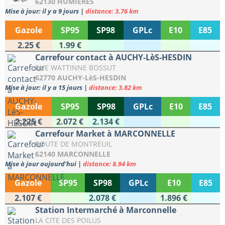
62130 HUMIERES
Mise à jour: il y a 9 jours
|
distance: 3.76 km
Gazole
SP95
SP98
GPLc
E10
E85
2.25 €
1.99 €
Carrefour contact à AUCHY-LèS-HESDIN
RUE WATTINNE BOSSUT
62770 AUCHY-LèS-HESDIN
Mise à jour: il y a 15 jours
|
distance: 3.82 km
Gazole
SP95
SP98
GPLc
E10
E85
2.225 €
2.072 €
2.134 €
Carrefour Market à MARCONNELLE
ROUTE DE MONTREUIL
62140 MARCONNELLE
Mise à jour aujourd'hui
|
distance: 8.94 km
Gazole
SP95
SP98
GPLc
E10
E85
2.107 €
2.078 €
1.896 €
Station Intermarché à Marconnelle
LA CITE DES POILUS