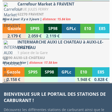
Carrefour Market à FRéVENT
5,RUE JULES FERRY
62270 FRéVENT
Mise à jour: il y a 3 jours
|
distance: 15.84 km
Gazole
SP95
SP98
GPLc
E10
E85
2.179 €
2.059 €
2.119 €
INTERMARCHE AUXI LE CHATEAU à AUXI-LE-
CHâTEAU
1 place de la Gare
62390 AUXI-LE-CHâTEAU
Mise à jour hier
|
distance: 17.58 km
Gazole
SP95
SP98
GPLc
E10
E85
2.158 €
1.948 €
0.828 €
BIENVENUE SUR LE PORTAIL DES STATIONS DE
CARBURANT !
Découvrez les différentes stations de carburant ainsi que le