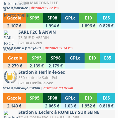
62140 MARCONNELLE
Mise à jour hier
|
distance: 9.22 km
Gazole
SP95
SP98
GPLc
E10
E85
2.107 €
1.994 €
1.896 €
0.828 €
SARL F2C à ANVIN
73 RUE D.HESDIN
62134 ANVIN
Mise à jour: il y a 8 jours
|
distance: 9.74 km
Gazole
SP95
SP98
GPLc
E10
E85
2.279 €
2.139 €
2.179 €
Station à Herlin-le-Sec
350 route de Saint Pol
62130 Herlin-le-Sec
Mise à jour aujourd'hui
|
distance: 13.07 km
Gazole
SP95
SP98
GPLc
E10
E85
2.149 €
2.065 €
1.03 €
1.952 €
0.818 €
Station E.Leclerc à ROMILLY SUR SEINE
ZONE COMMERCIAL LA BELLE IDEE