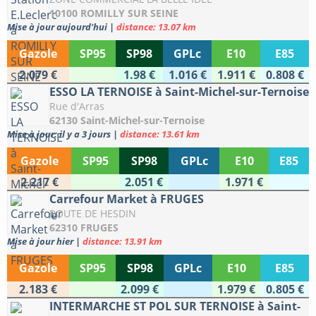
10100 ROMILLY SUR SEINE
Mise à jour aujourd'hui
|
distance: 13.07 km
Gazole
SP95
SP98
GPLc
E10
E85
2.079 €
1.98 €
1.016 €
1.911 €
0.808 €
ESSO LA TERNOISE à Saint-Michel-sur-Ternoise
Rue d'Arras
62130 Saint-Michel-sur-Ternoise
Mise à jour: il y a 3 jours
|
distance: 13.61 km
Gazole
SP95
SP98
GPLc
E10
E85
2.217 €
2.051 €
1.971 €
Carrefour Market à FRUGES
ROUTE DE HESDIN
62310 FRUGES
Mise à jour hier
|
distance: 13.91 km
Gazole
SP95
SP98
GPLc
E10
E85
2.183 €
2.099 €
1.979 €
0.805 €
INTERMARCHE ST POL SUR TERNOISE à Saint-