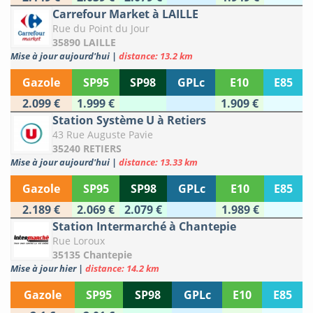
Carrefour Market à LAILLE
Rue du Point du Jour
35890 LAILLE
Mise à jour aujourd'hui
|
distance: 13.2 km
Gazole
SP95
SP98
GPLc
E10
E85
2.099 €
1.999 €
1.909 €
Station Système U à Retiers
43 Rue Auguste Pavie
35240 RETIERS
Mise à jour aujourd'hui
|
distance: 13.33 km
Gazole
SP95
SP98
GPLc
E10
E85
2.189 €
2.069 €
2.079 €
1.989 €
Station Intermarché à Chantepie
Rue Loroux
35135 Chantepie
Mise à jour hier
|
distance: 14.2 km
Gazole
SP95
SP98
GPLc
E10
E85