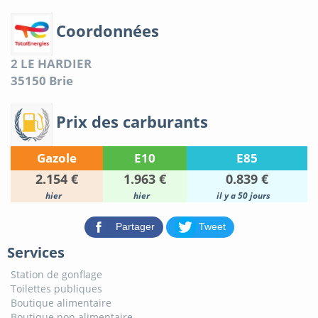
Coordonnées
2 LE HARDIER
35150
Brie
Prix des carburants
Gazole
E10
E85
2.154 €
1.963 €
0.839 €
hier
hier
il y a 50 jours
Partager
Tweet
Services
Station de gonflage
Toilettes publiques
Boutique alimentaire
Boutique non alimentaire