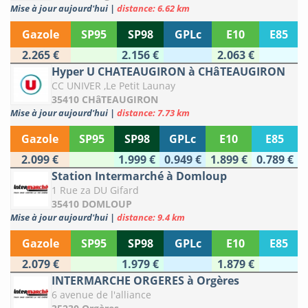
Mise à jour aujourd'hui
|
distance: 6.62 km
Gazole
SP95
SP98
GPLc
E10
E85
2.265 €
2.156 €
2.063 €
Hyper U CHATEAUGIRON à CHâTEAUGIRON
CC UNIVER ,Le Petit Launay
35410 CHâTEAUGIRON
Mise à jour aujourd'hui
|
distance: 7.73 km
Gazole
SP95
SP98
GPLc
E10
E85
2.099 €
1.999 €
0.949 €
1.899 €
0.789 €
Station Intermarché à Domloup
1 Rue za DU Gifard
35410 DOMLOUP
Mise à jour aujourd'hui
|
distance: 9.4 km
Gazole
SP95
SP98
GPLc
E10
E85
2.079 €
1.979 €
1.879 €
INTERMARCHE ORGERES à Orgères
6 avenue de l'alliance