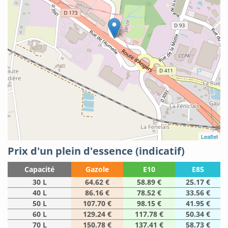
Leaflet
Prix d'un plein d'essence (indicatif)
Capacité
Gazole
E10
E85
30 L
64.62 €
58.89 €
25.17 €
40 L
86.16 €
78.52 €
33.56 €
50 L
107.70 €
98.15 €
41.95 €
60 L
129.24 €
117.78 €
50.34 €
70 L
150.78 €
137.41 €
58.73 €