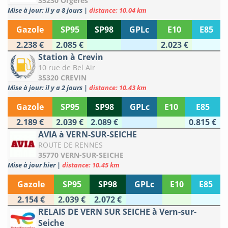
35230 Orgères
Mise à jour: il y a 8 jours
|
distance: 10.04 km
Gazole
SP95
SP98
GPLc
E10
E85
2.238 €
2.085 €
2.023 €
Station à Crevin
10 rue de Bel Air
35320 CREVIN
Mise à jour: il y a 2 jours
|
distance: 10.43 km
Gazole
SP95
SP98
GPLc
E10
E85
2.189 €
2.039 €
2.089 €
0.815 €
AVIA à VERN-SUR-SEICHE
ROUTE DE RENNES
35770 VERN-SUR-SEICHE
Mise à jour hier
|
distance: 10.45 km
Gazole
SP95
SP98
GPLc
E10
E85
2.154 €
2.039 €
2.072 €
RELAIS DE VERN SUR SEICHE à Vern-sur-
Seiche