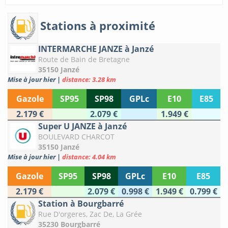
Stations à proximité
INTERMARCHE JANZE à Janzé
Route de Bain de Bretagne
35150 Janzé
Mise à jour hier
|
distance: 3.28 km
Gazole
SP95
SP98
GPLc
E10
E85
2.179 €
2.079 €
1.949 €
Super U JANZE à Janzé
BOULEVARD CHARCOT
35150 Janzé
Mise à jour hier
|
distance: 4.04 km
Gazole
SP95
SP98
GPLc
E10
E85
2.179 €
2.079 €
0.998 €
1.949 €
0.799 €
Station à Bourgbarré
Rue D'orgeres, Zac De, La Grée
35230 Bourgbarré