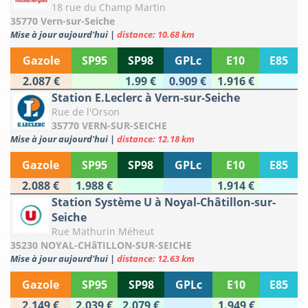
18 rue du Champ Martin
35770 Vern-sur-Seiche
Mise à jour aujourd'hui
|
distance: 10.68 km
Gazole
SP95
SP98
GPLc
E10
E85
2.087 €
1.99 €
0.909 €
1.916 €
Station E.Leclerc à Vern-sur-Seiche
Rue de l'Orson
35770 VERN-SUR-SEICHE
Mise à jour aujourd'hui
|
distance: 12.18 km
Gazole
SP95
SP98
GPLc
E10
E85
2.088 €
1.988 €
1.914 €
Station Système U à Noyal-Châtillon-sur-
Seiche
Rue Mathurin Méheut
35230 NOYAL-CHâTILLON-SUR-SEICHE
Mise à jour aujourd'hui
|
distance: 12.63 km
Gazole
SP95
SP98
GPLc
E10
E85
2.149 €
2.039 €
2.079 €
1.949 €