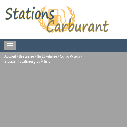
Toggle
navigation
Accueil
>
Bretagne
>
Ile Et Vilaine
>
Corps-Nuds
>
Station TotalEnergies À Brie