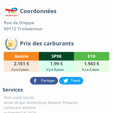
Coordonnées
Rue de Dieppe
60112
Troissereux
Prix des carburants
Gazole
SP98
E10
2.151 €
1.99 €
1.943 €
il y a 2 jours
il y a 4 jours
il y a 2 jours
Partager
Tweet
Services
Piste poids lourds
Vente de gaz domestique (Butane, Propane)
Carburant additivé
Automate CB 24/24