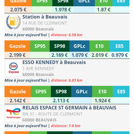
Gazole
SP95
SP98
GPLc
E10
E85
2.075 €
1.978 €
1.87 €
Station à Beauvais
14 RUE DE CLERMONT
60000 Beauvais
Mise à jour aujourd'hui
|
distance: 6.58 km
Gazole
SP95
SP98
GPLc
E10
E85
2.199 €
2.189 €
1.079 €
2.019 €
0.979 €
ESSO KENNEDY à Beauvais
1 AVE KENNEDY
60000 Beauvais
Mise à jour aujourd'hui
|
distance: 6.83 km
Gazole
SP95
SP98
GPLc
E10
E85
2.142 €
2.113 €
1.924 €
RELAIS ESPACE ST GERMAIN à BEAUVAIS
RN 31 - ROUTE DE CLERMONT
60000 BEAUVAIS
Mise à jour aujourd'hui
|
distance: 7.8 km