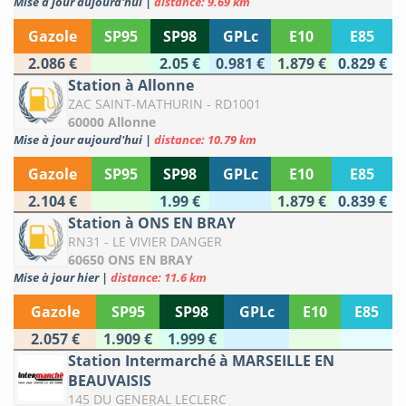
Mise à jour aujourd'hui
|
distance: 9.69 km
Gazole
SP95
SP98
GPLc
E10
E85
2.086 €
2.05 €
0.981 €
1.879 €
0.829 €
Station à Allonne
ZAC SAINT-MATHURIN - RD1001
60000 Allonne
Mise à jour aujourd'hui
|
distance: 10.79 km
Gazole
SP95
SP98
GPLc
E10
E85
2.104 €
1.99 €
1.879 €
0.839 €
Station à ONS EN BRAY
RN31 - LE VIVIER DANGER
60650 ONS EN BRAY
Mise à jour hier
|
distance: 11.6 km
Gazole
SP95
SP98
GPLc
E10
E85
2.057 €
1.909 €
1.999 €
Station Intermarché à MARSEILLE EN
BEAUVAISIS
145 DU GENERAL LECLERC