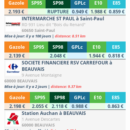
Gazole
SP95
SP98
GPLc
E10
E85
2.193 €
RUPTURE
0.949 €
1.988 €
0.859 €
INTERMARCHE ST PAUL à Saint-Paul
RD 931 Lieu dit "Bois du Renard"
60650 Saint-Paul
Mise à jour: il y a 100 jours
|
distance: 8.51 km
Gazole
SP95
SP98
GPLc
E10
E85
2.139 €
2.048 €
1.944 €
0.818 €
SOCIETE FINANCIERE RSV CARREFOUR à
BEAUVAIS
9 Avenue Montaigne
60000 BEAUVAIS
Mise à jour: il y a 2 jours
|
distance: 9.37 km
Gazole
SP95
SP98
GPLc
E10
E85
2.198 €
2.055 €
2.118 €
0.988 €
0.863 €
Station Auchan à BEAUVAIS
1 Avenue Descartes
60000 BEAUVAIS