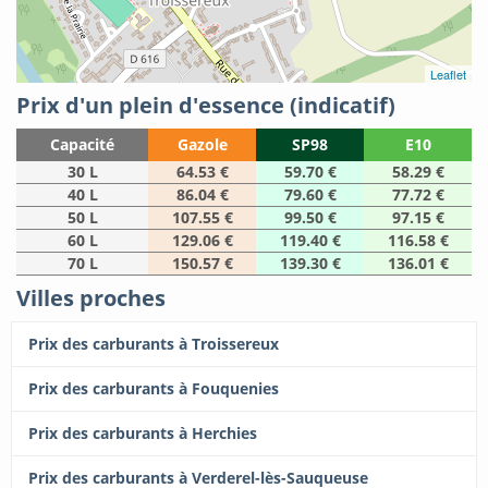
Leaflet
Prix d'un plein d'essence (indicatif)
Capacité
Gazole
SP98
E10
30 L
64.53 €
59.70 €
58.29 €
40 L
86.04 €
79.60 €
77.72 €
50 L
107.55 €
99.50 €
97.15 €
60 L
129.06 €
119.40 €
116.58 €
70 L
150.57 €
139.30 €
136.01 €
Villes proches
Prix des carburants à Troissereux
Prix des carburants à Fouquenies
Prix des carburants à Herchies
Prix des carburants à Verderel-lès-Sauqueuse