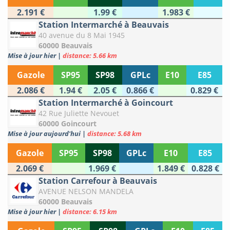
2.191 €
1.99 €
1.983 €
Station Intermarché à Beauvais
40 avenue du 8 Mai 1945
60000 Beauvais
Mise à jour hier
|
distance: 5.66 km
Gazole
SP95
SP98
GPLc
E10
E85
2.086 €
1.94 €
2.05 €
0.866 €
0.829 €
Station Intermarché à Goincourt
42 Rue Juliette Nevouet
60000 Goincourt
Mise à jour aujourd'hui
|
distance: 5.68 km
Gazole
SP95
SP98
GPLc
E10
E85
2.069 €
1.969 €
1.849 €
0.828 €
Station Carrefour à Beauvais
AVENUE NELSON MANDELA
60000 Beauvais
Mise à jour hier
|
distance: 6.15 km