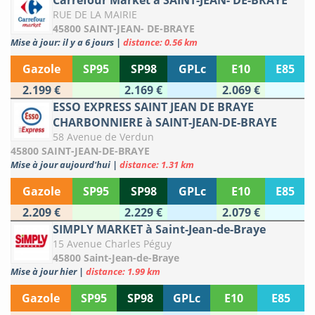
Carrefour Market à SAINT-JEAN- DE-BRAYE
RUE DE LA MAIRIE
45800 SAINT-JEAN- DE-BRAYE
Mise à jour: il y a 6 jours
|
distance: 0.56 km
Gazole
SP95
SP98
GPLc
E10
E85
2.199 €
2.169 €
2.069 €
ESSO EXPRESS SAINT JEAN DE BRAYE
CHARBONNIERE à SAINT-JEAN-DE-BRAYE
58 Avenue de Verdun
45800 SAINT-JEAN-DE-BRAYE
Mise à jour aujourd'hui
|
distance: 1.31 km
Gazole
SP95
SP98
GPLc
E10
E85
2.209 €
2.229 €
2.079 €
SIMPLY MARKET à Saint-Jean-de-Braye
15 Avenue Charles Péguy
45800 Saint-Jean-de-Braye
Mise à jour hier
|
distance: 1.99 km
Gazole
SP95
SP98
GPLc
E10
E85