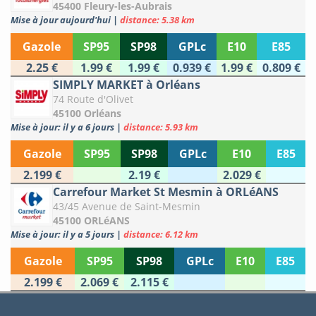
45400 Fleury-les-Aubrais
Mise à jour aujourd'hui
|
distance: 5.38 km
Gazole
SP95
SP98
GPLc
E10
E85
2.25 €
1.99 €
1.99 €
0.939 €
1.99 €
0.809 €
SIMPLY MARKET à Orléans
74 Route d'Olivet
45100 Orléans
Mise à jour: il y a 6 jours
|
distance: 5.93 km
Gazole
SP95
SP98
GPLc
E10
E85
2.199 €
2.19 €
2.029 €
Carrefour Market St Mesmin à ORLéANS
43/45 Avenue de Saint-Mesmin
45100 ORLéANS
Mise à jour: il y a 5 jours
|
distance: 6.12 km
Gazole
SP95
SP98
GPLc
E10
E85
2.199 €
2.069 €
2.115 €