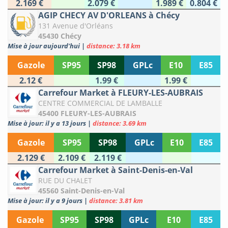
2.169 €
2.079 €
1.989 €
0.804 €
AGIP CHECY AV D'ORLEANS à Chécy
131 Avenue d'Orléans
45430 Chécy
Mise à jour aujourd'hui
|
distance: 3.18 km
Gazole
SP95
SP98
GPLc
E10
E85
2.12 €
1.99 €
1.99 €
Carrefour Market à FLEURY-LES-AUBRAIS
CENTRE COMMERCIAL DE LAMBALLE
45400 FLEURY-LES-AUBRAIS
Mise à jour: il y a 13 jours
|
distance: 3.69 km
Gazole
SP95
SP98
GPLc
E10
E85
2.129 €
2.109 €
2.119 €
Carrefour Market à Saint-Denis-en-Val
RUE DU CHALET
45560 Saint-Denis-en-Val
Mise à jour: il y a 9 jours
|
distance: 3.81 km
Gazole
SP95
SP98
GPLc
E10
E85