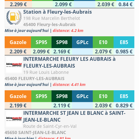
2.299 €
2.099 €
2.039 €
0.84 €
Station à Fleury-les-Aubrais
198 Rue Marcelin Berthelot
45400 Fleury-les-Aubrais
Mise à jour aujourd'hui
|
distance: 4.2 km
Gazole
SP95
SP98
GPLc
E10
E85
2.209 €
2.099 €
2.169 €
2.079 €
0.985 €
INTERMARCHE FLEURY LES AUBRAIS à
FLEURY-LES-AUBRAIS
19 Rue Louis Labonne
45400 FLEURY-LES-AUBRAIS
Mise à jour aujourd'hui
|
distance: 4.41 km
Gazole
SP95
SP98
GPLc
E10
E85
2.199 €
2.119 €
2.039 €
0.829 €
INTERMARCHE ST JEAN LE BLANC à SAINT-
JEAN-LE-BLANC
Route de Saint-Cyr-en-Val
45650 SAINT-JEAN-LE-BLANC
Mise à jour hier
|
distance: 4.91 km