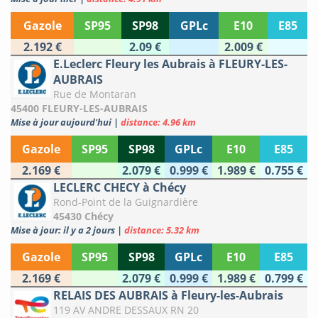
Gazole
SP95
SP98
GPLc
E10
E85
2.192 €
2.09 €
2.009 €
E.Leclerc Fleury les Aubrais à FLEURY-LES-
AUBRAIS
Rue de Montaran
45400 FLEURY-LES-AUBRAIS
Mise à jour aujourd'hui
|
distance: 4.96 km
Gazole
SP95
SP98
GPLc
E10
E85
2.169 €
2.079 €
0.999 €
1.989 €
0.755 €
LECLERC CHECY à Chécy
Rond-Point de la Guignardière
45430 Chécy
Mise à jour: il y a 2 jours
|
distance: 5.32 km
Gazole
SP95
SP98
GPLc
E10
E85
2.169 €
2.079 €
0.999 €
1.989 €
0.799 €
RELAIS DES AUBRAIS à Fleury-les-Aubrais
119 AV ANDRE DESSAUX RN 20