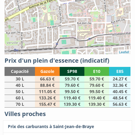
Leaflet
Prix d'un plein d'essence (indicatif)
Capacité
Gazole
SP98
E10
E85
30 L
66.63 €
59.70 €
59.70 €
24.27 €
40 L
88.84 €
79.60 €
79.60 €
32.36 €
50 L
111.05 €
99.50 €
99.50 €
40.45 €
60 L
133.26 €
119.40 €
119.40 €
48.54 €
70 L
155.47 €
139.30 €
139.30 €
56.63 €
Villes proches
Prix des carburants à Saint-Jean-de-Braye