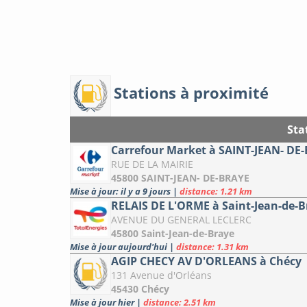
Stations à proximité
Sta
Carrefour Market à SAINT-JEAN- DE
RUE DE LA MAIRIE
45800 SAINT-JEAN- DE-BRAYE
Mise à jour: il y a 9 jours
|
distance: 1.21 km
RELAIS DE L'ORME à Saint-Jean-de-B
AVENUE DU GENERAL LECLERC
45800 Saint-Jean-de-Braye
Mise à jour aujourd'hui
|
distance: 1.31 km
AGIP CHECY AV D'ORLEANS à Chécy
131 Avenue d'Orléans
45430 Chécy
Mise à jour hier
|
distance: 2.51 km