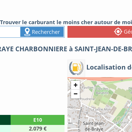
Trouver le carburant le moins cher autour de mo
Géo
Rechercher
BRAYE CHARBONNIERE à SAINT-JEAN-DE-B
Localisation d
+
−
E10
2.079 €