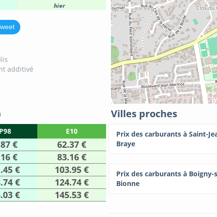
hier
weet
lis
t additivé
)
Villes proches
P98
E10
Prix des carburants à Saint-Je
.87 €
62.37 €
Braye
.16 €
83.16 €
.45 €
103.95 €
Prix des carburants à Boigny-
.74 €
124.74 €
Bionne
.03 €
145.53 €