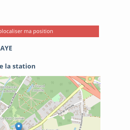
i
localiser ma position
RAYE
e la station