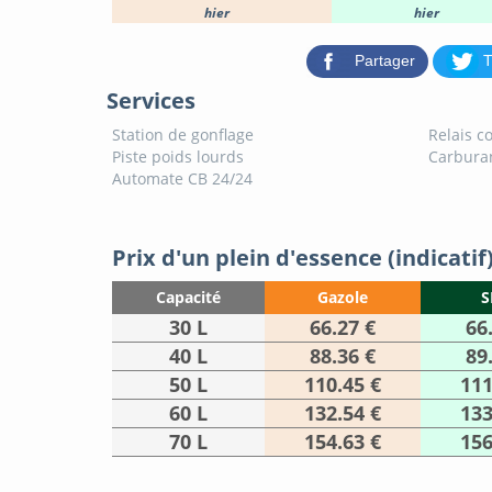
hier
hier
Partager
T
Services
Station de gonflage
Relais co
Piste poids lourds
Carburan
Automate CB 24/24
Prix d'un plein d'essence (indicatif
Capacité
Gazole
S
30 L
66.27 €
66
40 L
88.36 €
89
50 L
110.45 €
111
60 L
132.54 €
133
70 L
154.63 €
156