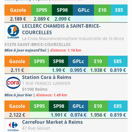
Gazole
SP95
SP98
GPLc
E10
E85
2.189 €
2.089 €
2.099 €
LECLERC CHAMDIS à SAINT-BRICE-
COURCELLES
La Croix MaurencienneZone Industrielle de St-Brice
51370 SAINT-BRICE-COURCELLES
Mise à jour aujourd'hui
|
distance: 1.16 km
Gazole
SP95
SP98
GPLc
E10
E85
2.11 €
1.99 €
0.995 €
1.938 €
0.819 €
Station Cora à Reims
1 RUE FRANCIS GARNIER
51100 Reims
Mise à jour hier
|
distance: 1.49 km
Gazole
SP95
SP98
GPLc
E10
E85
2.122 €
1.991 €
0.974 €
1.956 €
0.819 €
Carrefour Market à Reims
47 Rue Gosset