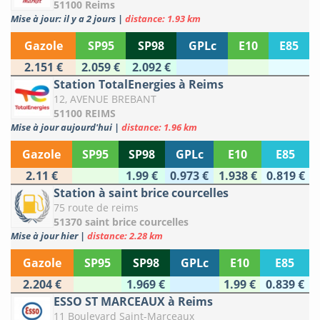
51100 Reims
Mise à jour: il y a 2 jours
|
distance: 1.93 km
Gazole
SP95
SP98
GPLc
E10
E85
2.151 €
2.059 €
2.092 €
Station TotalEnergies à Reims
12, AVENUE BREBANT
51100 REIMS
Mise à jour aujourd'hui
|
distance: 1.96 km
Gazole
SP95
SP98
GPLc
E10
E85
2.11 €
1.99 €
0.973 €
1.938 €
0.819 €
Station à saint brice courcelles
75 route de reims
51370 saint brice courcelles
Mise à jour hier
|
distance: 2.28 km
Gazole
SP95
SP98
GPLc
E10
E85
2.204 €
1.969 €
1.99 €
0.839 €
ESSO ST MARCEAUX à Reims
11 Boulevard Saint-Marceaux