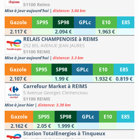
51100 Reims
Mise à jour aujourd'hui
|
distance: 3.04 km
Gazole
SP95
SP98
GPLc
E10
E85
2.117 €
2.094 €
1.963 €
RELAIS CHAMPENOISE à REIMS
252 BIS, AVENUE JEAN JAURES
51100 REIMS
Mise à jour aujourd'hui
|
distance: 3.3 km
Gazole
SP95
SP98
GPLc
E10
E85
2.107 €
1.99 €
1.932 €
0.819 €
Carrefour Market à REIMS
5 Avenue Georges Clemenceau
51100 REIMS
Mise à jour hier
|
distance: 3.39 km
Gazole
SP95
SP98
GPLc
E10
E85
2.162 €
2.05 €
1.999 €
Station TotalEnergies à Tinqueux