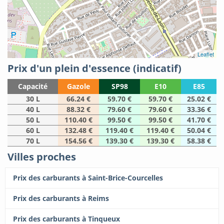
Leaflet
Prix d'un plein d'essence (indicatif)
Capacité
Gazole
SP98
E10
E85
30 L
66.24 €
59.70 €
59.70 €
25.02 €
40 L
88.32 €
79.60 €
79.60 €
33.36 €
50 L
110.40 €
99.50 €
99.50 €
41.70 €
60 L
132.48 €
119.40 €
119.40 €
50.04 €
70 L
154.56 €
139.30 €
139.30 €
58.38 €
Villes proches
Prix des carburants à Saint-Brice-Courcelles
Prix des carburants à Reims
Prix des carburants à Tinqueux