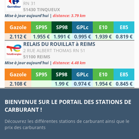
RN 31
51430 TINQUEUX
Mise à jour aujourd'hui
|
distance: 3.79 km
Gazole
SP95
SP98
GPLc
E10
E85
2.112 €
1.955 €
1.991 €
0.995 €
1.939 €
0.819 €
RELAIS DU ROUILLAT à REIMS
2 RUE ALBERT THOMAS RN 51
51100 REIMS
Mise à jour aujourd'hui
|
distance: 4.48 km
Gazole
SP95
SP98
GPLc
E10
E85
2.108 €
1.99 €
0.974 €
1.954 €
0.845 €
BIENVENUE SUR LE PORTAIL DES STATIONS DE
CARBURANT !
Découvrez les différentes stations de carburant ainsi que le
prix des carburants