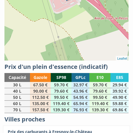
Leaflet
Prix d'un plein d'essence (indicatif)
Capacité
Gazole
SP98
GPLc
E10
E85
30 L
67.50 €
59.70 €
32.97 €
59.70 €
29.94 €
40 L
90.00 €
79.60 €
43.96 €
79.60 €
39.92 €
50 L
112.50 €
99.50 €
54.95 €
99.50 €
49.90 €
60 L
135.00 €
119.40 €
65.94 €
119.40 €
59.88 €
70 L
157.50 €
139.30 €
76.93 €
139.30 €
69.86 €
Villes proches
Prix des carburants à Fresnoy-le-Château