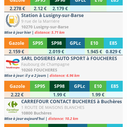
Gazole
SP95
SP98
GPLc
E10
E85
2.278 €
2.12 €
2.179 €
Station à Lusigny-sur-Barse
9 rue de la Marrière
10270 Lusigny-sur-Barse
Mise à jour hier
|
distance: 5.71 km
Gazole
SP95
SP98
GPLc
E10
E85
2.159 €
2.019 €
1.945 €
0.829 €
SARL DOSIERES AUTO SPORT à FOUCHERES
Faubourg de Champagne
10260 FOUCHERES
Mise à jour: il y a 2 jours
|
distance: 6.96 km
Gazole
SP95
SP98
GPLc
E10
E85
2.22 €
1.99 €
1.99 €
CARREFOUR CONTACT BUCHERES à Buchères
1 ROUTE DE MAISONS BLANCHES
10800 Buchères
Mise à jour aujourd'hui
|
distance: 10.2 km