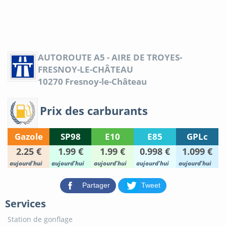
AUTOROUTE A5 - AIRE DE TROYES-
FRESNOY-LE-CHÂTEAU
10270
Fresnoy-le-Château
Prix des carburants
Gazole
SP98
E10
E85
GPLc
2.25 €
1.99 €
1.99 €
0.998 €
1.099 €
aujourd'hui
aujourd'hui
aujourd'hui
aujourd'hui
aujourd'hui
Partager
Tweet
Services
Station de gonflage