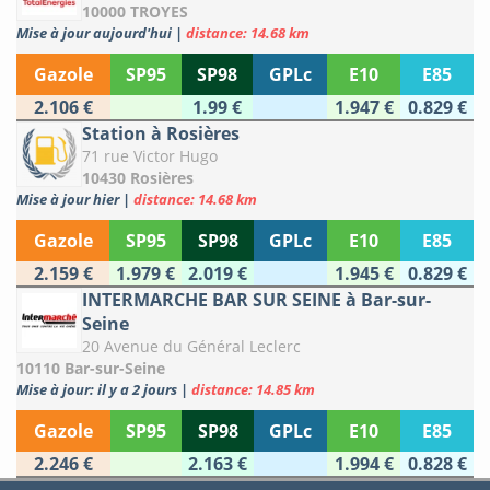
10000 TROYES
Mise à jour aujourd'hui
|
distance: 14.68 km
Gazole
SP95
SP98
GPLc
E10
E85
2.106 €
1.99 €
1.947 €
0.829 €
Station à Rosières
71 rue Victor Hugo
10430 Rosières
Mise à jour hier
|
distance: 14.68 km
Gazole
SP95
SP98
GPLc
E10
E85
2.159 €
1.979 €
2.019 €
1.945 €
0.829 €
INTERMARCHE BAR SUR SEINE à Bar-sur-
Seine
20 Avenue du Général Leclerc
10110 Bar-sur-Seine
Mise à jour: il y a 2 jours
|
distance: 14.85 km
Gazole
SP95
SP98
GPLc
E10
E85
2.246 €
2.163 €
1.994 €
0.828 €