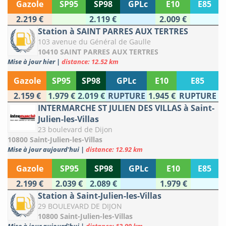
Gazole
SP95
SP98
GPLc
E10
E85
2.219 €
2.119 €
2.009 €
Station à SAINT PARRES AUX TERTRES
103 avenue du Général de Gaulle
10410 SAINT PARRES AUX TERTRES
Mise à jour hier
|
distance: 12.52 km
Gazole
SP95
SP98
GPLc
E10
E85
2.159 €
1.979 €
2.019 €
RUPTURE
1.945 €
RUPTURE
INTERMARCHE ST JULIEN DES VILLAS à Saint-
Julien-les-Villas
23 boulevard de Dijon
10800 Saint-Julien-les-Villas
Mise à jour aujourd'hui
|
distance: 12.92 km
Gazole
SP95
SP98
GPLc
E10
E85
2.199 €
2.039 €
2.089 €
1.979 €
Station à Saint-Julien-les-Villas
29 BOULEVARD DE DIJON
10800 Saint-Julien-les-Villas