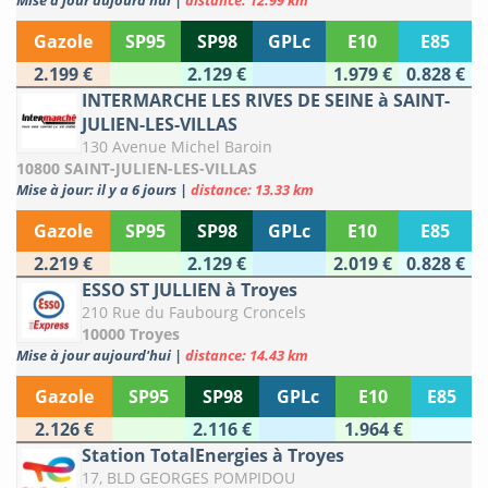
Mise à jour aujourd'hui
|
distance: 12.99 km
Gazole
SP95
SP98
GPLc
E10
E85
2.199 €
2.129 €
1.979 €
0.828 €
INTERMARCHE LES RIVES DE SEINE à SAINT-
JULIEN-LES-VILLAS
130 Avenue Michel Baroin
10800 SAINT-JULIEN-LES-VILLAS
Mise à jour: il y a 6 jours
|
distance: 13.33 km
Gazole
SP95
SP98
GPLc
E10
E85
2.219 €
2.129 €
2.019 €
0.828 €
ESSO ST JULLIEN à Troyes
210 Rue du Faubourg Croncels
10000 Troyes
Mise à jour aujourd'hui
|
distance: 14.43 km
Gazole
SP95
SP98
GPLc
E10
E85
2.126 €
2.116 €
1.964 €
Station TotalEnergies à Troyes
17, BLD GEORGES POMPIDOU