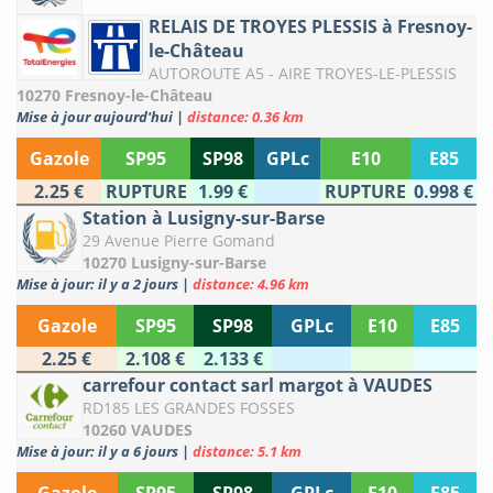
RELAIS DE TROYES PLESSIS à Fresnoy-
le-Château
AUTOROUTE A5 - AIRE TROYES-LE-PLESSIS
10270 Fresnoy-le-Château
Mise à jour aujourd'hui
|
distance: 0.36 km
Gazole
SP95
SP98
GPLc
E10
E85
2.25 €
RUPTURE
1.99 €
RUPTURE
0.998 €
Station à Lusigny-sur-Barse
29 Avenue Pierre Gomand
10270 Lusigny-sur-Barse
Mise à jour: il y a 2 jours
|
distance: 4.96 km
Gazole
SP95
SP98
GPLc
E10
E85
2.25 €
2.108 €
2.133 €
carrefour contact sarl margot à VAUDES
RD185 LES GRANDES FOSSES
10260 VAUDES
Mise à jour: il y a 6 jours
|
distance: 5.1 km