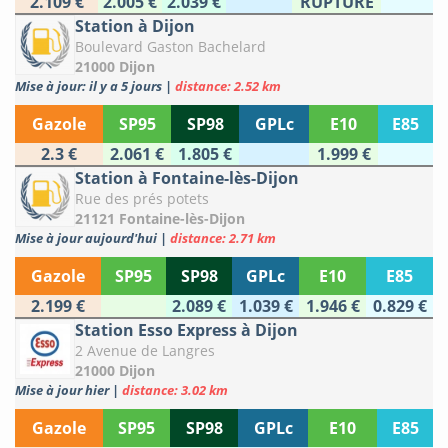
2.109 €
2.005 €
2.039 €
RUPTURE
Station à Dijon
Boulevard Gaston Bachelard
21000 Dijon
Mise à jour: il y a 5 jours
|
distance: 2.52 km
Gazole
SP95
SP98
GPLc
E10
E85
2.3 €
2.061 €
1.805 €
1.999 €
Station à Fontaine-lès-Dijon
Rue des prés potets
21121 Fontaine-lès-Dijon
Mise à jour aujourd'hui
|
distance: 2.71 km
Gazole
SP95
SP98
GPLc
E10
E85
2.199 €
2.089 €
1.039 €
1.946 €
0.829 €
Station Esso Express à Dijon
2 Avenue de Langres
21000 Dijon
Mise à jour hier
|
distance: 3.02 km
Gazole
SP95
SP98
GPLc
E10
E85