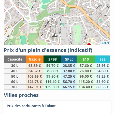
Leaflet
Prix d'un plein d'essence (indicatif)
Capacité
Gazole
SP98
GPLc
E10
E85
30 L
63.39 €
59.70 €
28.35 €
57.60 €
25.95 €
40 L
84.52 €
79.60 €
37.80 €
76.80 €
34.60 €
50 L
105.65 €
99.50 €
47.25 €
96.00 €
43.25 €
60 L
126.78 €
119.40 €
56.70 €
115.20 €
51.90 €
70 L
147.91 €
139.30 €
66.15 €
134.40 €
60.55 €
Villes proches
Prix des carburants à Talant