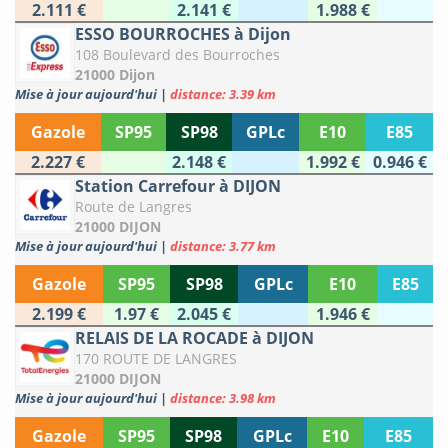
2.111 €
2.141 €
1.988 €
ESSO BOURROCHES à Dijon
108 Boulevard des Bourroches
21000 Dijon
Mise à jour aujourd'hui
|
distance: 3.39 km
Gazole
SP95
SP98
GPLc
E10
E85
2.227 €
2.148 €
1.992 €
0.946 €
Station Carrefour à DIJON
Route de Langres
21000 DIJON
Mise à jour aujourd'hui
|
distance: 3.77 km
Gazole
SP95
SP98
GPLc
E10
E85
2.199 €
1.97 €
2.045 €
1.946 €
RELAIS DE LA ROCADE à DIJON
170 ROUTE DE LANGRES
21000 DIJON
Mise à jour aujourd'hui
|
distance: 3.98 km
Gazole
SP95
SP98
GPLc
E10
E85