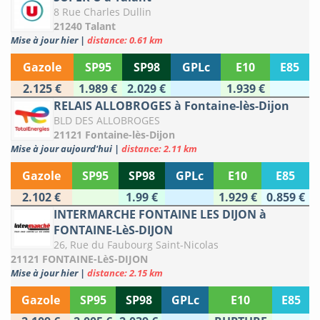
8 Rue Charles Dullin
21240 Talant
Mise à jour hier
|
distance: 0.61 km
Gazole
SP95
SP98
GPLc
E10
E85
2.125 €
1.989 €
2.029 €
1.939 €
RELAIS ALLOBROGES à Fontaine-lès-Dijon
BLD DES ALLOBROGES
21121 Fontaine-lès-Dijon
Mise à jour aujourd'hui
|
distance: 2.11 km
Gazole
SP95
SP98
GPLc
E10
E85
2.102 €
1.99 €
1.929 €
0.859 €
INTERMARCHE FONTAINE LES DIJON à
FONTAINE-LèS-DIJON
26, Rue du Faubourg Saint-Nicolas
21121 FONTAINE-LèS-DIJON
Mise à jour hier
|
distance: 2.15 km
Gazole
SP95
SP98
GPLc
E10
E85