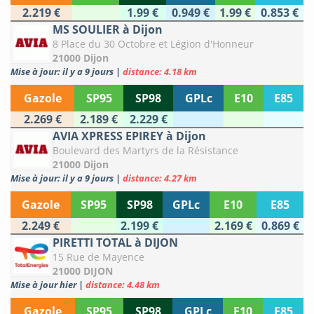
2.219 €
1.99 €
0.949 €
1.99 €
0.853 €
MS SOULIER à Dijon
8 Place du 30 Octobre et Légion d'Honneur
21000 Dijon
Mise à jour: il y a 9 jours
|
distance: 4.18 km
Gazole
SP95
SP98
GPLc
E10
E85
2.269 €
2.189 €
2.229 €
AVIA XPRESS EPIREY à Dijon
Boulevard des Martyrs de la Résistance
21000 Dijon
Mise à jour: il y a 9 jours
|
distance: 4.27 km
Gazole
SP95
SP98
GPLc
E10
E85
2.249 €
2.199 €
2.169 €
0.869 €
PIRETTI TOTAL à DIJON
15 Rue de Mayence
21000 DIJON
Mise à jour hier
|
distance: 4.48 km
Gazole
SP95
SP98
GPLc
E10
E85