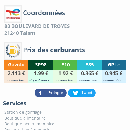
Coordonnées
88 BOULEVARD DE TROYES
21240
Talant
Prix des carburants
Gazole
SP98
E10
E85
GPLc
2.113 €
1.99 €
1.92 €
0.865 €
0.945 €
aujourd'hui
il y a 7 jours
aujourd'hui
aujourd'hui
aujourd'hui
Partager
Tweet
Services
Station de gonflage
Boutique alimentaire
Boutique non alimentaire
Restauration à emporter