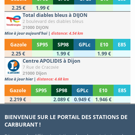
2.25 €
1.99 €
Total diables bleus à DIJON
2 boulevard des diables bleus
21000 DIJON
Mise à jour aujourd'hui
|
distance: 4.54 km
Gazole
SP95
SP98
GPLc
E10
E85
2.25 €
1.99 €
1.99 €
Centre APOLIDIS à Dijon
7 Rue de Cracovie
21000 Dijon
Mise à jour hier
|
distance: 4.68 km
Gazole
SP95
SP98
GPLc
E10
E85
2.219 €
2.089 €
0.949 €
1.946 €
BIENVENUE SUR LE PORTAIL DES STATIONS DE
CARBURANT !