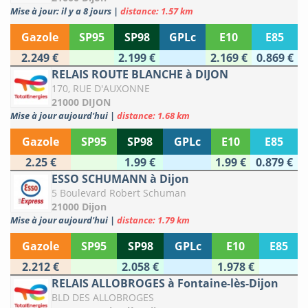
Mise à jour: il y a 8 jours
|
distance: 1.57 km
Gazole
SP95
SP98
GPLc
E10
E85
2.249 €
2.199 €
2.169 €
0.869 €
RELAIS ROUTE BLANCHE à DIJON
170, RUE D'AUXONNE
21000 DIJON
Mise à jour aujourd'hui
|
distance: 1.68 km
Gazole
SP95
SP98
GPLc
E10
E85
2.25 €
1.99 €
1.99 €
0.879 €
ESSO SCHUMANN à Dijon
5 Boulevard Robert Schuman
21000 Dijon
Mise à jour aujourd'hui
|
distance: 1.79 km
Gazole
SP95
SP98
GPLc
E10
E85
2.212 €
2.058 €
1.978 €
RELAIS ALLOBROGES à Fontaine-lès-Dijon
BLD DES ALLOBROGES