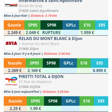
Intermarché à Saint-Apollinaire
Route de Gray
21850 Saint-Apollinaire
Mise à jour hier
|
distance: 3.19 km
Gazole
SP95
SP98
GPLc
E10
E85
2.249 €
2.049 €
RUPTURE
1.959 €
RELAIS DU MONT BLANC à Dijon
1 Avenue du Mont Blanc
21000 Dijon
Mise à jour: il y a 8 jours
|
distance: 3.26 km
Gazole
SP95
SP98
GPLc
E10
E85
2.269 €
2.169 €
0.899 €
PIRETTI TOTAL à DIJON
15 Rue de Mayence
21000 DIJON
Mise à jour aujourd'hui
|
distance: 3.26 km
Gazole
SP95
SP98
GPLc
E10
E85
2.25 €
1.99 €