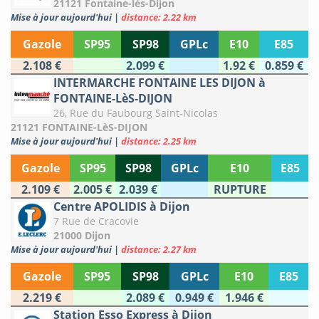
21121 Fontaine-lès-Dijon
Mise à jour aujourd'hui
|
distance: 2.22 km
Gazole
SP95
SP98
GPLc
E10
E85
2.108 €
2.099 €
1.92 €
0.859 €
INTERMARCHE FONTAINE LES DIJON à
FONTAINE-LèS-DIJON
26, Rue du Faubourg Saint-Nicolas
21121 FONTAINE-LèS-DIJON
Mise à jour aujourd'hui
|
distance: 2.25 km
Gazole
SP95
SP98
GPLc
E10
E85
2.109 €
2.005 €
2.039 €
RUPTURE
Centre APOLIDIS à Dijon
7 Rue de Cracovie
21000 Dijon
Mise à jour aujourd'hui
|
distance: 2.27 km
Gazole
SP95
SP98
GPLc
E10
E85
2.219 €
2.089 €
0.949 €
1.946 €
Station Esso Express à Dijon