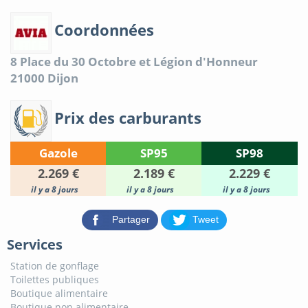
Coordonnées
8 Place du 30 Octobre et Légion d'Honneur
21000
Dijon
Prix des carburants
Gazole
SP95
SP98
2.269 €
2.189 €
2.229 €
il y a 8 jours
il y a 8 jours
il y a 8 jours
Partager
Tweet
Services
Station de gonflage
Toilettes publiques
Boutique alimentaire
Boutique non alimentaire