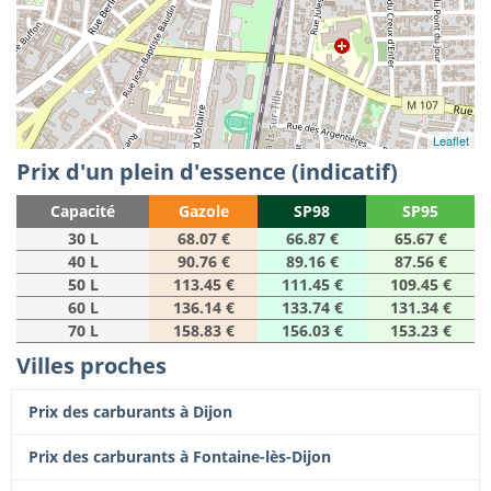
Leaflet
Prix d'un plein d'essence (indicatif)
Capacité
Gazole
SP98
SP95
30 L
68.07 €
66.87 €
65.67 €
40 L
90.76 €
89.16 €
87.56 €
50 L
113.45 €
111.45 €
109.45 €
60 L
136.14 €
133.74 €
131.34 €
70 L
158.83 €
156.03 €
153.23 €
Villes proches
Prix des carburants à Dijon
Prix des carburants à Fontaine-lès-Dijon