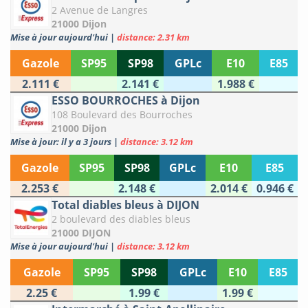
2 Avenue de Langres
21000 Dijon
Mise à jour aujourd'hui
|
distance: 2.31 km
Gazole
SP95
SP98
GPLc
E10
E85
2.111 €
2.141 €
1.988 €
ESSO BOURROCHES à Dijon
108 Boulevard des Bourroches
21000 Dijon
Mise à jour: il y a 3 jours
|
distance: 3.12 km
Gazole
SP95
SP98
GPLc
E10
E85
2.253 €
2.148 €
2.014 €
0.946 €
Total diables bleus à DIJON
2 boulevard des diables bleus
21000 DIJON
Mise à jour aujourd'hui
|
distance: 3.12 km
Gazole
SP95
SP98
GPLc
E10
E85
2.25 €
1.99 €
1.99 €