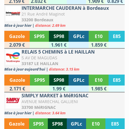
2.159 €
2.032 €
1.909 €
0.829 €
INTERMARCHE CAUDERAN à Bordeaux
21 Rue André Maginot
33200 Bordeaux
Mise à jour hier
|
distance: 2.69 km
Gazole
SP95
SP98
GPLc
E10
E85
2.079 €
1.961 €
1.859 €
RELAIS 5 CHEMINS à LE HAILLAN
5 AV DE MAGUDAS
33187 LE HAILLAN
Mise à jour aujourd'hui
|
distance: 3.15 km
Gazole
SP95
SP98
GPLc
E10
E85
2.171 €
1.99 €
1.985 €
SIMPLY MARKET à MéRIGNAC
AVENUE MARECHAL GALLIENI
33700 MéRIGNAC
Mise à jour hier
|
distance: 3.64 km
Gazole
SP95
SP98
GPLc
E10
E85