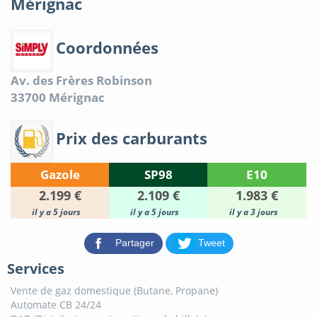
Mérignac
Coordonnées
Av. des Frères Robinson
33700
Mérignac
Prix des carburants
Gazole
SP98
E10
2.199 €
2.109 €
1.983 €
il y a 5 jours
il y a 5 jours
il y a 3 jours
Partager
Tweet
Services
Vente de gaz domestique (Butane, Propane)
Automate CB 24/24