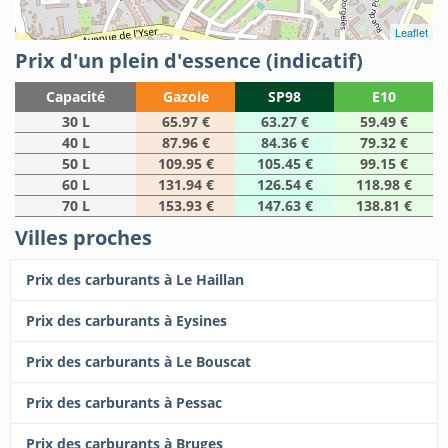
Leaflet
Prix d'un plein d'essence (indicatif)
Capacité
Gazole
SP98
E10
30 L
65.97 €
63.27 €
59.49 €
40 L
87.96 €
84.36 €
79.32 €
50 L
109.95 €
105.45 €
99.15 €
60 L
131.94 €
126.54 €
118.98 €
70 L
153.93 €
147.63 €
138.81 €
Villes proches
Prix des carburants à Le Haillan
Prix des carburants à Eysines
Prix des carburants à Le Bouscat
Prix des carburants à Pessac
Prix des carburants à Bruges