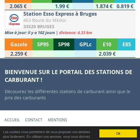
2.065 €
1.99 €
1.874 €
0.819 €
Station Esso Express à Bruges
463 Route du Médoc
33520 BRUGES
Mise à jour: il y a 102 jours
|
distance: 4.33 km
Gazole
SP95
SP98
GPLc
E10
E85
2.259 €
2.039 €
BIENVENUE SUR LE PORTAIL DES STATIONS DE
CARBURANT !
Découvrez les différentes stations de carburant ainsi que le
prix des carburants
ACCUEIL
CONTACT
MENTIONS
Copyright © 2012-2022 Stations-Carburant.com / v5.0.0 (29/06/2022)
Les cookies nous permettent de vous proposer nos services
Ok
plus facilement. En utilisant nos services, vous nous donnez
Prix des carburants mis à jour quotidiennement à partir des données