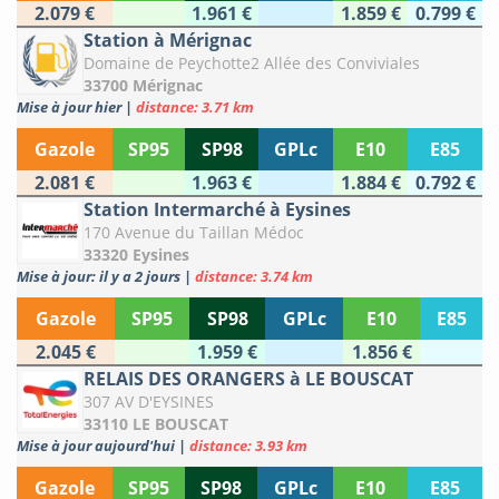
2.079 €
1.961 €
1.859 €
0.799 €
Station à Mérignac
Domaine de Peychotte2 Allée des Conviviales
33700 Mérignac
Mise à jour hier
|
distance: 3.71 km
Gazole
SP95
SP98
GPLc
E10
E85
2.081 €
1.963 €
1.884 €
0.792 €
Station Intermarché à Eysines
170 Avenue du Taillan Médoc
33320 Eysines
Mise à jour: il y a 2 jours
|
distance: 3.74 km
Gazole
SP95
SP98
GPLc
E10
E85
2.045 €
1.959 €
1.856 €
RELAIS DES ORANGERS à LE BOUSCAT
307 AV D'EYSINES
33110 LE BOUSCAT
Mise à jour aujourd'hui
|
distance: 3.93 km
Gazole
SP95
SP98
GPLc
E10
E85