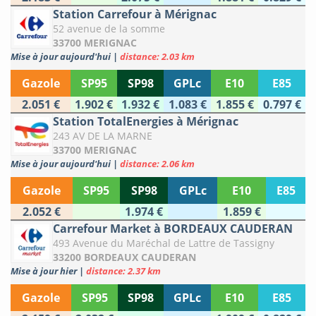
Station Carrefour à Mérignac
52 avenue de la somme
33700 MERIGNAC
Mise à jour aujourd'hui
|
distance: 2.03 km
Gazole
SP95
SP98
GPLc
E10
E85
2.051 €
1.902 €
1.932 €
1.083 €
1.855 €
0.797 €
Station TotalEnergies à Mérignac
243 AV DE LA MARNE
33700 MERIGNAC
Mise à jour aujourd'hui
|
distance: 2.06 km
Gazole
SP95
SP98
GPLc
E10
E85
2.052 €
1.974 €
1.859 €
Carrefour Market à BORDEAUX CAUDERAN
493 Avenue du Maréchal de Lattre de Tassigny
33200 BORDEAUX CAUDERAN
Mise à jour hier
|
distance: 2.37 km
Gazole
SP95
SP98
GPLc
E10
E85