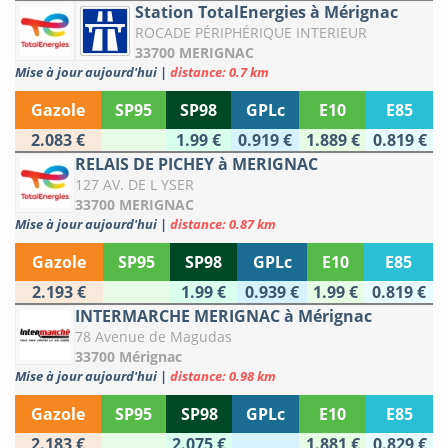
Station TotalEnergies à Mérignac
ROCADE PÉRIPHÉRIQUE INTERIEUR
33700 MERIGNAC
Mise à jour aujourd'hui
|
distance: 0.7 km
Gazole
SP95
SP98
GPLc
E10
E85
2.083 €
1.99 €
0.919 €
1.889 €
0.819 €
RELAIS DE PICHEY à MERIGNAC
127 AV. DE L YSER
33700 MERIGNAC
Mise à jour aujourd'hui
|
distance: 0.87 km
Gazole
SP95
SP98
GPLc
E10
E85
2.193 €
1.99 €
0.939 €
1.99 €
0.819 €
INTERMARCHE MERIGNAC à Mérignac
78 Avenue de Magudas
33700 Mérignac
Mise à jour aujourd'hui
|
distance: 0.98 km
Gazole
SP95
SP98
GPLc
E10
E85
2.183 €
2.075 €
1.881 €
0.829 €