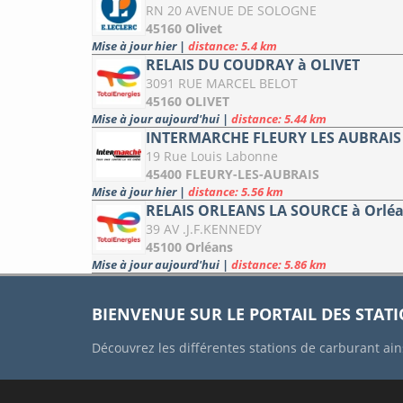
RN 20 AVENUE DE SOLOGNE
45160 Olivet
Mise à jour hier
|
distance: 5.4 km
RELAIS DU COUDRAY à OLIVET
3091 RUE MARCEL BELOT
45160 OLIVET
Mise à jour aujourd'hui
|
distance: 5.44 km
INTERMARCHE FLEURY LES AUBRAIS 
19 Rue Louis Labonne
45400 FLEURY-LES-AUBRAIS
Mise à jour hier
|
distance: 5.56 km
RELAIS ORLEANS LA SOURCE à Orlé
39 AV .J.F.KENNEDY
45100 Orléans
Mise à jour aujourd'hui
|
distance: 5.86 km
BIENVENUE SUR LE PORTAIL DES STAT
Découvrez les différentes stations de carburant ain