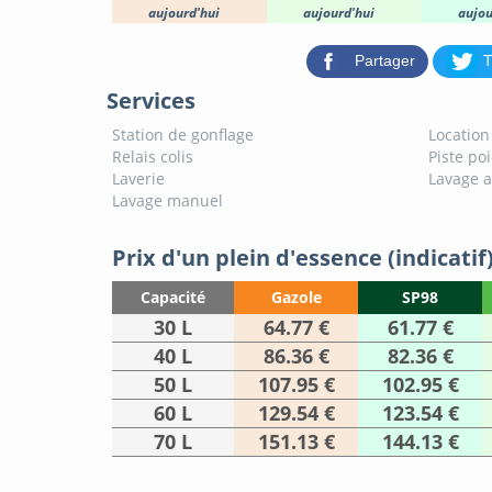
aujourd'hui
aujourd'hui
aujou
Partager
T
Services
Station de gonflage
Location
Relais colis
Piste po
Laverie
Lavage 
Lavage manuel
Prix d'un plein d'essence (indicatif
Capacité
Gazole
SP98
30 L
64.77 €
61.77 €
40 L
86.36 €
82.36 €
50 L
107.95 €
102.95 €
60 L
129.54 €
123.54 €
70 L
151.13 €
144.13 €