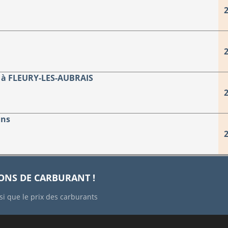
2
2
à FLEURY-LES-AUBRAIS
2
ans
2
IONS DE CARBURANT !
si que le prix des carburants