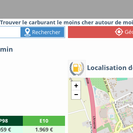
Trouver le carburant le moins cher autour de mo
Géo
Rechercher
smin
Localisation d
+
−
P98
E10
059 €
1.969 €