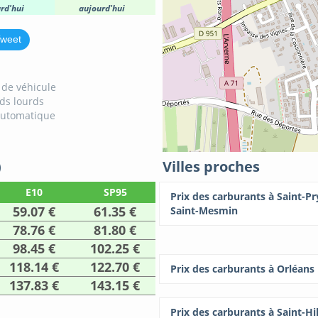
rd'hui
aujourd'hui
weet
 de véhicule
ids lourds
automatique
)
Villes proches
E10
SP95
Prix des carburants à Saint-Pr
59.07 €
61.35 €
Saint-Mesmin
78.76 €
81.80 €
98.45 €
102.25 €
118.14 €
122.70 €
Prix des carburants à Orléans
137.83 €
143.15 €
Prix des carburants à Saint-Hil