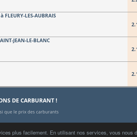
à FLEURY-LES-AUBRAIS
2.
SAINT-JEAN-LE-BLANC
2.
2.
IONS DE CARBURANT !
si que le prix des carburants
ices plus facilement. En utilisant nos services, vous nous
Copyright © 