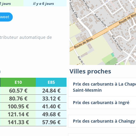
 2 jours
il y a 6 jours
weet
tributeur automatique de
)
Villes proches
E10
E85
Prix des carburants à La Chape
60.57 €
24.84 €
Saint-Mesmin
80.76 €
33.12 €
Prix des carburants à Ingré
100.95 €
41.40 €
121.14 €
49.68 €
Prix des carburants à Chaingy
141.33 €
57.96 €