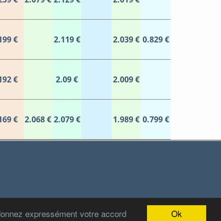
199 €
2.119 €
2.039 €
0.829 €
192 €
2.09 €
2.009 €
169 €
2.068 €
2.079 €
1.989 €
0.799 €
Ok
 donnez expressément votre accord
2012-2022 Stations-Carburant.com / v5.0.0 (29/06/2022)