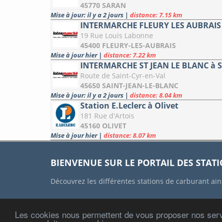
45770 SARAN
Mise à jour: il y a 2 jours
|
distance: 7.15 km
INTERMARCHE FLEURY LES AUBRAIS 
19 Rue Louis Labonne
45400 FLEURY-LES-AUBRAIS
Mise à jour hier
|
distance: 7.22 km
INTERMARCHE ST JEAN LE BLANC à 
Route de Saint-Cyr-en-Val
45650 SAINT-JEAN-LE-BLANC
Mise à jour: il y a 2 jours
|
distance: 8.04 km
Station E.Leclerc à Olivet
181 Rue d'Artois
45160 OLIVET
Mise à jour hier
|
distance: 8.07 km
BIENVENUE SUR LE PORTAIL DES STAT
Découvrez les différentes stations de carburant ain
Les cookies nous permettent de vous proposer nos serv
ACCUEIL
CONTACT
MENTIONS