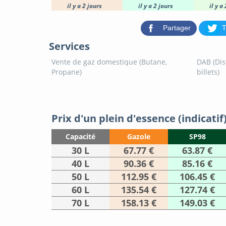
il y a 2 jours
il y a 2 jours
il y a
Partager
T
Services
Vente de gaz domestique (Butane,
DAB (Dis
Propane)
billets)
Prix d'un plein d'essence (indicatif
Capacité
Gazole
SP98
30 L
67.77 €
63.87 €
40 L
90.36 €
85.16 €
50 L
112.95 €
106.45 €
60 L
135.54 €
127.74 €
70 L
158.13 €
149.03 €