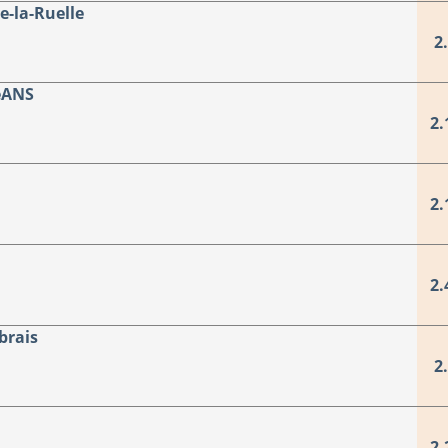
e-la-Ruelle
2
éANS
2.
2.
2.
brais
2
2.