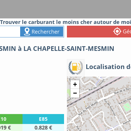
Trouver le carburant le moins cher autour de mo
Géo
Rechercher
SMIN à LA CHAPELLE-SAINT-MESMIN
Localisation d
+
−
E10
E85
019 €
0.828 €