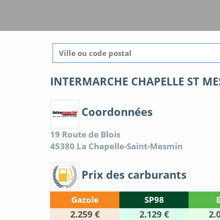
INTERMARCHE CHAPELLE ST ME
Coordonnées
19 Route de Blois
45380
La Chapelle-Saint-Mesmin
Prix des carburants
Gazole
SP98
2.259 €
2.129 €
2.