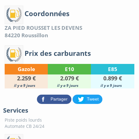
Coordonnées
ZA PIED ROUSSET LES DEVENS
84220
Roussillon
Prix des carburants
Gazole
E10
E85
2.259 €
2.079 €
0.899 €
il y a 9 jours
il y a 9 jours
il y a 9 jours
Partager
Tweet
Services
Piste poids lourds
Automate CB 24/24