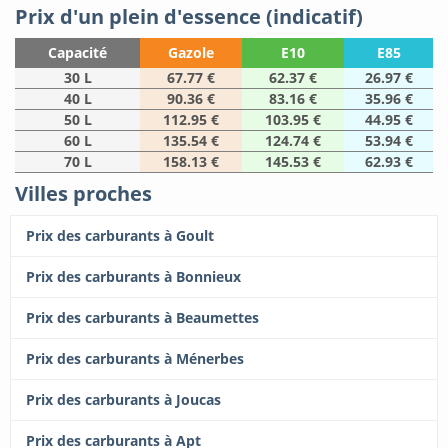
Prix d'un plein d'essence (indicatif)
Capacité
Gazole
E10
E85
30 L
67.77 €
62.37 €
26.97 €
40 L
90.36 €
83.16 €
35.96 €
50 L
112.95 €
103.95 €
44.95 €
60 L
135.54 €
124.74 €
53.94 €
70 L
158.13 €
145.53 €
62.93 €
Villes proches
Prix des carburants à Goult
Prix des carburants à Bonnieux
Prix des carburants à Beaumettes
Prix des carburants à Ménerbes
Prix des carburants à Joucas
Prix des carburants à Apt