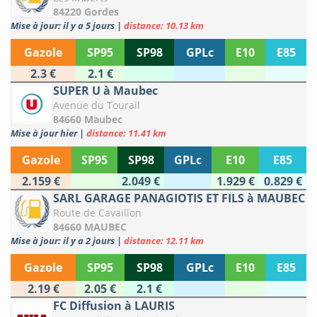
84220 Gordes
Mise à jour: il y a 5 jours
|
distance: 10.13 km
Gazole
SP95
SP98
GPLc
E10
E85
2.3 €
2.1 €
SUPER U à Maubec
Avenue du Tourail
84660 Maubec
Mise à jour hier
|
distance: 11.41 km
Gazole
SP95
SP98
GPLc
E10
E85
2.159 €
2.049 €
1.929 €
0.829 €
SARL GARAGE PANAGIOTIS ET FILS à MAUBEC
Route de Cavaillon
84660 MAUBEC
Mise à jour: il y a 2 jours
|
distance: 12.11 km
Gazole
SP95
SP98
GPLc
E10
E85
2.19 €
2.05 €
2.1 €
FC Diffusion à LAURIS