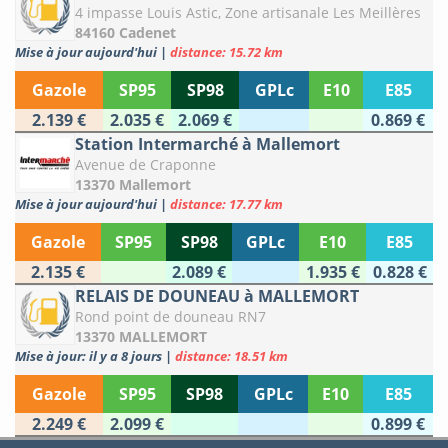
4 impasse Louis Astic, Zone artisanale Les Meillères
84160 Cadenet
Mise à jour aujourd'hui
|
distance: 15.72 km
Gazole
SP95
SP98
GPLc
E10
E85
2.139 €
2.035 €
2.069 €
0.869 €
Station Intermarché à Mallemort
Avenue de Craponne
13370 Mallemort
Mise à jour aujourd'hui
|
distance: 17.77 km
Gazole
SP95
SP98
GPLc
E10
E85
2.135 €
2.089 €
1.935 €
0.828 €
RELAIS DE DOUNEAU à MALLEMORT
Rond point de douneau RN7
13370 MALLEMORT
Mise à jour: il y a 8 jours
|
distance: 18.51 km
Gazole
SP95
SP98
GPLc
E10
E85
2.249 €
2.099 €
0.899 €