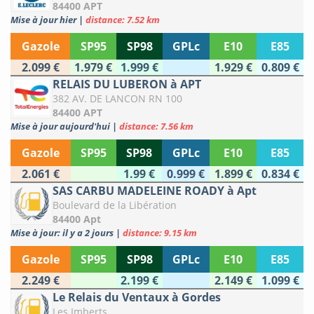
84400 APT
Mise à jour hier
|
distance: 7.52 km
Gazole
SP95
SP98
GPLc
E10
E85
2.099 €
1.979 €
1.999 €
1.929 €
0.809 €
RELAIS DU LUBERON à APT
382 AV. DE LANCON RN 100
84400 APT
Mise à jour aujourd'hui
|
distance: 7.56 km
Gazole
SP95
SP98
GPLc
E10
E85
2.061 €
1.99 €
0.999 €
1.899 €
0.834 €
SAS CARBU MADELEINE ROADY à Apt
Boulevard de la Libération
84400 Apt
Mise à jour: il y a 2 jours
|
distance: 9.15 km
Gazole
SP95
SP98
GPLc
E10
E85
2.249 €
2.199 €
2.149 €
1.099 €
Le Relais du Ventaux à Gordes
Les Imberts