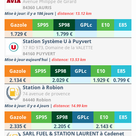
Avenue Philippe de Girard
84360 LAURIS
Mise à jour: il y a 186 jours
|
distance: 13.12 km
Gazole
SP95
SP98
GPLc
E10
E85
1.729 €
1.799 €
Station Système U à Puyvert
17 RD 973, Domaine de la VALETTE
84160 PUYVERT
Mise à jour aujourd'hui
|
distance: 13.53 km
Gazole
SP95
SP98
GPLc
E10
E85
2.134 €
2.029 €
1.929 €
0.799 €
Station à Robion
74 avenue de provence
84440 Robion
Mise à jour: il y a 4 jours
|
distance: 14.99 km
Gazole
SP95
SP98
GPLc
E10
E85
2.335 €
2.205 €
2.143 €
SARL FUEL & STATION LAURENT à Cadenet