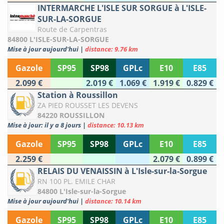
INTERMARCHE L'ISLE SUR SORGUE à L'ISLE-
SUR-LA-SORGUE
Route de Carpentras
84800 L'ISLE-SUR-LA-SORGUE
Mise à jour aujourd'hui
|
distance: 9.76 km
Gazole
SP95
SP98
GPLc
E10
E85
2.099 €
2.019 €
1.069 €
1.919 €
0.829 €
Station à Roussillon
ZA PIED ROUSSET LES DEVENS
84220 ROUSSILLON
Mise à jour: il y a 8 jours
|
distance: 10.13 km
Gazole
SP95
SP98
GPLc
E10
E85
2.259 €
2.079 €
0.899 €
RELAIS DU VENAISSIN à L'Isle-sur-la-Sorgue
RN 100 PL. EMILE CHAR
84800 L'Isle-sur-la-Sorgue
Mise à jour aujourd'hui
|
distance: 10.14 km
Gazole
SP95
SP98
GPLc
E10
E85