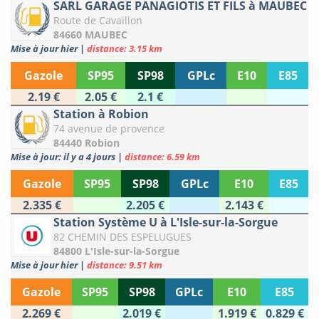
SARL GARAGE PANAGIOTIS ET FILS à MAUBEC
Route de Cavaillon
84660 MAUBEC
Mise à jour hier
|
distance: 3.15 km
Gazole
SP95
SP98
GPLc
E10
E85
2.19 €
2.05 €
2.1 €
Station à Robion
74 avenue de provence
84440 Robion
Mise à jour: il y a 4 jours
|
distance: 6.59 km
Gazole
SP95
SP98
GPLc
E10
E85
2.335 €
2.205 €
2.143 €
Station Système U à L'Isle-sur-la-Sorgue
82 CHEMIN DES ESPELUGUES
84800 L'Isle-sur-la-Sorgue
Mise à jour hier
|
distance: 9.51 km
Gazole
SP95
SP98
GPLc
E10
E85
2.269 €
2.019 €
1.919 €
0.829 €