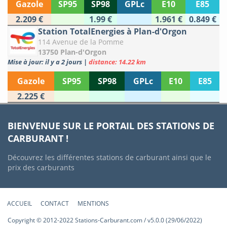
Gazole
SP95
SP98
GPLc
E10
E85
2.209 €
1.99 €
1.961 €
0.849 €
Station TotalEnergies à Plan-d'Orgon
114 Avenue de la Pomme
13750 Plan-d'Orgon
Mise à jour: il y a 2 jours
|
distance: 14.22 km
Gazole
SP95
SP98
GPLc
E10
E85
2.225 €
BIENVENUE SUR LE PORTAIL DES STATIONS DE
CARBURANT !
Découvrez les différentes stations de carburant ainsi que le
prix des carburants
ACCUEIL
CONTACT
MENTIONS
Copyright © 2012-2022 Stations-Carburant.com / v5.0.0 (29/06/2022)