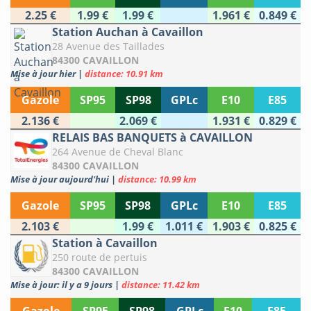
2.25 €
1.99 €
1.99 €
1.961 €
0.849 €
Station Auchan à Cavaillon
28 Avenue des Taillades
84300 CAVAILLON
Mise à jour hier
|
distance: 10.91 km
Gazole
SP95
SP98
GPLc
E10
E85
2.136 €
2.069 €
1.931 €
0.829 €
RELAIS BAS BANQUETS à CAVAILLON
264 Avenue de Cheval Blanc
84300 CAVAILLON
Mise à jour aujourd'hui
|
distance: 10.99 km
Gazole
SP95
SP98
GPLc
E10
E85
2.103 €
1.99 €
1.011 €
1.903 €
0.825 €
Station à Cavaillon
250 route de pertuis
84300 CAVAILLON
Mise à jour: il y a 9 jours
|
distance: 11.42 km