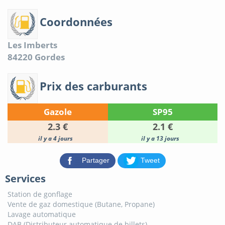
Coordonnées
Les Imberts
84220
Gordes
Prix des carburants
Gazole
SP95
2.3 €
2.1 €
il y a 4 jours
il y a 13 jours
Partager
Tweet
Services
Station de gonflage
Vente de gaz domestique (Butane, Propane)
Lavage automatique
DAB (Distributeur automatique de billets)