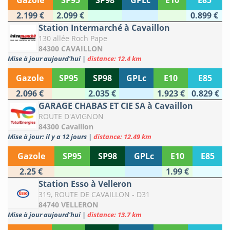
Gazole
SP95
SP98
GPLc
E10
E85
2.199 €
2.099 €
0.899 €
Station Intermarché à Cavaillon
130 allée Roch Pape
84300 CAVAILLON
Mise à jour aujourd'hui
|
distance: 12.4 km
Gazole
SP95
SP98
GPLc
E10
E85
2.096 €
2.035 €
1.923 €
0.829 €
GARAGE CHABAS ET CIE SA à Cavaillon
ROUTE D'AVIGNON
84300 Cavaillon
Mise à jour: il y a 12 jours
|
distance: 12.49 km
Gazole
SP95
SP98
GPLc
E10
E85
2.25 €
1.99 €
Station Esso à Velleron
319, ROUTE DE CAVAILLON - D31
84740 VELLERON
Mise à jour aujourd'hui
|
distance: 13.7 km