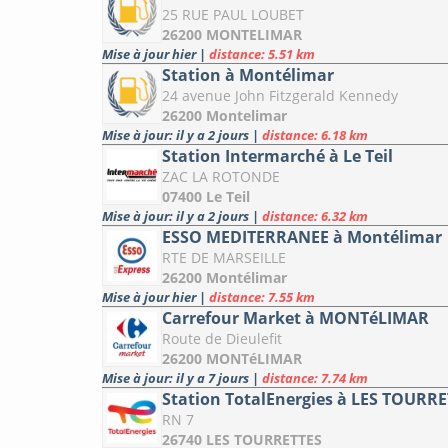
25 RUE PAUL LOUBET
26200 MONTELIMAR
Mise à jour hier
|
distance: 5.51 km
Station à Montélimar
24 avenue John Fitzgerald Kennedy
26200 Montelimar
Mise à jour: il y a 2 jours
|
distance: 6.18 km
Station Intermarché à Le Teil
ZAC LA ROTONDE
07400 Le Teil
Mise à jour: il y a 2 jours
|
distance: 6.32 km
ESSO MEDITERRANEE à Montélimar
RTE DE MARSEILLE
26200 Montélimar
Mise à jour hier
|
distance: 7.55 km
Carrefour Market à MONTéLIMAR
Route de Dieulefit
26200 MONTéLIMAR
Mise à jour: il y a 7 jours
|
distance: 7.74 km
Station TotalEnergies à LES TOURR
RN 7
26740 LES TOURRETTES