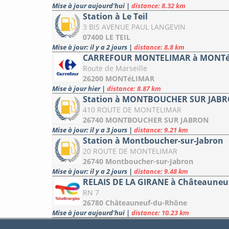
Mise à jour aujourd'hui
|
distance: 8.32 km
Station à Le Teil
3 BIS AVENUE PAUL LANGEVIN
07400 LE TEIL
Mise à jour: il y a 2 jours
|
distance: 8.8 km
CARREFOUR MONTELIMAR à MONT
Route de Marseille
26200 MONTéLIMAR
Mise à jour hier
|
distance: 8.87 km
Station à MONTBOUCHER SUR JAB
410 ROUTE DE MONTELIMAR
26740 MONTBOUCHER SUR JABRON
Mise à jour: il y a 3 jours
|
distance: 9.21 km
Station à Montboucher-sur-Jabron
20 ROUTE DE MONTELIMAR
26740 Montboucher-sur-Jabron
Mise à jour: il y a 2 jours
|
distance: 9.48 km
RELAIS DE LA GIRANE à Châteauneu
RN 7
26780 Châteauneuf-du-Rhône
Mise à jour aujourd'hui
|
distance: 10.23 km