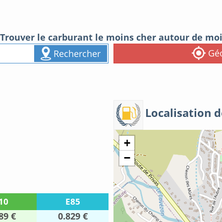
Trouver le carburant le moins cher autour de mo
Géo
Rechercher
Localisation d
+
−
10
E85
89 €
0.829 €