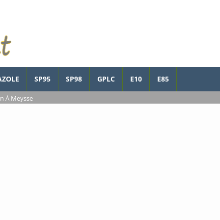
AZOLE
SP95
SP98
GPLC
E10
E85
on À Meysse