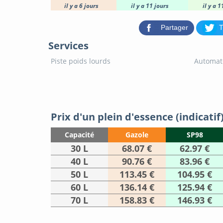
il y a 6 jours
il y a 11 jours
il y a 1
Partager
T
Services
Piste poids lourds
Automat
Prix d'un plein d'essence (indicatif
Capacité
Gazole
SP98
30 L
68.07 €
62.97 €
40 L
90.76 €
83.96 €
50 L
113.45 €
104.95 €
60 L
136.14 €
125.94 €
70 L
158.83 €
146.93 €