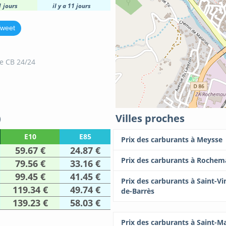
1 jours
il y a 11 jours
weet
e CB 24/24
)
Villes proches
E10
E85
Prix des carburants à Meysse
59.67 €
24.87 €
Prix des carburants à Rochem
79.56 €
33.16 €
99.45 €
41.45 €
Prix des carburants à Saint-Vi
119.34 €
49.74 €
de-Barrès
139.23 €
58.03 €
Prix des carburants à Saint-Ma