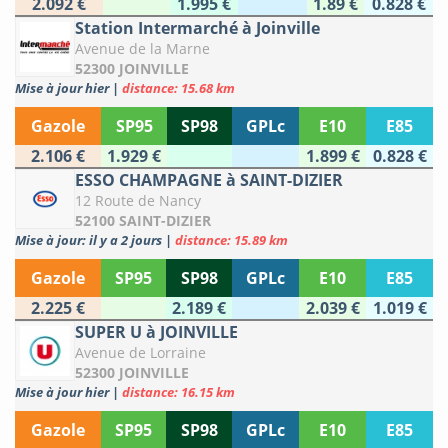
2.092 €
1.995 €
1.89 €
0.828 €
Station Intermarché à Joinville
Avenue de la Marne
52300 JOINVILLE
Mise à jour hier
|
distance: 15.68 km
Gazole
SP95
SP98
GPLc
E10
E85
2.106 €
1.929 €
1.899 €
0.828 €
ESSO CHAMPAGNE à SAINT-DIZIER
12 Route de Nancy
52100 SAINT-DIZIER
Mise à jour: il y a 2 jours
|
distance: 15.89 km
Gazole
SP95
SP98
GPLc
E10
E85
2.225 €
2.189 €
2.039 €
1.019 €
SUPER U à JOINVILLE
Avenue de Lorraine
52300 JOINVILLE
Mise à jour hier
|
distance: 16.15 km
Gazole
SP95
SP98
GPLc
E10
E85