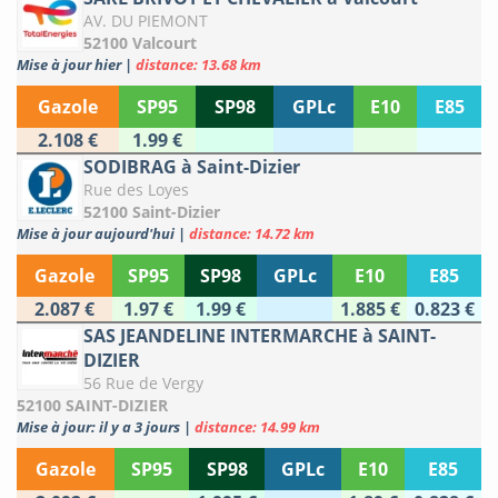
AV. DU PIEMONT
52100 Valcourt
Mise à jour hier
|
distance: 13.68 km
Gazole
SP95
SP98
GPLc
E10
E85
2.108 €
1.99 €
SODIBRAG à Saint-Dizier
Rue des Loyes
52100 Saint-Dizier
Mise à jour aujourd'hui
|
distance: 14.72 km
Gazole
SP95
SP98
GPLc
E10
E85
2.087 €
1.97 €
1.99 €
1.885 €
0.823 €
SAS JEANDELINE INTERMARCHE à SAINT-
DIZIER
56 Rue de Vergy
52100 SAINT-DIZIER
Mise à jour: il y a 3 jours
|
distance: 14.99 km
Gazole
SP95
SP98
GPLc
E10
E85