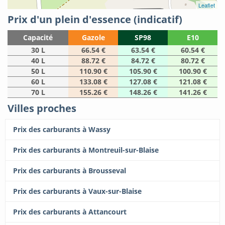
Leaflet
Prix d'un plein d'essence (indicatif)
Capacité
Gazole
SP98
E10
30 L
66.54 €
63.54 €
60.54 €
40 L
88.72 €
84.72 €
80.72 €
50 L
110.90 €
105.90 €
100.90 €
60 L
133.08 €
127.08 €
121.08 €
70 L
155.26 €
148.26 €
141.26 €
Villes proches
Prix des carburants à Wassy
Prix des carburants à Montreuil-sur-Blaise
Prix des carburants à Brousseval
Prix des carburants à Vaux-sur-Blaise
Prix des carburants à Attancourt