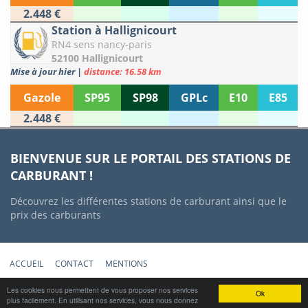
2.448 €
Station à Hallignicourt
RN4 sens nancy-paris
52100 Hallignicourt
Mise à jour hier
|
distance: 16.58 km
Gazole
SP95
SP98
GPLc
E10
E85
2.448 €
BIENVENUE SUR LE PORTAIL DES STATIONS DE
CARBURANT !
Découvrez les différentes stations de carburant ainsi que le
prix des carburants
ACCUEIL
CONTACT
MENTIONS
Copyright © 2012-2022 Stations-Carburant.com / v5.0.0 (29/06/2022)
Les cookies nous permettent de vous proposer nos services
Ok
plus facilement. En utilisant nos services, vous nous donnez
Prix des carburants mis à jour quotidiennement à partir des données