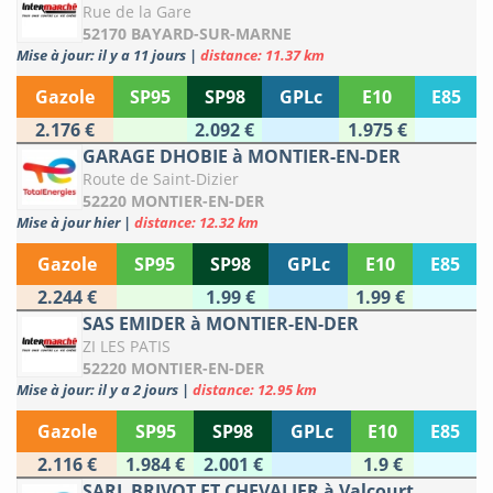
Rue de la Gare
52170 BAYARD-SUR-MARNE
Mise à jour: il y a 11 jours
|
distance: 11.37 km
Gazole
SP95
SP98
GPLc
E10
E85
2.176 €
2.092 €
1.975 €
GARAGE DHOBIE à MONTIER-EN-DER
Route de Saint-Dizier
52220 MONTIER-EN-DER
Mise à jour hier
|
distance: 12.32 km
Gazole
SP95
SP98
GPLc
E10
E85
2.244 €
1.99 €
1.99 €
SAS EMIDER à MONTIER-EN-DER
ZI LES PATIS
52220 MONTIER-EN-DER
Mise à jour: il y a 2 jours
|
distance: 12.95 km
Gazole
SP95
SP98
GPLc
E10
E85
2.116 €
1.984 €
2.001 €
1.9 €
SARL BRIVOT ET CHEVALIER à Valcourt