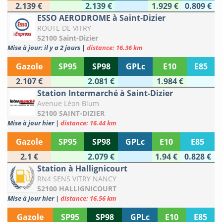
2.139 €
2.139 €
1.929 €
0.809 €
ESSO AERODROME à Saint-Dizier
ROUTE DE VITRY
52100 Saint-Dizier
Mise à jour: il y a 2 jours
|
distance: 16.36 km
Gazole
SP95
SP98
GPLc
E10
E85
2.107 €
2.081 €
1.984 €
Station Intermarché à Saint-Dizier
Avenue Léon Blum
52100 SAINT-DIZIER
Mise à jour hier
|
distance: 16.44 km
Gazole
SP95
SP98
GPLc
E10
E85
2.1 €
2.079 €
1.94 €
0.828 €
Station à Hallignicourt
RN4 SENS VITRY NANCY
52100 HALLIGNICOURT
Mise à jour hier
|
distance: 16.56 km
Gazole
SP95
SP98
GPLc
E10
E85