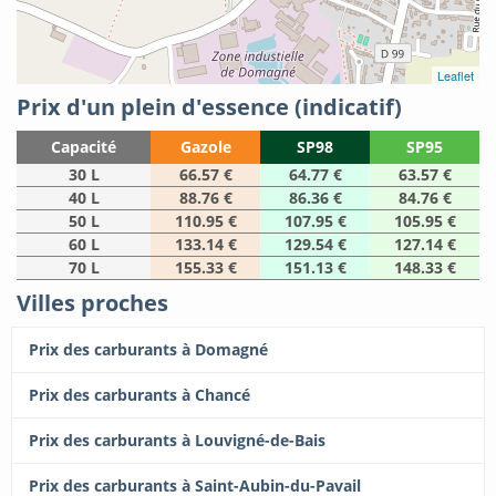
Leaflet
Prix d'un plein d'essence (indicatif)
Capacité
Gazole
SP98
SP95
30 L
66.57 €
64.77 €
63.57 €
40 L
88.76 €
86.36 €
84.76 €
50 L
110.95 €
107.95 €
105.95 €
60 L
133.14 €
129.54 €
127.14 €
70 L
155.33 €
151.13 €
148.33 €
Villes proches
Prix des carburants à Domagné
Prix des carburants à Chancé
Prix des carburants à Louvigné-de-Bais
Prix des carburants à Saint-Aubin-du-Pavail