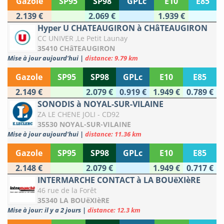
Gazole
SP95
SP98
GPLc
E10
E85
2.139 €
2.069 €
1.939 €
Hyper U CHATEAUGIRON à CHâTEAUGIRON
CC UNIVER ,Le Petit Launay
35410 CHâTEAUGIRON
Mise à jour aujourd'hui
|
distance: 9.79 km
Gazole
SP95
SP98
GPLc
E10
E85
2.149 €
2.079 €
0.919 €
1.949 €
0.789 €
SONODIS à NOYAL-SUR-VILAINE
ZA LE CHENE JOLI - CD92
35530 NOYAL-SUR-VILAINE
Mise à jour aujourd'hui
|
distance: 11.36 km
Gazole
SP95
SP98
GPLc
E10
E85
2.148 €
2.079 €
1.949 €
0.717 €
INTERMARCHE CONTACT à LA BOUëXIèRE
46 rue de la Forêt
35340 LA BOUëXIèRE
Mise à jour: il y a 2 jours
|
distance: 12.3 km