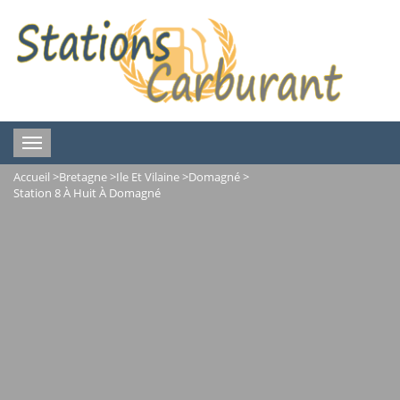
Toggle
navigation
Accueil
>
Bretagne
>
Ile Et Vilaine
>
Domagné
>
Station 8 À Huit À Domagné