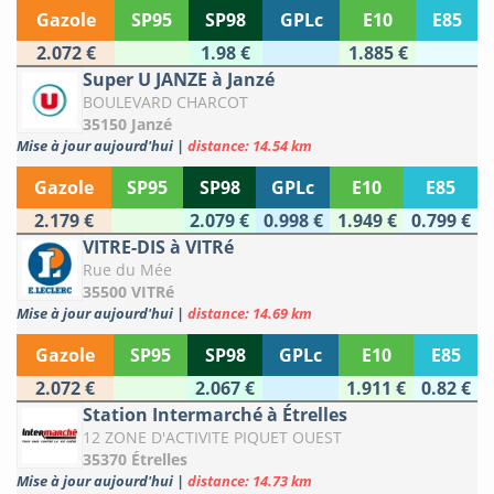
Gazole
SP95
SP98
GPLc
E10
E85
2.072 €
1.98 €
1.885 €
Super U JANZE à Janzé
BOULEVARD CHARCOT
35150 Janzé
Mise à jour aujourd'hui
|
distance: 14.54 km
Gazole
SP95
SP98
GPLc
E10
E85
2.179 €
2.079 €
0.998 €
1.949 €
0.799 €
VITRE-DIS à VITRé
Rue du Mée
35500 VITRé
Mise à jour aujourd'hui
|
distance: 14.69 km
Gazole
SP95
SP98
GPLc
E10
E85
2.072 €
2.067 €
1.911 €
0.82 €
Station Intermarché à Étrelles
12 ZONE D'ACTIVITE PIQUET OUEST
35370 Étrelles
Mise à jour aujourd'hui
|
distance: 14.73 km