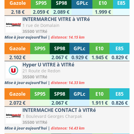
Gazole
SP95
SP98
GPLc
E10
E85
2.18 €
2.059 €
2.089 €
1.999 €
INTERMARCHE VITRE à VITRé
1 rue de Domalain
35500 VITRé
Mise à jour aujourd'hui
|
distance: 14.15 km
Gazole
SP95
SP98
GPLc
E10
E85
2.102 €
2.067 €
0.929 €
1.945 €
0.829 €
Hyper U VITRE à VITRé
21 Route de Redon
35500 VITRé
Mise à jour aujourd'hui
|
distance: 14.33 km
Gazole
SP95
SP98
GPLc
E10
E85
2.072 €
2.067 €
1.911 €
0.826 €
INTERMACHE CONTACT à VITRé
1 Boulevard Georges Charpak
35500 VITRé
Mise à jour aujourd'hui
|
distance: 14.43 km