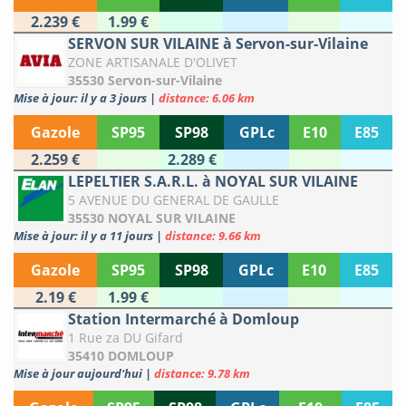
2.239 €
1.99 €
SERVON SUR VILAINE à Servon-sur-Vilaine
ZONE ARTISANALE D'OLIVET
35530 Servon-sur-Vilaine
Mise à jour: il y a 3 jours
|
distance: 6.06 km
Gazole
SP95
SP98
GPLc
E10
E85
2.259 €
2.289 €
LEPELTIER S.A.R.L. à NOYAL SUR VILAINE
5 AVENUE DU GENERAL DE GAULLE
35530 NOYAL SUR VILAINE
Mise à jour: il y a 11 jours
|
distance: 9.66 km
Gazole
SP95
SP98
GPLc
E10
E85
2.19 €
1.99 €
Station Intermarché à Domloup
1 Rue za DU Gifard
35410 DOMLOUP
Mise à jour aujourd'hui
|
distance: 9.78 km