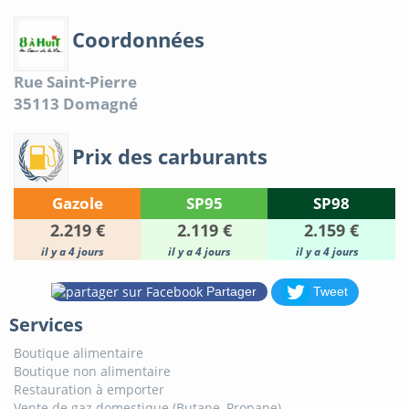
Coordonnées
Rue Saint-Pierre
35113
Domagné
Prix des carburants
Gazole
SP95
SP98
2.219 €
2.119 €
2.159 €
il y a 4 jours
il y a 4 jours
il y a 4 jours
Partager
Tweet
Services
Boutique alimentaire
Boutique non alimentaire
Restauration à emporter
Vente de gaz domestique (Butane, Propane)