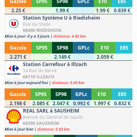
Gazole
SP95
SP98
GPLc
E10
E85
2.25 €
1.99 €
1.99 €
0.839 €
Station Système U à Riedisheim
Rue du Stade
68400 RIEDISHEIM
Mise à jour: il y a 3 jours
|
distance: 4.82 km
Gazole
SP95
SP98
GPLc
E10
E85
2.271 €
2.149 €
2.059 €
Station Carrefour à Illzach
14 Rue de Berne
68110 ILLZACH
Mise à jour aujourd'hui
|
distance: 5.05 km
Gazole
SP95
SP98
GPLc
E10
E85
2.198 €
2.085 €
2.047 €
0.992 €
1.997 €
0.832 €
REAL SARL à SAUSHEIM
Avenue du Général de Gaulle
68390 SAUSHEIM
Mise à jour hier
|
distance: 5.83 km