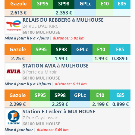
Gazole
SP95
SP98
GPLc
E10
E85
2.613 €
2.353 €
RELAIS DU REBBERG à MULHOUSE
24 RUE D'ALTKIRCH
68100 MULHOUSE
Mise à jour: il y a 7 jours
|
distance: 5.92 km
Gazole
SP95
SP98
GPLc
E10
E85
2.25 €
1.99 €
1.99 €
0.889 €
STATION AVIA à MULHOUSE
8 Porte du Miroir
68100 MULHOUSE
Mise à jour: il y a 10 jours
|
distance: 6.11 km
Gazole
SP95
SP98
GPLc
E10
E85
2.299 €
2.259 €
2.199 €
0.899 €
Station E.Leclerc à MULHOUSE
7 Rue Gay-Lussac
68100 MULHOUSE
Mise à jour hier
|
distance: 6.69 km