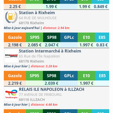
2.25 €
1.99 €
1.99 €
0.849 €
Station à Rixheim
64 RUE DE MULHOUSE
68170 Rixheim
Mise à jour aujourd'hui
|
distance: 2.94 km
Gazole
SP95
SP98
GPLc
E10
E85
2.198 €
2.085 €
2.047 €
1.997 €
0.83 €
Station Intermarché à Rixheim
65 Rue de l'Île Napoléon
68170 Rixheim
Mise à jour hier
|
distance: 3.28 km
Gazole
SP95
SP98
GPLc
E10
E85
2.219 €
2.039 €
1.997 €
RELAIS ILE NAPOLEON à ILLZACH
77 AVENUE DE FRIBOURG
68110 ILLZACH
Mise à jour hier
|
distance: 4.66 km