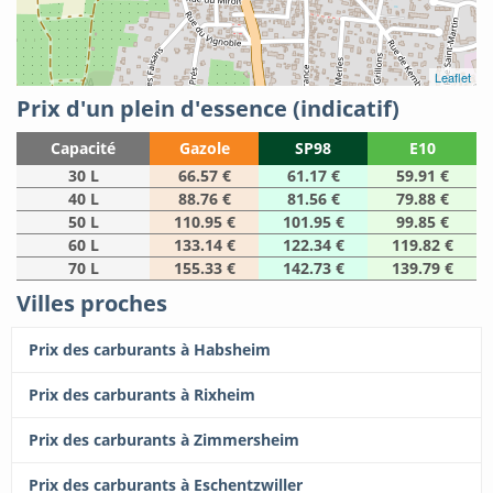
Leaflet
Prix d'un plein d'essence (indicatif)
Capacité
Gazole
SP98
E10
30 L
66.57 €
61.17 €
59.91 €
40 L
88.76 €
81.56 €
79.88 €
50 L
110.95 €
101.95 €
99.85 €
60 L
133.14 €
122.34 €
119.82 €
70 L
155.33 €
142.73 €
139.79 €
Villes proches
Prix des carburants à Habsheim
Prix des carburants à Rixheim
Prix des carburants à Zimmersheim
Prix des carburants à Eschentzwiller