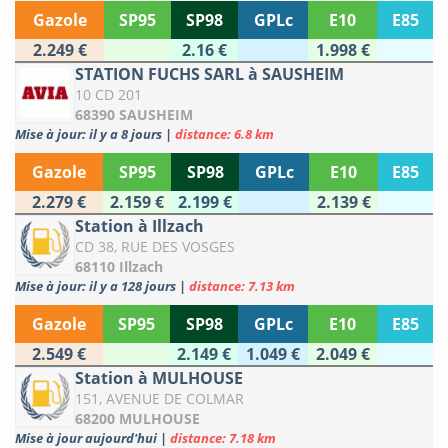
Gazole
SP95
SP98
GPLc
E10
E85
2.249 €
2.16 €
1.998 €
STATION FUCHS SARL à SAUSHEIM
10 CD 201
68390 SAUSHEIM
Mise à jour: il y a 8 jours
|
distance: 6.8 km
Gazole
SP95
SP98
GPLc
E10
E85
2.279 €
2.159 €
2.199 €
2.139 €
Station à Illzach
CD 38, RUE DES VOSGES
68110 Illzach
Mise à jour: il y a 128 jours
|
distance: 7.13 km
Gazole
SP95
SP98
GPLc
E10
E85
2.549 €
2.149 €
1.049 €
2.049 €
Station à MULHOUSE
151, AVENUE DE COLMAR
68200 MULHOUSE
Mise à jour aujourd'hui
|
distance: 7.18 km