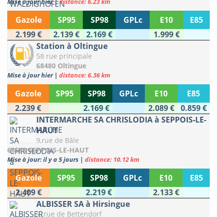
Mise à jour hier
|
distance: 6.23 km
Gazole
SP95
SP98
GPLc
E10
E85
2.199 €
2.139 €
2.169 €
1.999 €
Station à Oltingue
58 rue principale
68480 Oltingue
Mise à jour hier
|
distance: 6.36 km
Gazole
SP95
SP98
GPLc
E10
E85
2.239 €
2.169 €
2.089 €
0.859 €
INTERMARCHE SA CHRISLODIA à SEPPOIS-LE-
HAUT
9,rue de Bâle
68580 SEPPOIS-LE-HAUT
Mise à jour: il y a 5 jours
|
distance: 10.12 km
Gazole
SP95
SP98
GPLc
E10
E85
2.409 €
2.219 €
2.133 €
ALBISSER SA à Hirsingue
7, rue de Bettendorf