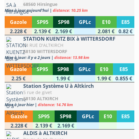
68560 Hirsingue
Mise à jour aujourd'hui
|
distance: 10.25 km
Gazole
SP95
SP98
GPLc
E10
E85
2.228 €
2.139 €
2.169 €
2.081 €
0.82 €
STATION KUENTZ BIX à WITTERSDORF
14 RUE D'ALTKIRCH
68130 WITTERSDORF
Mise à jour: il y a 2 jours
|
distance: 13.98 km
Gazole
SP95
SP98
GPLc
E10
E85
2.25 €
1.99 €
1.99 €
0.855 €
Station Système U à Altkirch
5 rue de givet
68130 ALTKIRCH
Mise à jour hier
|
distance: 14.76 km
Gazole
SP95
SP98
GPLc
E10
E85
2.228 €
2.139 €
2.169 €
ALDIS à ALTKIRCH