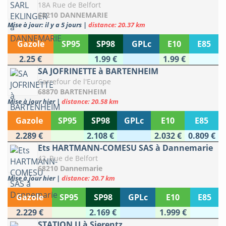
18A Rue de Belfort
68210 DANNEMARIE
Mise à jour: il y a 5 jours
|
distance: 20.37 km
Gazole
SP95
SP98
GPLc
E10
E85
2.25 €
1.99 €
1.99 €
SA JOFRINETTE à BARTENHEIM
Carrefour de l'Europe
68870 BARTENHEIM
Mise à jour hier
|
distance: 20.58 km
Gazole
SP95
SP98
GPLc
E10
E85
2.289 €
2.108 €
2.032 €
0.809 €
Ets HARTMANN-COMESU SAS à Dannemarie
42, Rue de Belfort
68210 Dannemarie
Mise à jour hier
|
distance: 20.7 km
Gazole
SP95
SP98
GPLc
E10
E85
2.229 €
2.169 €
1.999 €
STATION U à Sierentz