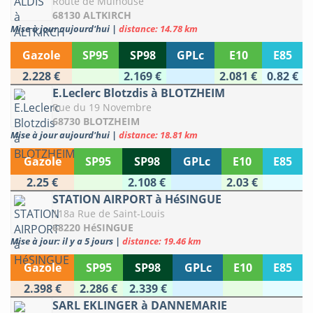
Route de Mulhouse
68130 ALTKIRCH
Mise à jour aujourd'hui
|
distance: 14.78 km
Gazole
SP95
SP98
GPLc
E10
E85
2.228 €
2.169 €
2.081 €
0.82 €
E.Leclerc Blotzdis à BLOTZHEIM
Rue du 19 Novembre
68730 BLOTZHEIM
Mise à jour aujourd'hui
|
distance: 18.81 km
Gazole
SP95
SP98
GPLc
E10
E85
2.25 €
2.108 €
2.03 €
STATION AIRPORT à HéSINGUE
118a Rue de Saint-Louis
68220 HéSINGUE
Mise à jour: il y a 5 jours
|
distance: 19.46 km
Gazole
SP95
SP98
GPLc
E10
E85
2.398 €
2.286 €
2.339 €
SARL EKLINGER à DANNEMARIE