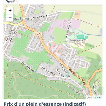
+
−
Leaflet
Prix d'un plein d'essence (indicatif)