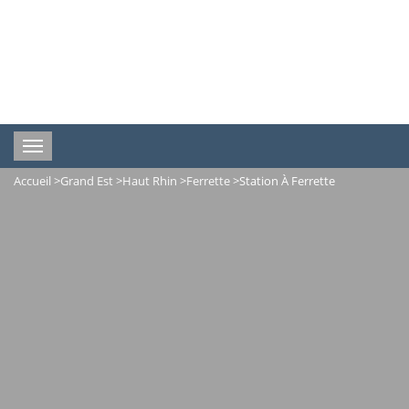
Toggle
navigation
Accueil
>
Grand Est
>
Haut Rhin
>
Ferrette
>
Station À Ferrette