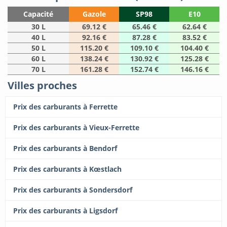
Capacité
Gazole
SP98
E10
30 L
69.12 €
65.46 €
62.64 €
40 L
92.16 €
87.28 €
83.52 €
50 L
115.20 €
109.10 €
104.40 €
60 L
138.24 €
130.92 €
125.28 €
70 L
161.28 €
152.74 €
146.16 €
Villes proches
Prix des carburants à Ferrette
Prix des carburants à Vieux-Ferrette
Prix des carburants à Bendorf
Prix des carburants à Kœstlach
Prix des carburants à Sondersdorf
Prix des carburants à Ligsdorf