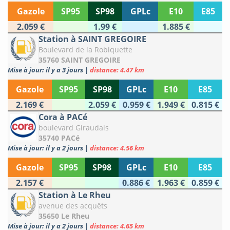
Gazole
SP95
SP98
GPLc
E10
E85
2.059 €
1.99 €
1.885 €
Station à SAINT GREGOIRE
Boulevard de la Robiquette
35760 SAINT GREGOIRE
Mise à jour: il y a 3 jours
|
distance: 4.47 km
Gazole
SP95
SP98
GPLc
E10
E85
2.169 €
2.059 €
0.959 €
1.949 €
0.815 €
Cora à PACé
boulevard Giraudais
35740 PACé
Mise à jour: il y a 2 jours
|
distance: 4.56 km
Gazole
SP95
SP98
GPLc
E10
E85
2.157 €
0.886 €
1.963 €
0.859 €
Station à Le Rheu
avenue des acquêts
35650 Le Rheu
Mise à jour: il y a 2 jours
|
distance: 4.65 km