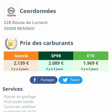
Coordonnées
228 Route de Lorient
35000
RENNES
Prix des carburants
Gazole
SP98
E10
2.139 €
2.089 €
1.969 €
il y a 2 jours
il y a 2 jours
il y a 2 jours
Partager
Tweet
Services
Station de gonflage
Piste poids lourds
Carburant additivé
Automate CB 24/24