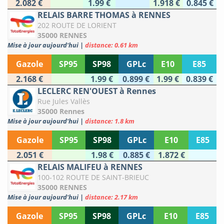
2.082 €
1.99 €
1.918 €
0.845 €
RELAIS BARRE THOMAS à RENNES
202 ROUTE DE LORIENT
35000 RENNES
Mise à jour aujourd'hui
|
distance: 0.61 km
Gazole
SP95
SP98
GPLc
E10
E85
2.168 €
1.99 €
0.899 €
1.99 €
0.839 €
LECLERC REN'OUEST à Rennes
Rue Jules Vallès
35000 Rennes
Mise à jour aujourd'hui
|
distance: 1.8 km
Gazole
SP95
SP98
GPLc
E10
E85
2.051 €
1.98 €
0.885 €
1.872 €
RELAIS MALIFEU à RENNES
100-102 ROUTE DE SAINT-BRIEUC
35000 RENNES
Mise à jour aujourd'hui
|
distance: 2.17 km
Gazole
SP95
SP98
GPLc
E10
E85