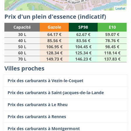
Leaflet
Prix d'un plein d'essence (indicatif)
Capacité
Gazole
SP98
E10
30 L
64.17 €
62.67 €
59.07 €
40 L
85.56 €
83.56 €
78.76 €
50 L
106.95 €
104.45 €
98.45 €
60 L
128.34 €
125.34 €
118.14 €
70 L
149.73 €
146.23 €
137.83 €
Villes proches
Prix des carburants à Vezin-le-Coquet
Prix des carburants à Saint-Jacques-de-la-Lande
Prix des carburants à Le Rheu
Prix des carburants à Rennes
Prix des carburants à Montgermont