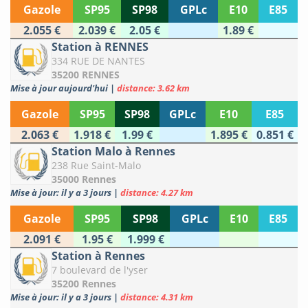
Gazole
SP95
SP98
GPLc
E10
E85
2.055 €
2.039 €
2.05 €
1.89 €
Station à RENNES
334 RUE DE NANTES
35200 RENNES
Mise à jour aujourd'hui
|
distance: 3.62 km
Gazole
SP95
SP98
GPLc
E10
E85
2.063 €
1.918 €
1.99 €
1.895 €
0.851 €
Station Malo à Rennes
238 Rue Saint-Malo
35000 Rennes
Mise à jour: il y a 3 jours
|
distance: 4.27 km
Gazole
SP95
SP98
GPLc
E10
E85
2.091 €
1.95 €
1.999 €
Station à Rennes
7 boulevard de l'yser
35200 Rennes
Mise à jour: il y a 3 jours
|
distance: 4.31 km