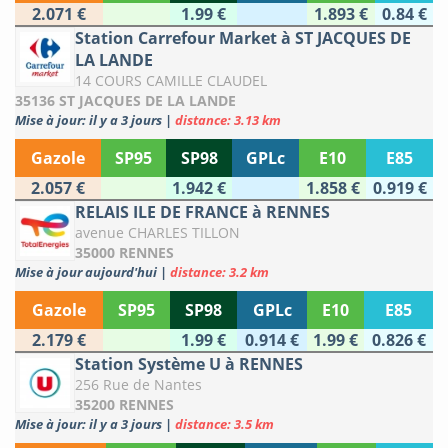
2.071 €
1.99 €
1.893 €
0.84 €
Station Carrefour Market à ST JACQUES DE
LA LANDE
14 COURS CAMILLE CLAUDEL
35136 ST JACQUES DE LA LANDE
Mise à jour: il y a 3 jours
|
distance: 3.13 km
Gazole
SP95
SP98
GPLc
E10
E85
2.057 €
1.942 €
1.858 €
0.919 €
RELAIS ILE DE FRANCE à RENNES
avenue CHARLES TILLON
35000 RENNES
Mise à jour aujourd'hui
|
distance: 3.2 km
Gazole
SP95
SP98
GPLc
E10
E85
2.179 €
1.99 €
0.914 €
1.99 €
0.826 €
Station Système U à RENNES
256 Rue de Nantes
35200 RENNES
Mise à jour: il y a 3 jours
|
distance: 3.5 km