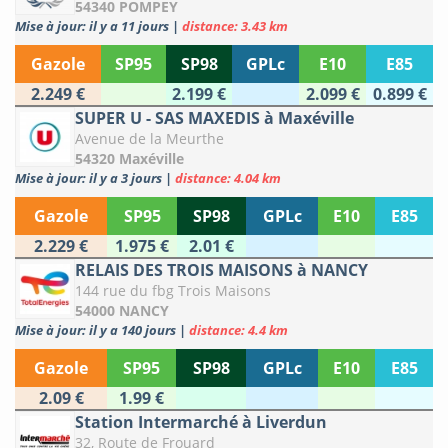
54340 POMPEY
Mise à jour: il y a 11 jours
|
distance: 3.43 km
Gazole
SP95
SP98
GPLc
E10
E85
2.249 €
2.199 €
2.099 €
0.899 €
SUPER U - SAS MAXEDIS à Maxéville
Avenue de la Meurthe
54320 Maxéville
Mise à jour: il y a 3 jours
|
distance: 4.04 km
Gazole
SP95
SP98
GPLc
E10
E85
2.229 €
1.975 €
2.01 €
RELAIS DES TROIS MAISONS à NANCY
144 rue du fbg Trois Maisons
54000 NANCY
Mise à jour: il y a 140 jours
|
distance: 4.4 km
Gazole
SP95
SP98
GPLc
E10
E85
2.09 €
1.99 €
Station Intermarché à Liverdun
32, Route de Frouard