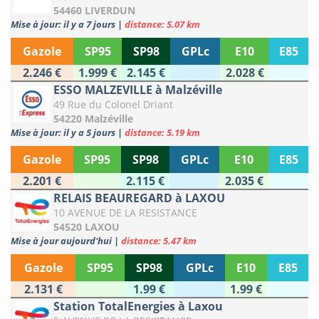
54460 LIVERDUN
Mise à jour: il y a 7 jours
|
distance: 5.07 km
Gazole
SP95
SP98
GPLc
E10
E85
2.246 €
1.999 €
2.145 €
2.028 €
ESSO MALZEVILLE à Malzéville
49 Rue du Colonel Driant
54220 Malzéville
Mise à jour: il y a 5 jours
|
distance: 5.19 km
Gazole
SP95
SP98
GPLc
E10
E85
2.201 €
2.115 €
2.035 €
RELAIS BEAUREGARD à LAXOU
10 AVENUE DE LA RESISTANCE
54520 LAXOU
Mise à jour aujourd'hui
|
distance: 5.47 km
Gazole
SP95
SP98
GPLc
E10
E85
2.131 €
1.99 €
1.99 €
Station TotalEnergies à Laxou