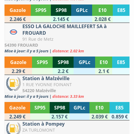
Gazole
SP95
SP98
GPLc
E10
E85
2.246 €
2.145 €
2.028 €
ESSO LA GALOCHE MAILLEFERT SA à
FROUARD
91 Rue de Metz
54390 FROUARD
Mise à jour: il y a 5 jours
|
distance: 2.02 km
Gazole
SP95
SP98
GPLc
E10
E85
2.29 €
2.2 €
2.1 €
Station à Malzéville
1 RUE YVONNE FOINANT
54220 Malzéville
Mise à jour: il y a 9 jours
|
distance: 3.33 km
Gazole
SP95
SP98
GPLc
E10
E85
2.249 €
2.157 €
2.039 €
0.859 €
Station à Pompey
ZA TURLOMONT