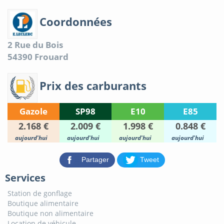
Coordonnées
2 Rue du Bois
54390
Frouard
Prix des carburants
Gazole
SP98
E10
E85
2.168 €
2.009 €
1.998 €
0.848 €
aujourd'hui
aujourd'hui
aujourd'hui
aujourd'hui
Partager
Tweet
Services
Station de gonflage
Boutique alimentaire
Boutique non alimentaire
Location de véhicule