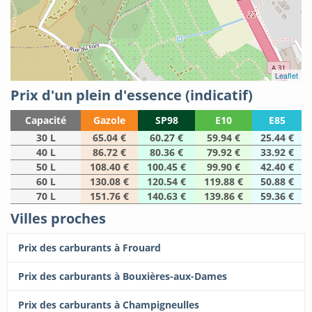
Leaflet
Prix d'un plein d'essence (indicatif)
Capacité
Gazole
SP98
E10
E85
30 L
65.04 €
60.27 €
59.94 €
25.44 €
40 L
86.72 €
80.36 €
79.92 €
33.92 €
50 L
108.40 €
100.45 €
99.90 €
42.40 €
60 L
130.08 €
120.54 €
119.88 €
50.88 €
70 L
151.76 €
140.63 €
139.86 €
59.36 €
Villes proches
Prix des carburants à Frouard
Prix des carburants à Bouxières-aux-Dames
Prix des carburants à Champigneulles