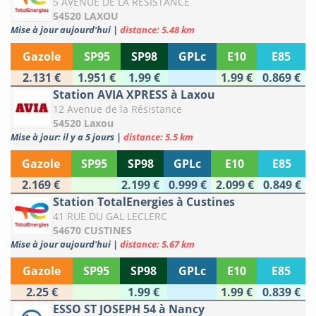
5 AVENUE DE LA RESISTANCE
54520 LAXOU
Mise à jour aujourd'hui
|
distance: 5.48 km
Gazole
SP95
SP98
GPLc
E10
E85
2.131 €
1.951 €
1.99 €
1.99 €
0.869 €
Station AVIA XPRESS à Laxou
12 Avenue de la Résistance
54520 Laxou
Mise à jour: il y a 5 jours
|
distance: 5.5 km
Gazole
SP95
SP98
GPLc
E10
E85
2.169 €
2.199 €
0.999 €
2.099 €
0.849 €
Station TotalEnergies à Custines
41 RUE DU GAL LECLERC
54670 CUSTINES
Mise à jour aujourd'hui
|
distance: 5.67 km
Gazole
SP95
SP98
GPLc
E10
E85
2.25 €
1.99 €
1.99 €
0.839 €
ESSO ST JOSEPH 54 à Nancy