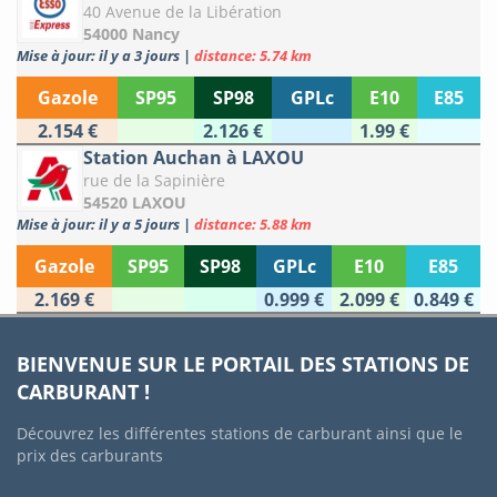
40 Avenue de la Libération
54000 Nancy
Mise à jour: il y a 3 jours
|
distance: 5.74 km
Gazole
SP95
SP98
GPLc
E10
E85
2.154 €
2.126 €
1.99 €
Station Auchan à LAXOU
rue de la Sapinière
54520 LAXOU
Mise à jour: il y a 5 jours
|
distance: 5.88 km
Gazole
SP95
SP98
GPLc
E10
E85
2.169 €
0.999 €
2.099 €
0.849 €
BIENVENUE SUR LE PORTAIL DES STATIONS DE
CARBURANT !
Découvrez les différentes stations de carburant ainsi que le
prix des carburants