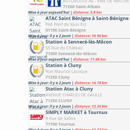
AUTOROUTE A6 - AIRE DE MACON 
71260 Saint-Albain
Mise à jour aujourd'hui
|
distance: 5.8 km
ATAC Saint Bénigne à Saint-Bénigne
PAE Pont de Vaux Est
01190 Saint-Bénigne
Mise à jour: il y a 2 jours
|
distance: 10.95 km
Station à Sennecé-lès-Mâcon
55 Rue du Château
71000 Sennecé-lès-Mâcon
Mise à jour aujourd'hui
|
distance: 11.06 km
Station à Cluny
Rue Maurice Lacoque
71250 Cluny
Mise à jour: il y a 2 jours
|
distance: 14.18 km
Station Atac à Cluny
AVENUE CHARLES DE GAULLE
71250 CLUNY
Mise à jour: il y a 2 jours
|
distance: 13.55 km
SIMPLY MARKET à Tournus
8 Rue de Saône
71700 Tournus
Mise à jour: il y a 3 jours
|
distance: 12.32 km