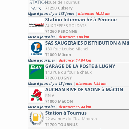
Route de Tournus
71290 Cuisery
Mise à jour: il y a 165 jours
|
distance: 16.22 km
Station Intermarché à Péronne
AUX TEPPES SOLDATS
71260 PERONNE
Mise à jour hier
|
distance: 3.08 km
SAS SAUGERAIES DISTRIBUTION à M
180 Rue Louise Michel
71000 Mâcon
Mise à jour hier
|
distance: 14.84 km
GARAGE DE LA POSTE à LUGNY
143 rue du four a chaux
71260 LUGNY
Mise à jour: il y a 15 jours
|
distance: 1.44 km
AUCHAN RIVE DE SAONE à MâCON
RN 6
71000 MâCON
Mise à jour hier
|
distance: 15.44 km
Station à Tournus
22 avenue du Clos Mouron
71700 TOURNUS