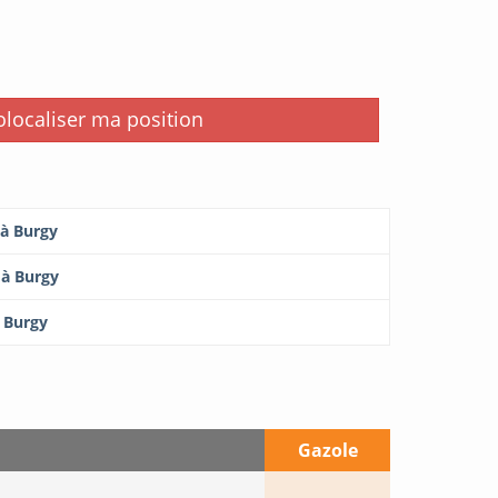
i
localiser ma position
 à Burgy
 à Burgy
à Burgy
Gazole