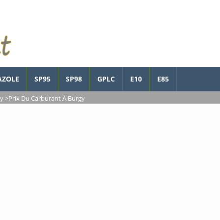
AZOLE
SP95
SP98
GPLC
E10
E85
y
>
Prix Du Carburant À Burgy