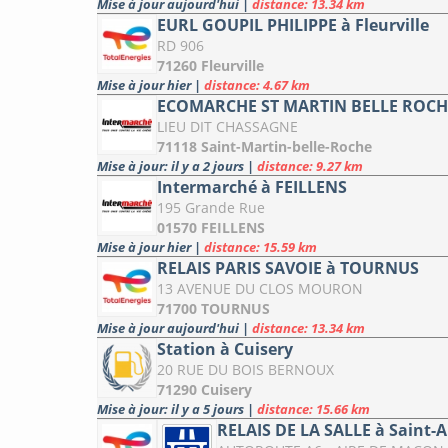
Mise à jour aujourd'hui
|
distance: 13.34 km
EURL GOUPIL PHILIPPE à Fleurville
RD 906
71260 Fleurville
Mise à jour hier
|
distance: 4.67 km
ECOMARCHE ST MARTIN BELLE ROCHE 
LIEU DIT CHASSAGNE
71118 Saint-Martin-belle-Roche
Mise à jour: il y a 2 jours
|
distance: 9.27 km
Intermarché à FEILLENS
195 Grande Rue
01570 FEILLENS
Mise à jour hier
|
distance: 15.59 km
RELAIS PARIS SAVOIE à TOURNUS
13 AVENUE DU CLOS MOURON
71700 TOURNUS
Mise à jour aujourd'hui
|
distance: 13.34 km
Station à Cuisery
20 RUE DU BOIS BERNOUX
71290 Cuisery
Mise à jour: il y a 5 jours
|
distance: 15.66 km
RELAIS DE LA SALLE à Saint-A