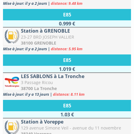
Mise à jour: il y a 2 jours
|
distance: 9.48 km
E85
0.999 €
Station à GRENOBLE
23-27 BRD JOSEPH VALLIER
38100 GRENOBLE
Mise à jour: il y a 2 jours
|
distance: 5.95 km
E85
1.019 €
LES SABLONS à La Tronche
3 Passage Ricou
38700 La Tronche
Mise à jour: il y a 13 jours
|
distance: 8.11 km
E85
1.03 €
Station à Voreppe
129 avenue Simone Veil - avenue du 11 novembre
38340 Voreppe