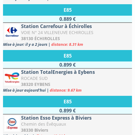
E85
0.889 €
Station Carrefour à Échirolles
VOIE N° 24 VILLENEUVE ECHIROLLES
38130 ÉCHIROLLES
Mise à jour: il y a 2 jours
|
distance: 8.31 km
E85
0.899 €
Station TotalEnergies à Eybens
ROCADE SUD
38320 EYBENS
Mise à jour aujourd'hui
|
distance: 9.67 km
E85
0.899 €
Station Esso Express à Biviers
Chemin des Évêquaux
38330 Biviers