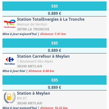
E85
0.889 €
Station TotalEnergies à La Tronche
Avenue de Verdun
38700 LA TRONCHE
Mise à jour aujourd'hui
|
distance: 7.91 km
E85
0.889 €
Station Carrefour à Meylan
1 Boulevard des Alpes
38240 MEYLAN
Mise à jour hier
|
distance: 8.66 km
E85
0.889 €
Station à Meylan
RN 87
38240 MEYLAN
Mise à jour aujourd'hui
|
distance: 10.22 km