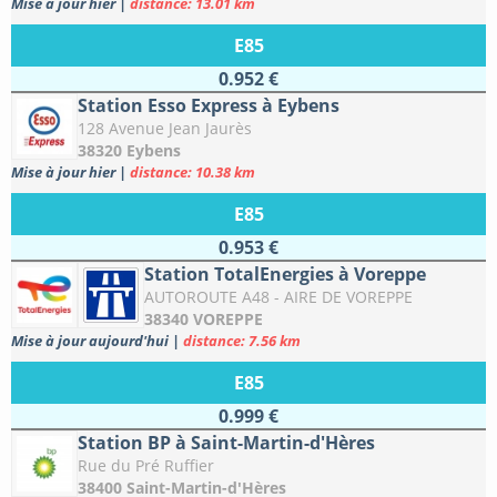
Mise à jour hier
|
distance: 13.01 km
E85
0.952 €
Station Esso Express à Eybens
128 Avenue Jean Jaurès
38320 Eybens
Mise à jour hier
|
distance: 10.38 km
E85
0.953 €
Station TotalEnergies à Voreppe
AUTOROUTE A48 - AIRE DE VOREPPE
38340 VOREPPE
Mise à jour aujourd'hui
|
distance: 7.56 km
E85
0.999 €
Station BP à Saint-Martin-d'Hères
Rue du Pré Ruffier
38400 Saint-Martin-d'Hères