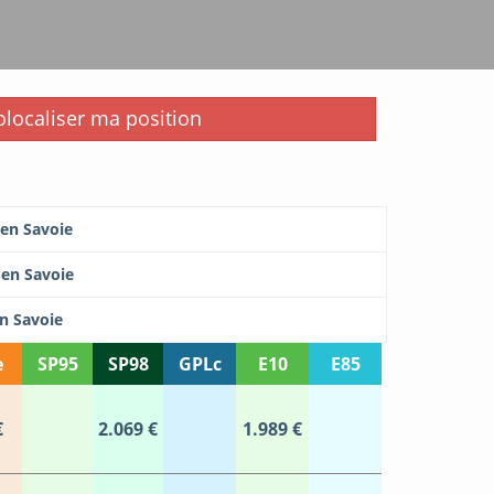
i
localiser ma position
 en Savoie
 en Savoie
en Savoie
e
SP95
SP98
GPLc
E10
E85
€
2.069 €
1.989 €