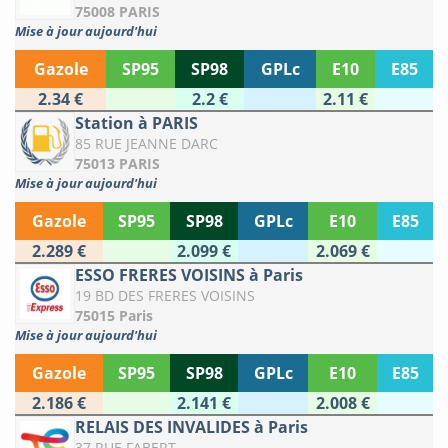
75008 PARIS
Mise à jour aujourd'hui
Gazole
SP95
SP98
GPLc
E10
E85
2.34 €
2.2 €
2.11 €
Station à PARIS
85 RUE JEANNE DARC
75013 PARIS
Mise à jour aujourd'hui
Gazole
SP95
SP98
GPLc
E10
E85
2.289 €
2.099 €
2.069 €
ESSO FRERES VOISINS à Paris
19 BD DES FRERES VOISINS
75015 Paris
Mise à jour aujourd'hui
Gazole
SP95
SP98
GPLc
E10
E85
2.186 €
2.141 €
2.008 €
RELAIS DES INVALIDES à Paris
37 RUE FABERT