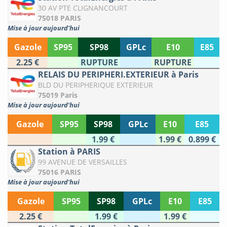
30 AV PTE CLIGNANCOURT
75018 PARIS
Mise à jour aujourd'hui
Gazole
SP95
SP98
GPLc
E10
E85
2.25 €
RUPTURE
RUPTURE
RELAIS DU PERIPHERI.EXTERIEUR à Paris
BLD DU PERIPHERIQUE EXTERIEUR
75019 Paris
Mise à jour aujourd'hui
Gazole
SP95
SP98
GPLc
E10
E85
1.99 €
1.99 €
0.899 €
Station à PARIS
99 AVENUE DE VERSAILLES
75016 PARIS
Mise à jour aujourd'hui
Gazole
SP95
SP98
GPLc
E10
E85
2.25 €
1.99 €
1.99 €