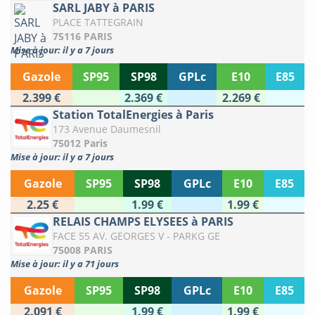
SARL JABY à PARIS
PLACE TATTEGRAIN
75116 PARIS
Mise à jour: il y a 7 jours
Gazole
SP95
SP98
GPLc
E10
E85
2.399 €
2.369 €
2.269 €
Station TotalEnergies à Paris
173 Avenue Daumesnil
75012 Paris
Mise à jour: il y a 7 jours
Gazole
SP95
SP98
GPLc
E10
E85
2.25 €
1.99 €
1.99 €
RELAIS CHAMPS ELYSEES à PARIS
FACE 55 AV. GEORGES V - PARKG GE
75008 PARIS
Mise à jour: il y a 71 jours
Gazole
SP95
SP98
GPLc
E10
E85
2.091 €
1.99 €
1.99 €