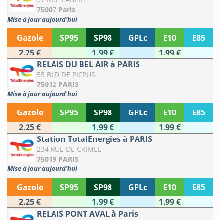
75007 Paris
Mise à jour aujourd'hui
Gazole
SP95
SP98
GPLc
E10
E85
2.25 €
1.99 €
1.99 €
RELAIS DU BEL AIR à PARIS
55 BLD DE PICPUS
75012 PARIS
Mise à jour aujourd'hui
Gazole
SP95
SP98
GPLc
E10
E85
2.25 €
1.99 €
1.99 €
Station TotalEnergies à PARIS
234 RUE DE CRIMEE
75019 PARIS
Mise à jour aujourd'hui
Gazole
SP95
SP98
GPLc
E10
E85
2.25 €
1.99 €
1.99 €
RELAIS PONT AVAL à Paris