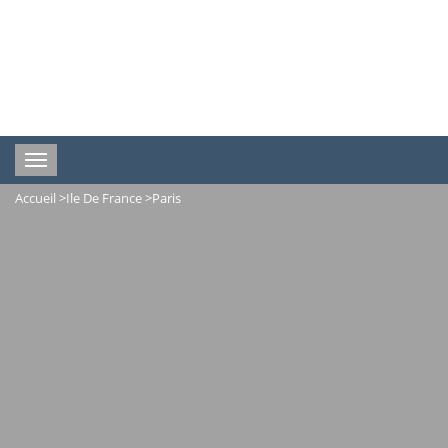
Toggle
navigation
Accueil
>
Ile De France
>
Paris