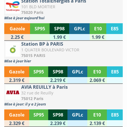
Station TotalEnergies à Paris
101 BLD MORTIER
75020 Paris
Mise à jour aujourd'hui
Gazole
SP95
SP98
GPLc
E10
E85
2.25 €
1.99 €
1.99 €
Station BP à PARIS
1 QUATER BOULEVARD VICTOR
75015 PARIS
Mise à jour hier
Gazole
SP95
SP98
GPLc
E10
E85
2.319 €
2.219 €
2.069 €
AVIA REUILLY à Paris
32 rue de Reuilly
75012 Paris
Mise à jour: il y a 2 jours
Gazole
SP95
SP98
GPLc
E10
E85
2.329 €
2.239 €
2.139 €