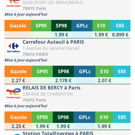
QUAI D'ISSY LES MOULINEAUX
75015 Paris
Mise à jour aujourd'hui
Gazole
SP95
SP98
GPLc
E10
E85
1.99 €
1.99 €
0.899 €
Carrefour Auteuil à PARIS
1 Avenue du Général Sarrail
75016 PARIS
Mise à jour aujourd'hui
Gazole
SP95
SP98
GPLc
E10
E85
2.27 €
2.178 €
2.07 €
RELAIS DE BERCY à Paris
238 RUE DE CHARENTON
75012 Paris
Mise à jour aujourd'hui
Gazole
SP95
SP98
GPLc
E10
E85
2.25 €
1.99 €
1.99 €
1.99 €
Station TotalEnergies à PARIS