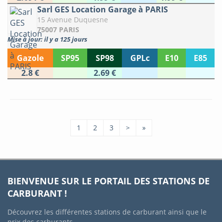
Sarl GES Location Garage à PARIS
15 Avenue Duquesne
75007 PARIS
Mise à jour: il y a 125 jours
Gazole
SP95
SP98
GPLc
E10
E85
2.8 €
2.69 €
1
2
3
>
»
BIENVENUE SUR LE PORTAIL DES STATIONS DE
CARBURANT !
Découvrez les différentes stations de carburant ainsi que le
prix des carburants