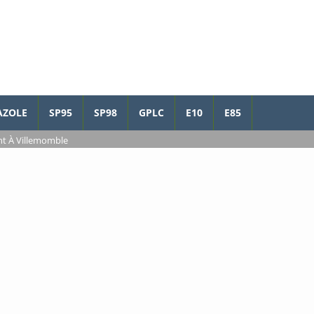
AZOLE
SP95
SP98
GPLC
E10
E85
nt À Villemomble