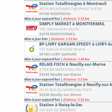
Station TotalEnergies à Montreuil
48-54 BOULEVARD THEOPHILE SUEUR
93100 MONTREUIL
Mise à jour aujourd'hui
|
distance: 3.33 km
SIMPLY MARKET à MONTFERMEIL
186, avenue jean-jaurès
93370 MONTFERMEIL
Mise à jour hier
|
distance: 3.33 km
BP LIVRY GARGAN SPEEDY à LIVRY-
137 Avenue Aristide Briand
93190 LIVRY-GARGAN
Mise à jour aujourd'hui
|
distance: 3.48 km
RELAIS FOCH à Neuilly-sur-Marne
9 TER BD MARECHAL FOCH
93330 Neuilly-sur-Marne
Mise à jour aujourd'hui
|
distance: 3.5 km
Station TotalEnergies à Neuilly-sur
29-33 BLD DU MARECHAL FOCH
93330 Neuilly-sur-Marne
Mise à jour aujourd'hui
|
distance: 3.52 km
Station à Noisy-le-Sec
107 RUE DE BREMENT