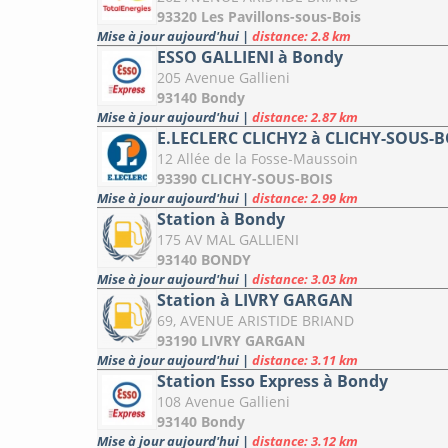
93320 Les Pavillons-sous-Bois
Mise à jour aujourd'hui
|
distance: 2.8 km
ESSO GALLIENI à Bondy
205 Avenue Gallieni
93140 Bondy
Mise à jour aujourd'hui
|
distance: 2.87 km
E.LECLERC CLICHY2 à CLICHY-SOUS-B
12 Allée de la Fosse-Maussoin
93390 CLICHY-SOUS-BOIS
Mise à jour aujourd'hui
|
distance: 2.99 km
Station à Bondy
175 AV MAL GALLIENI
93140 BONDY
Mise à jour aujourd'hui
|
distance: 3.03 km
Station à LIVRY GARGAN
69, AVENUE ARISTIDE BRIAND
93190 LIVRY GARGAN
Mise à jour aujourd'hui
|
distance: 3.11 km
Station Esso Express à Bondy
108 Avenue Gallieni
93140 Bondy
Mise à jour aujourd'hui
|
distance: 3.12 km