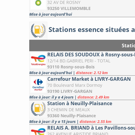
32 AV DE ROSNY
93250 VILLEMOMBLE
Mise à jour aujourd'hui
Stations essence situées a
Stati
RELAIS DES SOUDOUX à Rosny-sous-
12/14 BD.GABRIEL PERI - TOTAL
93110 Rosny-sous-Bois
Mise à jour aujourd'hui
|
distance: 2.12 km
Carrefour Market à LIVRY-GARGAN
70 Boulevard Marx Dormoy
93190 LIVRY-GARGAN
Mise à jour: il y a 4 jours
|
distance: 2.49 km
Station à Neuilly-Plaisance
3 CHEMIN DE MEAUX
93360 Neuilly-Plaisance
Mise à jour: il y a 15 jours
|
distance: 2.55 km
RELAIS A. BRIAND à Les Pavillons-so
262 AVENUE ARISTIDE BRIAND