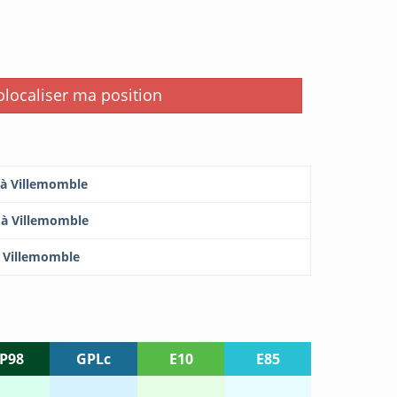
i
localiser ma position
 à Villemomble
 à Villemomble
à Villemomble
P98
GPLc
E10
E85