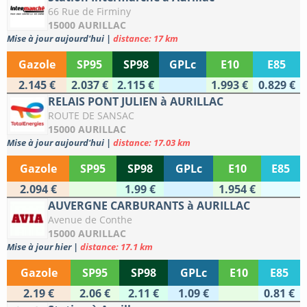
66 Rue de Firminy
15000 AURILLAC
Mise à jour aujourd'hui
|
distance: 17 km
Gazole
SP95
SP98
GPLc
E10
E85
2.145 €
2.037 €
2.115 €
1.993 €
0.829 €
RELAIS PONT JULIEN à AURILLAC
ROUTE DE SANSAC
15000 AURILLAC
Mise à jour aujourd'hui
|
distance: 17.03 km
Gazole
SP95
SP98
GPLc
E10
E85
2.094 €
1.99 €
1.954 €
AUVERGNE CARBURANTS à AURILLAC
Avenue de Conthe
15000 AURILLAC
Mise à jour hier
|
distance: 17.1 km
Gazole
SP95
SP98
GPLc
E10
E85
2.19 €
2.06 €
2.11 €
1.09 €
0.81 €