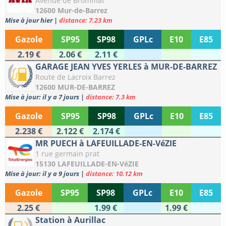
Avenue de Brommat
12600 Mur-de-Barrez
Mise à jour hier
|
distance: 7.23 km
Gazole
SP95
SP98
GPLc
E10
E85
2.19 €
2.06 €
2.11 €
GARAGE JEAN YVES YERLES à MUR-DE-BARREZ
Route de Lacroix Barrez
12600 MUR-DE-BARREZ
Mise à jour: il y a 7 jours
|
distance: 7.3 km
Gazole
SP95
SP98
GPLc
E10
E85
2.238 €
2.122 €
2.174 €
MR PUECH à LAFEUILLADE-EN-VéZIE
1 rue germain prat
15130 LAFEUILLADE-EN-VéZIE
Mise à jour: il y a 9 jours
|
distance: 10.12 km
Gazole
SP95
SP98
GPLc
E10
E85
2.25 €
1.99 €
1.99 €
Station à Aurillac