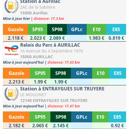
Station à Aurillac
ZAC de la Sablière
15000 Aurillac
Mise à jour hier
|
distance: 17.3 km
Gazole
SP95
SP98
GPLc
E10
E85
2.118 €
2.023 €
2.089 €
1.983 €
0.819 €
Relais du Parc à AURILLAC
16 Avenue du 4 Septembre 1870
15000 AURILLAC
Mise à jour aujourd'hui
|
distance: 17.43 km
Gazole
SP95
SP98
GPLc
E10
E85
2.213 €
1.99 €
1.99 €
Station à ENTRAYGUES SUR TRUYERE
LE MOULINET
12140 ENTRAYGUES SUR TRUYERE
Mise à jour aujourd'hui
|
distance: 17.47 km
Gazole
SP95
SP98
GPLc
E10
E85
2.182 €
2.065 €
2.145 €
0.92 €