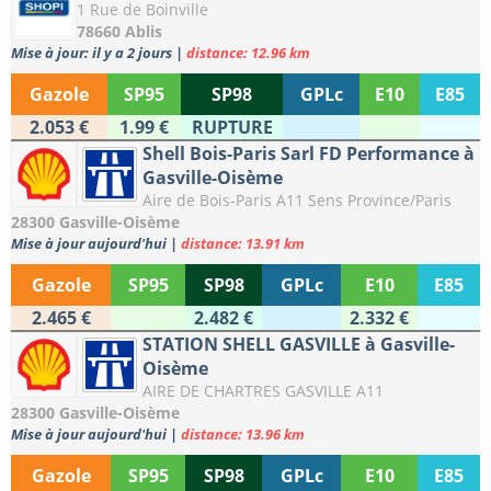
1 Rue de Boinville
78660 Ablis
Mise à jour: il y a 2 jours
|
distance: 12.96 km
Gazole
SP95
SP98
GPLc
E10
E85
2.053 €
1.99 €
RUPTURE
Shell Bois-Paris Sarl FD Performance à
Gasville-Oisème
Aire de Bois-Paris A11 Sens Province/Paris
28300 Gasville-Oisème
Mise à jour aujourd'hui
|
distance: 13.91 km
Gazole
SP95
SP98
GPLc
E10
E85
2.465 €
2.482 €
2.332 €
STATION SHELL GASVILLE à Gasville-
Oisème
AIRE DE CHARTRES GASVILLE A11
28300 Gasville-Oisème
Mise à jour aujourd'hui
|
distance: 13.96 km
Gazole
SP95
SP98
GPLc
E10
E85