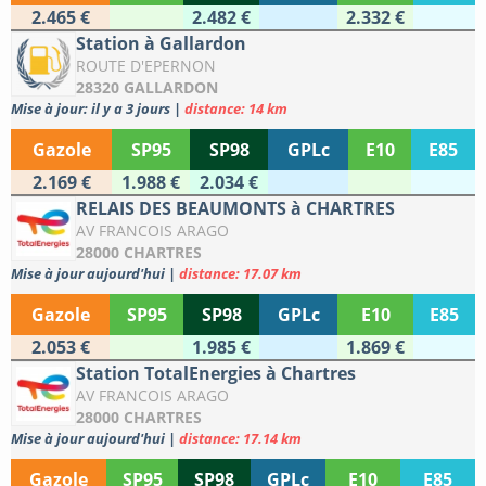
2.465 €
2.482 €
2.332 €
Station à Gallardon
ROUTE D'EPERNON
28320 GALLARDON
Mise à jour: il y a 3 jours
|
distance: 14 km
Gazole
SP95
SP98
GPLc
E10
E85
2.169 €
1.988 €
2.034 €
RELAIS DES BEAUMONTS à CHARTRES
AV FRANCOIS ARAGO
28000 CHARTRES
Mise à jour aujourd'hui
|
distance: 17.07 km
Gazole
SP95
SP98
GPLc
E10
E85
2.053 €
1.985 €
1.869 €
Station TotalEnergies à Chartres
AV FRANCOIS ARAGO
28000 CHARTRES
Mise à jour aujourd'hui
|
distance: 17.14 km
Gazole
SP95
SP98
GPLc
E10
E85