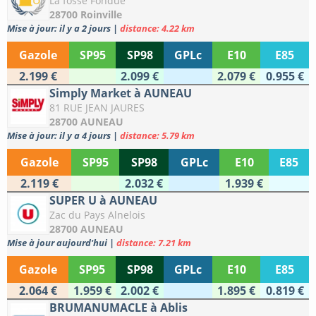
La fosse Fondue
28700 Roinville
Mise à jour: il y a 2 jours
|
distance: 4.22 km
Gazole
SP95
SP98
GPLc
E10
E85
2.199 €
2.099 €
2.079 €
0.955 €
Simply Market à AUNEAU
81 RUE JEAN JAURES
28700 AUNEAU
Mise à jour: il y a 4 jours
|
distance: 5.79 km
Gazole
SP95
SP98
GPLc
E10
E85
2.119 €
2.032 €
1.939 €
SUPER U à AUNEAU
Zac du Pays Alnelois
28700 AUNEAU
Mise à jour aujourd'hui
|
distance: 7.21 km
Gazole
SP95
SP98
GPLc
E10
E85
2.064 €
1.959 €
2.002 €
1.895 €
0.819 €
BRUMANUMACLE à Ablis