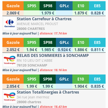
Gazole
SP95
SP98
GPLc
E10
E85
2.069 €
1.979 €
1.879 €
0.828 €
Station Carrefour à Chartres
AVENUE MARCEL PROUST
28000 CHARTRES
Mise à jour aujourd'hui
|
distance: 17.74 km
Gazole
SP95
SP98
GPLc
E10
E85
2.052 €
1.94 €
1.985 €
0.924 €
1.886 €
0.811 €
RELAIS DES SOMMIERES à SONCHAMP
RN 10 LIEU DIT L'ABBE
78120 SONCHAMP
Mise à jour aujourd'hui
|
distance: 18.16 km
Gazole
SP95
SP98
GPLc
E10
E85
2.054 €
1.99 €
1.99 €
1.904 €
0.835 €
Station TotalEnergies à Chartres
34 rue jean mermoz
28000 chartres
Mise à jour aujourd'hui
|
distance: 18.43 km