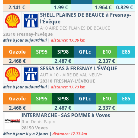
2.141 €
1.99 €
1.964 €
0.829 €
SHELL PLAINES DE BEAUCE à Fresnay-
l'Évêque
A10 AIRE DES PLAINES DE BEAUCE
28310 Fresnay-l'Évêque
Mise à jour aujourd'hui
|
distance: 17.36 km
Gazole
SP95
SP98
GPLc
E10
E85
2.468 €
2.487 €
2.337 €
SESSA SAS à FRESNAY-L'ÉVêQUE
AUT A 10 - AIRE DE VAL NEUVY
28310 FRESNAY-L'ÉVêQUE
Mise à jour aujourd'hui
|
distance: 17.73 km
Gazole
SP95
SP98
GPLc
E10
E85
2.468 €
2.487 €
2.337 €
INTERMARCHE - SAS POMME à Voves
Rue Denis Papin
28150 Voves
Mise à jour: il y a 2 jours
|
distance: 17.73 km