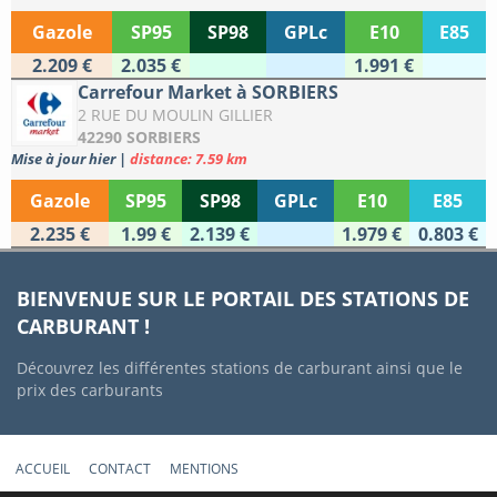
Gazole
SP95
SP98
GPLc
E10
E85
2.209 €
2.035 €
1.991 €
Carrefour Market à SORBIERS
2 RUE DU MOULIN GILLIER
42290 SORBIERS
Mise à jour hier
|
distance: 7.59 km
Gazole
SP95
SP98
GPLc
E10
E85
2.235 €
1.99 €
2.139 €
1.979 €
0.803 €
BIENVENUE SUR LE PORTAIL DES STATIONS DE
CARBURANT !
Découvrez les différentes stations de carburant ainsi que le
prix des carburants
ACCUEIL
CONTACT
MENTIONS