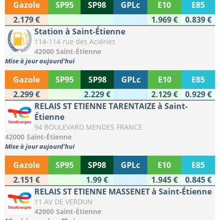
Gazole
SP95
SP98
GPLc
E10
E85
2.179 €
1.969 €
0.839 €
Station à Saint-Étienne
114-114 rue des Aciéries
42000 Saint-Étienne
Mise à jour aujourd'hui
Gazole
SP95
SP98
GPLc
E10
E85
2.299 €
2.229 €
2.129 €
0.929 €
RELAIS ST ETIENNE TARENTAIZE à Saint-
Étienne
94 BOULEVARD MENDES FRANCE
42000 Saint-Étienne
Mise à jour aujourd'hui
Gazole
SP95
SP98
GPLc
E10
E85
2.151 €
1.99 €
1.945 €
0.845 €
RELAIS ST ETIENNE MASSENET à Saint-Étienne
11 AV DE VERDUN
42000 Saint-Étienne