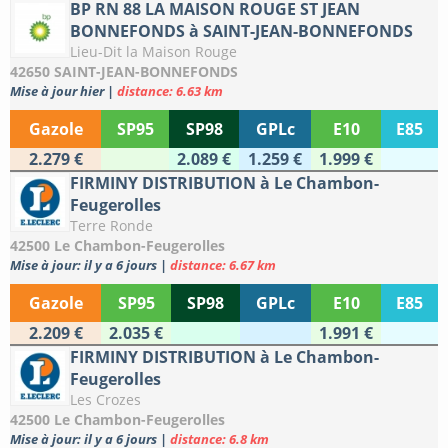
BP RN 88 LA MAISON ROUGE ST JEAN
BONNEFONDS à SAINT-JEAN-BONNEFONDS
Lieu-Dit la Maison Rouge
42650 SAINT-JEAN-BONNEFONDS
Mise à jour hier
|
distance: 6.63 km
Gazole
SP95
SP98
GPLc
E10
E85
2.279 €
2.089 €
1.259 €
1.999 €
FIRMINY DISTRIBUTION à Le Chambon-
Feugerolles
Terre Ronde
42500 Le Chambon-Feugerolles
Mise à jour: il y a 6 jours
|
distance: 6.67 km
Gazole
SP95
SP98
GPLc
E10
E85
2.209 €
2.035 €
1.991 €
FIRMINY DISTRIBUTION à Le Chambon-
Feugerolles
Les Crozes
42500 Le Chambon-Feugerolles
Mise à jour: il y a 6 jours
|
distance: 6.8 km