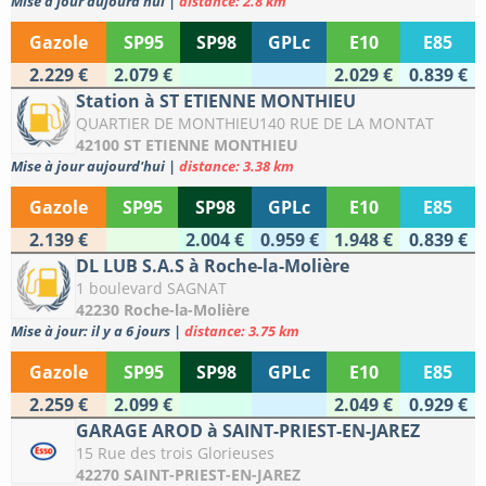
Mise à jour aujourd'hui
|
distance: 2.8 km
Gazole
SP95
SP98
GPLc
E10
E85
2.229 €
2.079 €
2.029 €
0.839 €
Station à ST ETIENNE MONTHIEU
QUARTIER DE MONTHIEU140 RUE DE LA MONTAT
42100 ST ETIENNE MONTHIEU
Mise à jour aujourd'hui
|
distance: 3.38 km
Gazole
SP95
SP98
GPLc
E10
E85
2.139 €
2.004 €
0.959 €
1.948 €
0.839 €
DL LUB S.A.S à Roche-la-Molière
1 boulevard SAGNAT
42230 Roche-la-Molière
Mise à jour: il y a 6 jours
|
distance: 3.75 km
Gazole
SP95
SP98
GPLc
E10
E85
2.259 €
2.099 €
2.049 €
0.929 €
GARAGE AROD à SAINT-PRIEST-EN-JAREZ
15 Rue des trois Glorieuses
42270 SAINT-PRIEST-EN-JAREZ