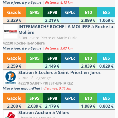
Mise à jour: il y a 6 jours
|
distance: 4.13 km
Gazole
SP95
SP98
GPLc
E10
E85
2.329 €
2.219 €
2.099 €
1.069 €
INTERMARCHE ROCHE LA MOLIERE à Roche-la-
Molière
3 Boulevard Pierre et Marie Curie
42230 Roche-la-Molière
Mise à jour: il y a 6 jours
|
distance: 5.07 km
Gazole
SP95
SP98
GPLc
E10
E85
2.259 €
2.149 €
2.039 €
0.829 €
Station E.Leclerc à Saint-Priest-en-Jarez
2 Rue Lé Lagrange
42270 SAINT-PRIEST-EN-JAREZ
Mise à jour aujourd'hui
|
distance: 5.11 km
Gazole
SP95
SP98
GPLc
E10
E85
2.208 €
2.039 €
2.179 €
1.989 €
0.802 €
Station Auchan à Villars
Chemin de Montravel