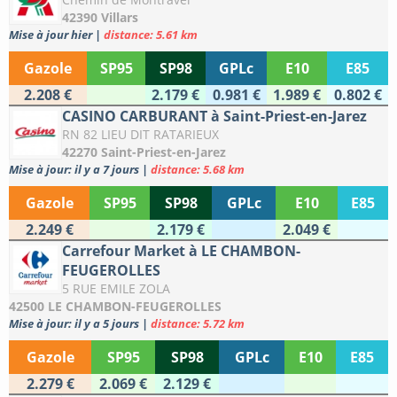
42390 Villars
Mise à jour hier
|
distance: 5.61 km
Gazole
SP95
SP98
GPLc
E10
E85
2.208 €
2.179 €
0.981 €
1.989 €
0.802 €
CASINO CARBURANT à Saint-Priest-en-Jarez
RN 82 LIEU DIT RATARIEUX
42270 Saint-Priest-en-Jarez
Mise à jour: il y a 7 jours
|
distance: 5.68 km
Gazole
SP95
SP98
GPLc
E10
E85
2.249 €
2.179 €
2.049 €
Carrefour Market à LE CHAMBON-
FEUGEROLLES
5 RUE EMILE ZOLA
42500 LE CHAMBON-FEUGEROLLES
Mise à jour: il y a 5 jours
|
distance: 5.72 km
Gazole
SP95
SP98
GPLc
E10
E85
2.279 €
2.069 €
2.129 €