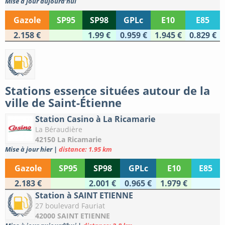
Mise à jour aujourd'hui
Gazole
SP95
SP98
GPLc
E10
E85
2.158 €
1.99 €
0.959 €
1.945 €
0.829 €
Stations essence situées autour de la
ville de Saint-Étienne
Station Casino à La Ricamarie
La Béraudière
42150 La Ricamarie
Mise à jour hier
|
distance: 1.95 km
Gazole
SP95
SP98
GPLc
E10
E85
2.183 €
2.001 €
0.965 €
1.979 €
Station à SAINT ETIENNE
27 boulevard Fauriat
42000 SAINT ETIENNE