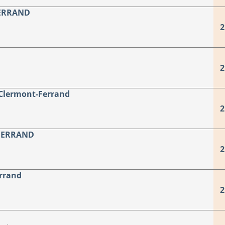
FERRAND
2
2
Clermont-Ferrand
2
-FERRAND
2
rrand
2