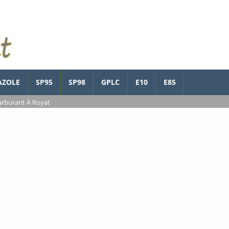
AZOLE
SP95
SP98
GPLC
E10
E85
arburant À Royat