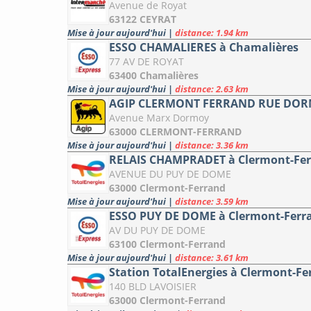
Avenue de Royat
63122 CEYRAT
Mise à jour aujourd'hui
|
distance: 1.94 km
ESSO CHAMALIERES à Chamalières
77 AV DE ROYAT
63400 Chamalières
Mise à jour aujourd'hui
|
distance: 2.63 km
AGIP CLERMONT FERRAND RUE DO
Avenue Marx Dormoy
63000 CLERMONT-FERRAND
Mise à jour aujourd'hui
|
distance: 3.36 km
RELAIS CHAMPRADET à Clermont-Fe
AVENUE DU PUY DE DOME
63000 Clermont-Ferrand
Mise à jour aujourd'hui
|
distance: 3.59 km
ESSO PUY DE DOME à Clermont-Ferr
AV DU PUY DE DOME
63100 Clermont-Ferrand
Mise à jour aujourd'hui
|
distance: 3.61 km
Station TotalEnergies à Clermont-Fe
140 BLD LAVOISIER
63000 Clermont-Ferrand