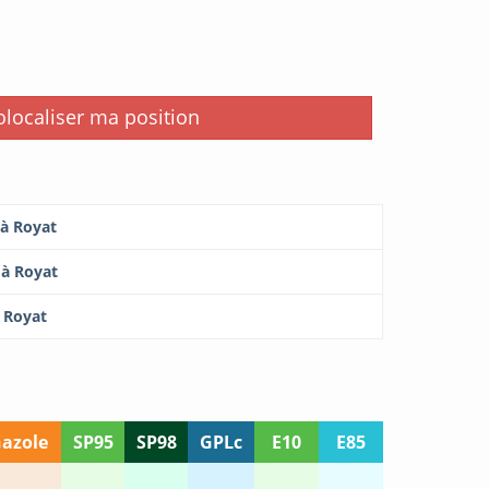
i
localiser ma position
 à Royat
 à Royat
à Royat
azole
SP95
SP98
GPLc
E10
E85