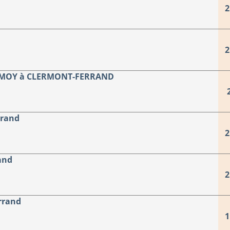
2
2
RMOY à CLERMONT-FERRAND
rrand
2
and
2
rrand
1