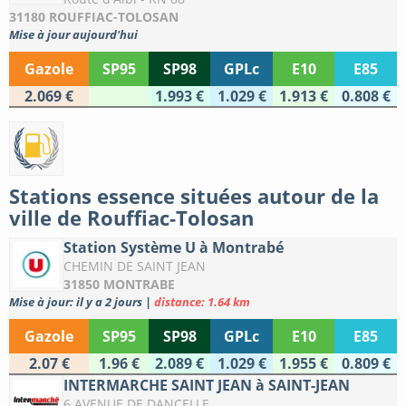
31180 ROUFFIAC-TOLOSAN
Mise à jour aujourd'hui
Gazole
SP95
SP98
GPLc
E10
E85
2.069 €
1.993 €
1.029 €
1.913 €
0.808 €
Stations essence situées autour de la
ville de Rouffiac-Tolosan
Station Système U à Montrabé
CHEMIN DE SAINT JEAN
31850 MONTRABE
Mise à jour: il y a 2 jours
|
distance: 1.64 km
Gazole
SP95
SP98
GPLc
E10
E85
2.07 €
1.96 €
2.089 €
1.029 €
1.955 €
0.809 €
INTERMARCHE SAINT JEAN à SAINT-JEAN
6 AVENUE DE DANCELLE