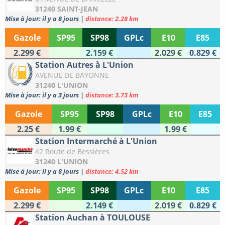
31240 SAINT-JEAN
Mise à jour: il y a 8 jours
|
distance: 2.28 km
Gazole
SP95
SP98
GPLc
E10
E85
2.299 €
2.159 €
2.029 €
0.829 €
Station Autres à L'Union
AVENUE DE BAYONNE
31240 L'UNION
Mise à jour: il y a 3 jours
|
distance: 3.73 km
Gazole
SP95
SP98
GPLc
E10
E85
2.25 €
1.99 €
1.99 €
Station Intermarché à L'Union
42 Route de Bessières
31240 L'UNION
Mise à jour: il y a 8 jours
|
distance: 4.52 km
Gazole
SP95
SP98
GPLc
E10
E85
2.299 €
2.149 €
2.019 €
0.829 €
Station Auchan à TOULOUSE