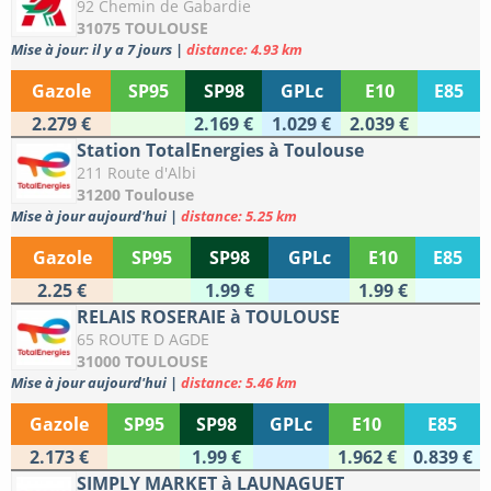
92 Chemin de Gabardie
31075 TOULOUSE
Mise à jour: il y a 7 jours
|
distance: 4.93 km
Gazole
SP95
SP98
GPLc
E10
E85
2.279 €
2.169 €
1.029 €
2.039 €
Station TotalEnergies à Toulouse
211 Route d'Albi
31200 Toulouse
Mise à jour aujourd'hui
|
distance: 5.25 km
Gazole
SP95
SP98
GPLc
E10
E85
2.25 €
1.99 €
1.99 €
RELAIS ROSERAIE à TOULOUSE
65 ROUTE D AGDE
31000 TOULOUSE
Mise à jour aujourd'hui
|
distance: 5.46 km
Gazole
SP95
SP98
GPLc
E10
E85
2.173 €
1.99 €
1.962 €
0.839 €
SIMPLY MARKET à LAUNAGUET