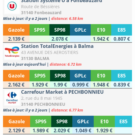
Station Système U à Fonbeauzard
Route de Béssières
31140 Fonbeauzard
Mise à jour: il y a 2 jours
|
distance: 6.58 km
Gazole
SP95
SP98
GPLc
E10
E85
2.139 €
2.078 €
1.942 €
0.807 €
Station TotalEnergies à Balma
43 AVENUE DES AEROSTIERS
31130 BALMA
Mise à jour aujourd'hui
|
distance: 6.72 km
Gazole
SP95
SP98
GPLc
E10
E85
2.162 €
1.929 €
1.99 €
0.999 €
1.948 €
0.839 €
Carrefour Market à PECHBONNIEU
2, rue du 8 mai 1945
31140 PECHBONNIEU
Mise à jour: il y a 2 jours
|
distance: 6.77 km
Gazole
SP95
SP98
GPLc
E10
E85
2.129 €
1.989 €
2.029 €
1.049 €
1.929 €