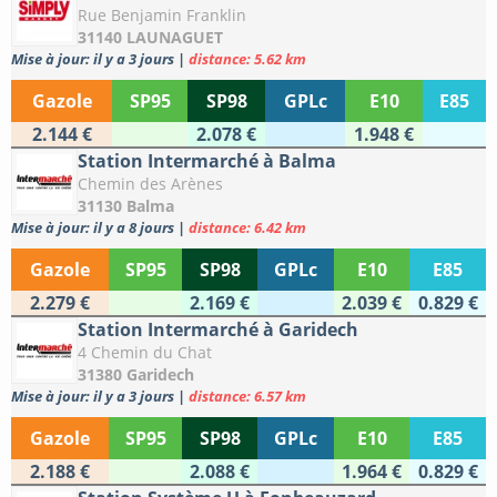
Rue Benjamin Franklin
31140 LAUNAGUET
Mise à jour: il y a 3 jours
|
distance: 5.62 km
Gazole
SP95
SP98
GPLc
E10
E85
2.144 €
2.078 €
1.948 €
Station Intermarché à Balma
Chemin des Arènes
31130 Balma
Mise à jour: il y a 8 jours
|
distance: 6.42 km
Gazole
SP95
SP98
GPLc
E10
E85
2.279 €
2.169 €
2.039 €
0.829 €
Station Intermarché à Garidech
4 Chemin du Chat
31380 Garidech
Mise à jour: il y a 3 jours
|
distance: 6.57 km
Gazole
SP95
SP98
GPLc
E10
E85
2.188 €
2.088 €
1.964 €
0.829 €