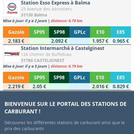
Station Esso Express à Balma
23 Avenue des Aérostiers
31130 Balma
Mise à jour: il y a 2 jours
|
distance: 6.78 km
Gazole
SP95
SP98
GPLc
E10
E85
2.183 €
2.092 €
1.957 €
0.965 €
Station Intermarché à Castelginest
126 chemin de Buffebiau
31780 CASTELGINEST
Mise à jour: il y a 5 jours
|
distance: 6.79 km
Gazole
SP95
SP98
GPLc
E10
E85
2.219 €
2.05 €
2.016 €
0.829 €
BIENVENUE SUR LE PORTAIL DES STATIONS DE
CARBURANT !
Découvrez les différentes stations de carburant ainsi que le
prix des carburants