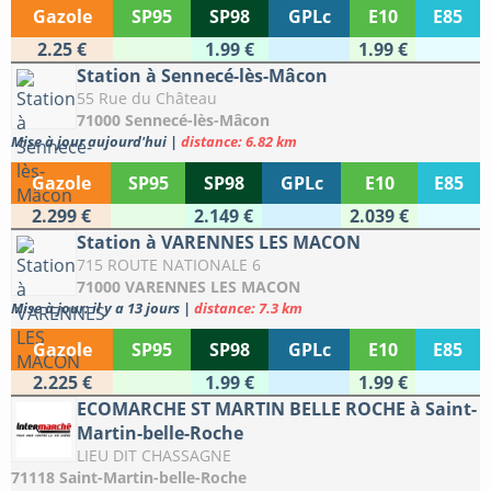
Gazole
SP95
SP98
GPLc
E10
E85
2.25 €
1.99 €
1.99 €
Station à Sennecé-lès-Mâcon
55 Rue du Château
71000 Sennecé-lès-Mâcon
Mise à jour aujourd'hui
|
distance: 6.82 km
Gazole
SP95
SP98
GPLc
E10
E85
2.299 €
2.149 €
2.039 €
Station à VARENNES LES MACON
715 ROUTE NATIONALE 6
71000 VARENNES LES MACON
Mise à jour: il y a 13 jours
|
distance: 7.3 km
Gazole
SP95
SP98
GPLc
E10
E85
2.225 €
1.99 €
1.99 €
ECOMARCHE ST MARTIN BELLE ROCHE à Saint-
Martin-belle-Roche
LIEU DIT CHASSAGNE
71118 Saint-Martin-belle-Roche