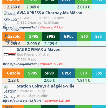
2.269 €
2.069 €
2.019 €
AVIA XPRESS à Charnay-lès-Mâcon
60, Grande Rue de la Coupée
71850 Charnay-lès-Mâcon
Mise à jour aujourd'hui
|
distance: 4.9 km
Gazole
SP95
SP98
GPLc
E10
E85
2.259 €
2.099 €
2.129 €
SAS ROPIMAX à Mâcon
Rue Frédéric Mistral
71000 Mâcon
Mise à jour aujourd'hui
|
distance: 5.2 km
Gazole
SP95
SP98
GPLc
E10
E85
2.23 €
2.06 €
1.914 €
Station Colruyt à Bâgé-la-Ville
1 Route du Bourg
01380 Bâgé-la-Ville
Mise à jour: il y a 163 jours
|
distance: 5.21 km