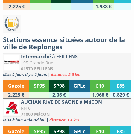
2.225 €
1.988 €
Stations essence situées autour de la
ville de Replonges
Intermarché à FEILLENS
195 Grande Rue
01570 FEILLENS
Mise à jour: il y a 2 jours
|
distance: 2.5 km
Gazole
SP95
SP98
GPLc
E10
E85
2.225 €
2.06 €
1.968 €
0.829 €
AUCHAN RIVE DE SAONE à MâCON
RN 6
71000 MâCON
Mise à jour aujourd'hui
|
distance: 3.4 km
Gazole
SP95
SP98
GPLc
E10
E85