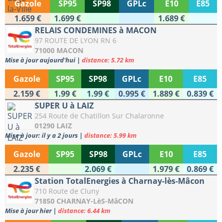
Gazole
SP95
SP98
GPLc
E10
E85
1.659 €
1.699 €
1.689 €
RELAIS CONDEMINES à MACON
97 ROUTE DE LYON RN 6
71000 MACON
Mise à jour aujourd'hui
|
distance: 5.72 km
Gazole
SP95
SP98
GPLc
E10
E85
2.159 €
1.99 €
1.99 €
0.995 €
1.889 €
0.839 €
SUPER U à LAIZ
254 Route de Chatillon Sur Chalaronne
01290 LAIZ
Mise à jour: il y a 2 jours
|
distance: 5.99 km
Gazole
SP95
SP98
GPLc
E10
E85
2.235 €
2.069 €
1.979 €
0.869 €
Station TotalEnergies à Charnay-lès-Mâcon
710 Route de Cluny
71850 CHARNAY-LèS-MâCON
Mise à jour hier
|
distance: 6.44 km