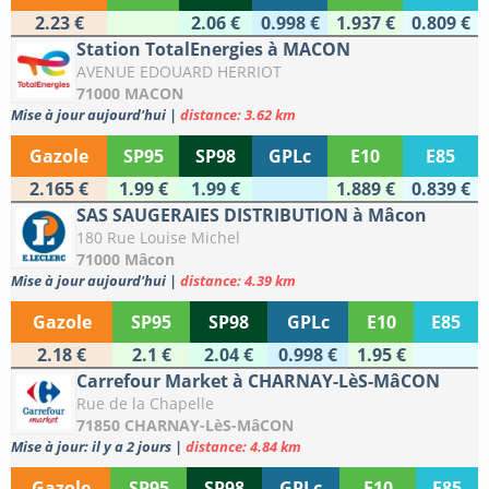
2.23 €
2.06 €
0.998 €
1.937 €
0.809 €
Station TotalEnergies à MACON
AVENUE EDOUARD HERRIOT
71000 MACON
Mise à jour aujourd'hui
|
distance: 3.62 km
Gazole
SP95
SP98
GPLc
E10
E85
2.165 €
1.99 €
1.99 €
1.889 €
0.839 €
SAS SAUGERAIES DISTRIBUTION à Mâcon
180 Rue Louise Michel
71000 Mâcon
Mise à jour aujourd'hui
|
distance: 4.39 km
Gazole
SP95
SP98
GPLc
E10
E85
2.18 €
2.1 €
2.04 €
0.998 €
1.95 €
Carrefour Market à CHARNAY-LèS-MâCON
Rue de la Chapelle
71850 CHARNAY-LèS-MâCON
Mise à jour: il y a 2 jours
|
distance: 4.84 km
Gazole
SP95
SP98
GPLc
E10
E85