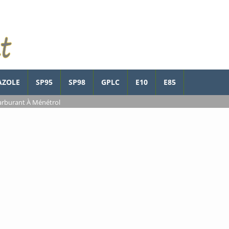
AZOLE
SP95
SP98
GPLC
E10
E85
arburant À Ménétrol