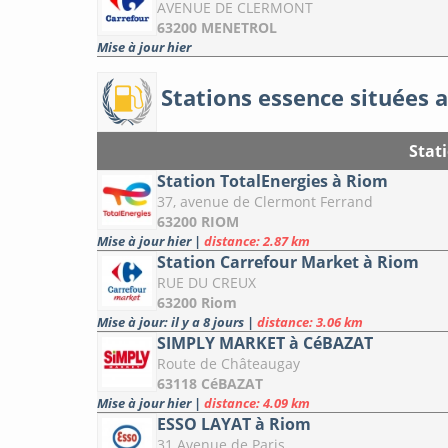
AVENUE DE CLERMONT
63200 MENETROL
Mise à jour hier
Stations essence situées a
Stat
Station TotalEnergies à Riom
37, avenue de Clermont Ferrand
63200 RIOM
Mise à jour hier
|
distance: 2.87 km
Station Carrefour Market à Riom
RUE DU CREUX
63200 Riom
Mise à jour: il y a 8 jours
|
distance: 3.06 km
SIMPLY MARKET à CéBAZAT
Route de Châteaugay
63118 CéBAZAT
Mise à jour hier
|
distance: 4.09 km
ESSO LAYAT à Riom
31 Avenue de Paris