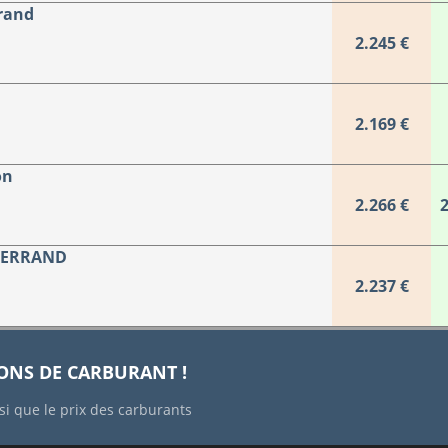
rand
2.245 €
2.169 €
on
2.266 €
2
 FERRAND
2.237 €
IONS DE CARBURANT !
si que le prix des carburants