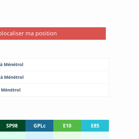
i
localiser ma position
 à Ménétrol
 à Ménétrol
à Ménétrol
SP98
GPLc
E10
E85