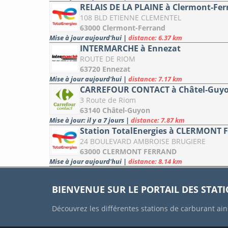
RELAIS DE LA PLAINE à Clermont-Fer
108 BLD ETIENNE CLEMENTEL
63000 Clermont-Ferrand
Mise à jour aujourd'hui
|
distance: 6.37 km
INTERMARCHE à Ennezat
ROUTE DE RIOM
63720 Ennezat
Mise à jour aujourd'hui
|
distance: 7.17 km
CARREFOUR CONTACT à Châtel-Guy
3 Route de Riom
63140 Châtel-Guyon
Mise à jour: il y a 7 jours
|
distance: 7.87 km
Station TotalEnergies à CLERMONT
24 BOULEVARD AMBROISE BRUGIERE
63000 CLERMONT FERRAND
Mise à jour aujourd'hui
|
distance: 8.14 km
BIENVENUE SUR LE PORTAIL DES STAT
Découvrez les différentes stations de carburant ain